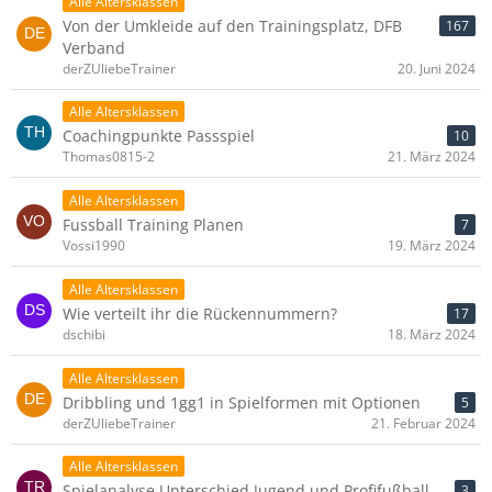
Alle Altersklassen
Von der Umkleide auf den Trainingsplatz, DFB
167
Verband
derZUliebeTrainer
20. Juni 2024
Alle Altersklassen
Coachingpunkte Passspiel
10
Thomas0815-2
21. März 2024
Alle Altersklassen
Fussball Training Planen
7
Vossi1990
19. März 2024
Alle Altersklassen
Wie verteilt ihr die Rückennummern?
17
dschibi
18. März 2024
Alle Altersklassen
Dribbling und 1gg1 in Spielformen mit Optionen
5
derZUliebeTrainer
21. Februar 2024
Alle Altersklassen
Spielanalyse Unterschied Jugend und Profifußball
3