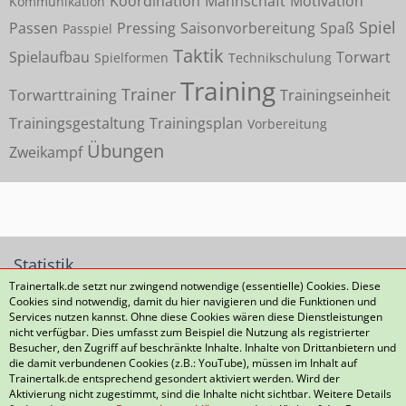
Koordination
Mannschaft
Motivation
Kommunikation
Spiel
Passen
Pressing
Saisonvorbereitung
Spaß
Passpiel
Taktik
Spielaufbau
Torwart
Spielformen
Technikschulung
Training
Trainer
Torwarttraining
Trainingseinheit
Trainingsgestaltung
Trainingsplan
Vorbereitung
Übungen
Zweikampf
Statistik
Trainertalk.de setzt nur zwingend notwendige (essentielle) Cookies. Diese
Cookies sind notwendig, damit du hier navigieren und die Funktionen und
2.502 Themen
37.975 Beiträge (5,14 Beiträge pro Tag)
Services nutzen kannst. Ohne diese Cookies wären diese Dienstleistungen
nicht verfügbar. Dies umfasst zum Beispiel die Nutzung als registrierter
Besucher, den Zugriff auf beschränkte Inhalte. Inhalte von Drittanbietern und
die damit verbundenen Cookies (z.B.: YouTube), müssen im Inhalt auf
Datenschutzerklärung
Kontakt
Impressum
Trainertalk.de entsprechend gesondert aktiviert werden. Wird der
Aktivierung nicht zugestimmt, sind die Inhalte nicht sichtbar. Weitere Details
Nutzungsbedingungen
Häufig gestellte Fragen