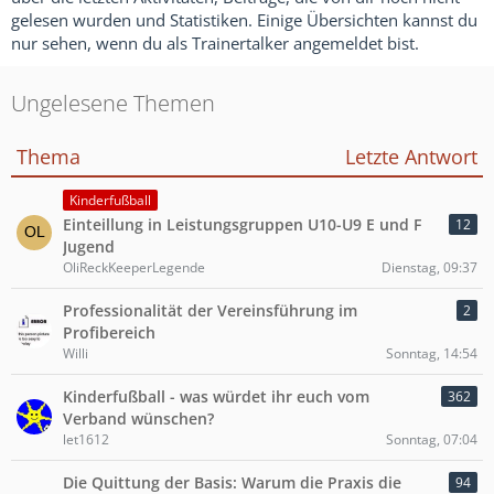
gelesen wurden und Statistiken. Einige Übersichten kannst du
nur sehen, wenn du als Trainertalker angemeldet bist.
Ungelesene Themen
Thema
Letzte Antwort
Kinderfußball
Einteillung in Leistungsgruppen U10-U9 E und F
12
Jugend
OliReckKeeperLegende
Dienstag, 09:37
Professionalität der Vereinsführung im
2
Profibereich
Willi
Sonntag, 14:54
Kinderfußball - was würdet ihr euch vom
362
Verband wünschen?
let1612
Sonntag, 07:04
Die Quittung der Basis: Warum die Praxis die
94