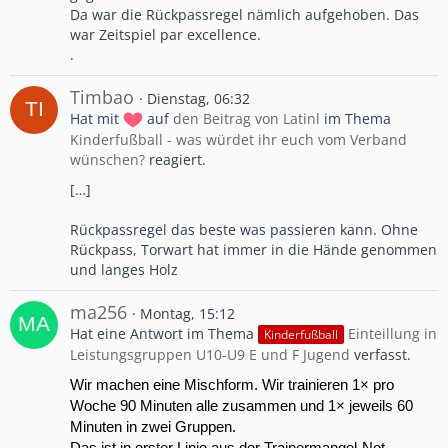
Da war die Rückpassregel nämlich aufgehoben. Das
war Zeitspiel par excellence.
.
Timbao
Dienstag, 06:32
Hat mit
auf
den Beitrag von
Latinl
im Thema
Kinderfußball - was würdet ihr euch vom Verband
wünschen?
reagiert.
[…]
Rückpassregel das beste was passieren kann. Ohne
Rückpass, Torwart hat immer in die Hände genommen
und langes Holz
ma256
Montag, 15:12
Hat eine Antwort im Thema
Einteillung in
Kinderfußball
Leistungsgruppen U10-U9 E und F Jugend
verfasst.
Wir machen eine Mischform. Wir trainieren 1× pro
Woche 90 Minuten alle zusammen und 1× jeweils 60
Minuten in zwei Gruppen.
Das ist in erster Linie aus der Trainermangel-Not