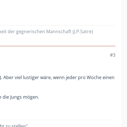
heit der gegnerischen Mannschaft (J.P.Satre)
#3
n). Aber viel lustiger wäre, wenn jeder pro Woche einen
ie die Jungs mögen.
t zu stellen"