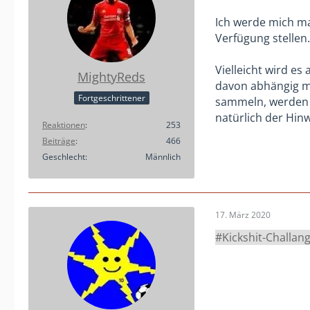
Ich werde mich ma
Verfügung stellen.
Vielleicht wird e
MightyReds
davon abhängig ma
Fortgeschrittener
sammeln, werden a
natürlich der Hin
Reaktionen
253
Beiträge
466
Geschlecht
Männlich
17. März 2020
#Kickshit-Challan