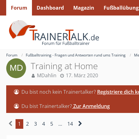
Forum
Dashboard
Magazin
Fußballübung
Forum
Fußballtraining - Fragen und Antworten rund ums Training
Me
Training at Home
MDahlin
17. März 2020
Du bist noch kein Trainertalker?
Registriere dich 
Du bist Trainertalker?
Zur Anmeldung
1
2
3
4
5
…
14