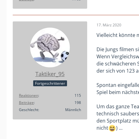
17. März 2020
Vielleicht könnte
Die Jungs filmen 
Wenn Vergleichswe
die schwächeren Sp
der sich von 123 a
Taktiker_95
Fortgeschrittener
Spontan eingefall
Spiel beim nächste
Reaktionen
115
Beiträge
198
Um das ganze Team
Geschlecht
Männlich
technisch sauberst
den Sportplatz mü
nicht
) ...