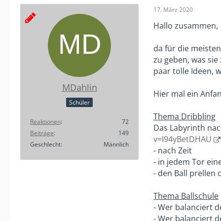
17. März 2020
Hallo zusammen,
da für die meisten
zu geben, was sie
paar tolle Ideen,
MDahlin
Hier mal ein Anfan
Schüler
Thema Dribbling
Reaktionen
72
Das Labyrinth nac
Beiträge
149
v=I94yBetDHAU
Geschlecht
Männlich
- nach Zeit
- in jedem Tor ei
- den Ball prellen
Thema Ballschule
- Wer balanciert 
- Wer balanciert 