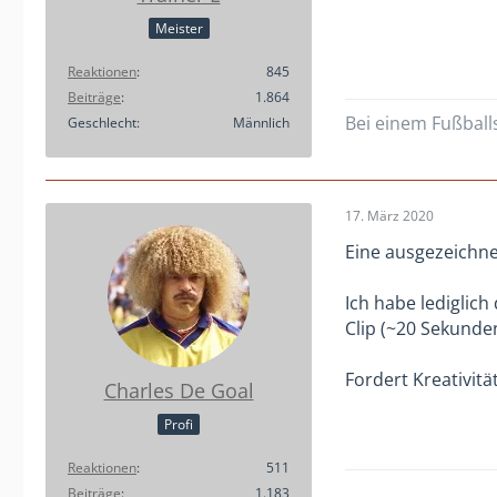
Meister
Reaktionen
845
Beiträge
1.864
Bei einem Fußballs
Geschlecht
Männlich
17. März 2020
Eine ausgezeichne
Ich habe lediglich
Clip (~20 Sekunden
Fordert Kreativitä
Charles De Goal
Profi
Reaktionen
511
Beiträge
1.183