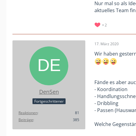
Nur mal so als Id
aktuelles Team fi
2
17. März 2020
Wir haben gestern 
Fände es aber auc
- Koordination
DenSen
- Handlungsschnel
Fortgeschrittener
- Dribbling
- Passen (Hauswan
Reaktionen
81
Beiträge
385
Welche Gegenstän