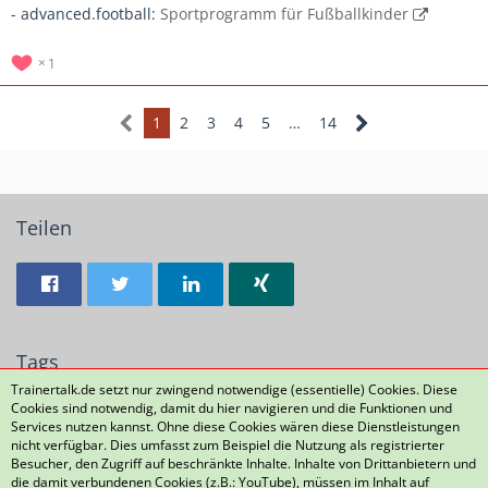
- advanced.football:
Sportprogramm für Fußballkinder
1
1
2
3
4
5
…
14
Teilen
Tags
Trainertalk.de setzt nur zwingend notwendige (essentielle) Cookies. Diese
Cookies sind notwendig, damit du hier navigieren und die Funktionen und
Kickshit-Challange
kickshit
34
Services nutzen kannst. Ohne diese Cookies wären diese Dienstleistungen
nicht verfügbar. Dies umfasst zum Beispiel die Nutzung als registrierter
Besucher, den Zugriff auf beschränkte Inhalte. Inhalte von Drittanbietern und
die damit verbundenen Cookies (z.B.: YouTube), müssen im Inhalt auf
Datenschutzerklärung
Kontakt
Impressum