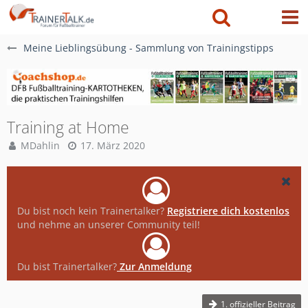
Meine Lieblingsübung - Sammlung von Trainingstipps
Training at Home
MDahlin
17. März 2020
Du bist noch kein Trainertalker?
Registriere dich kostenlos
und nehme an unserer Community teil!
Du bist Trainertalker?
Zur Anmeldung
1. offizieller Beitrag