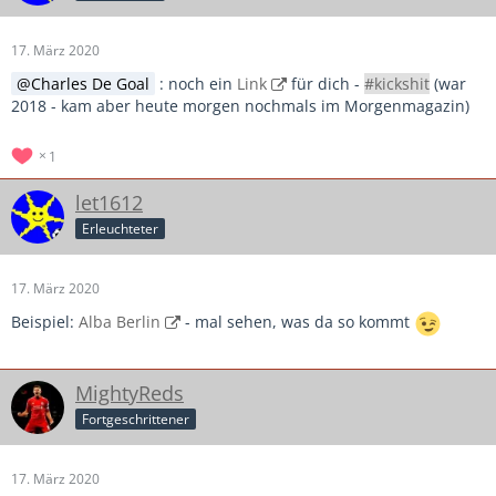
17. März 2020
Charles De Goal
: noch ein
Link
für dich -
#kickshit
(war
2018 - kam aber heute morgen nochmals im Morgenmagazin)
1
let1612
Erleuchteter
17. März 2020
Beispiel:
Alba Berlin
- mal sehen, was da so kommt
MightyReds
Fortgeschrittener
17. März 2020