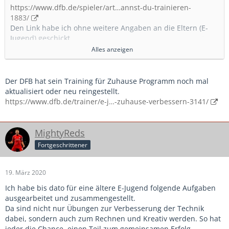
https://www.dfb.de/spieler/art…annst-du-trainieren-
1883/
Den Link habe ich ohne weitere Angaben an die Eltern (E-
Jugend) geschickt.
Alles anzeigen
Mit meinem Sohn versuche ich ab und zu mal ein paar Bälle
zu spielen, aber nur wenn er Lust hat.
Der DFB hat sein Training für Zuhause Programm noch mal
aktualisiert oder neu reingestellt.
Aber eine Steigerung ist natürlich sehr interessant
https://www.dfb.de/trainer/e-j…-zuhause-verbessern-3141/
MightyReds
Fortgeschrittener
19. März 2020
Ich habe bis dato für eine ältere E-Jugend folgende Aufgaben
ausgearbeitet und zusammengestellt.
Da sind nicht nur Übungen zur Verbesserung der Technik
dabei, sondern auch zum Rechnen und Kreativ werden. So hat
jeder die Chance, einen Teil zum gemeinsamen Erfolg