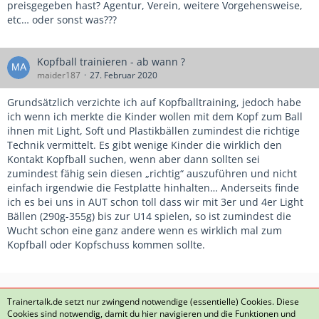
preisgegeben hast? Agentur, Verein, weitere Vorgehensweise,
etc… oder sonst was???
Kopfball trainieren - ab wann ?
maider187
27. Februar 2020
Grundsätzlich verzichte ich auf Kopfballtraining, jedoch habe
ich wenn ich merkte die Kinder wollen mit dem Kopf zum Ball
ihnen mit Light, Soft und Plastikbällen zumindest die richtige
Technik vermittelt. Es gibt wenige Kinder die wirklich den
Kontakt Kopfball suchen, wenn aber dann sollten sei
zumindest fähig sein diesen „richtig“ auszuführen und nicht
einfach irgendwie die Festplatte hinhalten… Anderseits finde
ich es bei uns in AUT schon toll dass wir mit 3er und 4er Light
Bällen (290g-355g) bis zur U14 spielen, so ist zumindest die
Wucht schon eine ganz andere wenn es wirklich mal zum
Kopfball oder Kopfschuss kommen sollte.
1
2
3
4
5
…
34
Trainertalk.de setzt nur zwingend notwendige (essentielle) Cookies. Diese
Cookies sind notwendig, damit du hier navigieren und die Funktionen und