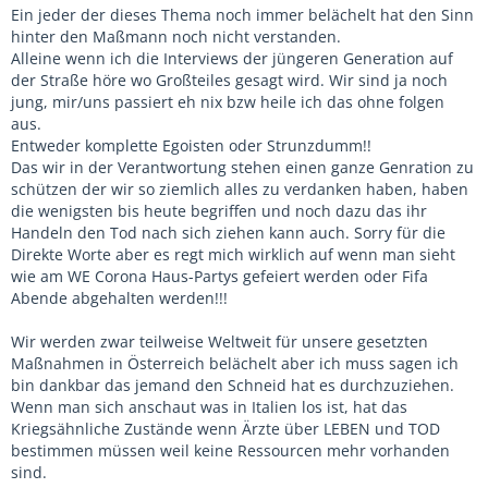
Ein jeder der dieses Thema noch immer belächelt hat den Sinn
hinter den Maßmann noch nicht verstanden.
Alleine wenn ich die Interviews der jüngeren Generation auf
der Straße höre wo Großteiles gesagt wird. Wir sind ja noch
jung, mir/uns passiert eh nix bzw heile ich das ohne folgen
aus.
Entweder komplette Egoisten oder Strunzdumm!!
Das wir in der Verantwortung stehen einen ganze Genration zu
schützen der wir so ziemlich alles zu verdanken haben, haben
die wenigsten bis heute begriffen und noch dazu das ihr
Handeln den Tod nach sich ziehen kann auch. Sorry für die
Direkte Worte aber es regt mich wirklich auf wenn man sieht
wie am WE Corona Haus-Partys gefeiert werden oder Fifa
Abende abgehalten werden!!!
Wir werden zwar teilweise Weltweit für unsere gesetzten
Maßnahmen in Österreich belächelt aber ich muss sagen ich
bin dankbar das jemand den Schneid hat es durchzuziehen.
Wenn man sich anschaut was in Italien los ist, hat das
Kriegsähnliche Zustände wenn Ärzte über LEBEN und TOD
bestimmen müssen weil keine Ressourcen mehr vorhanden
sind.