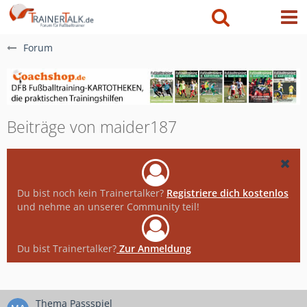
Forum
Beiträge von maider187
Du bist noch kein Trainertalker?
Registriere dich kostenlos
und nehme an unserer Community teil!
Du bist Trainertalker?
Zur Anmeldung
Thema Passspiel