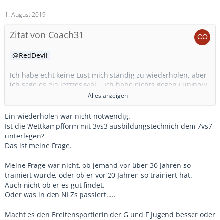
1. August 2019
Zitat von Coach31
RedDevil
Ich habe echt keine Lust mich ständig zu wiederholen, aber
ich sage es ein letztes Mal... Ich habe nichts gegen Funino!!!
Weder als Trainingsform ( die ich selber im Training seit 20
Alles anzeigen
Jahren immer wieder einbaue und auch als Spieler vor über
30 Jahren schon im Training gespielt habe) noch als
Ein wiederholen war nicht notwendig.
OPTIONALE Wettkampfform.
Ist die Wettkampfform mit 3vs3 ausbildungstechnich dem 7vs7
unterlegen?
Ich würde es nicht gut finden, dass Funino in der F oder
Das ist meine Frage.
auch E-Jugend VERBINDLICH als EINZIGE Wettkampfform
eingeführt wird.
Meine Frage war nicht, ob jemand vor über 30 Jahren so
trainiert wurde, oder ob er vor 20 Jahren so trainiert hat.
Und mein erster Kritikpunkt war ohnehin der, dass das alles
Auch nicht ob er es gut findet.
ganz nett ist, wenn in der G und F Jugend Funino eingeführt
Oder was in den NLZs passiert.....
wird, aber es nichts bringt, wenn diese guten 1:1 Spieler (
die ja nun wie Pilze aus dem Boden wachsen müssten) in
Macht es den Breitensportlerin der G und F Jugend besser oder