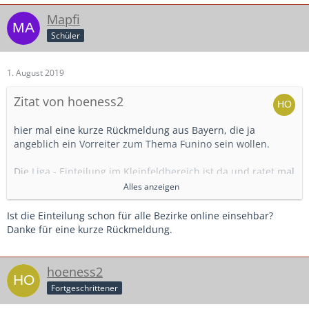
Mapfi
Schüler
1. August 2019
Zitat von hoeness2
hier mal eine kurze Rückmeldung aus Bayern, die ja
angeblich ein Vorreiter zum Thema Funino sein wollen.
Die Liga - Einteilung im Kleinfeldbereich ist da und ratet mal
wieviel Funino gespielt wird?
Alles anzeigen
Genau 0!
Ist die Einteilung schon für alle Bezirke online einsehbar?
Für mich haben wir die größten Probleme im B - und A-
Danke für eine kurze Rückmeldung.
Jugendbereich und die Senioren werden nach und nach
Ihre Mannschaften abmelden können.
Interessiert den BFV aber auch nicht, die Spitze der
hoeness2
Pyramide ist wichtig....
Fortgeschrittener