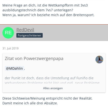
Meine Frage an dich, ist die Wettkampfform mit 3vs3
ausbildungstechnich dem 7vs7 unterlegen?
Wenn ja, warum? Ich beziehe mich auf den Breitensport.
RedDevil
Fortgeschrittener
31. Juli 2019
Zitat von Powerzwergenpapa
MDahlin
,
der Punkt ist doch, dass die Umstellung auf Funiño die
vorhandenen Probleme nicht löst und evtl. neue Probleme
schafft.
Alles anzeigen
Funiño hat aus meiner Sicht einen Vorteil, das habe ich hier
Diese Sichtweise/Meinung entspricht nicht der Realität.
auch schon oft angesprochen: es vereinfacht die
Damit meine ich alle drei Absätze.
Talentsichtung. Die Wahrscheinlichkeit erhöht sich, dass die