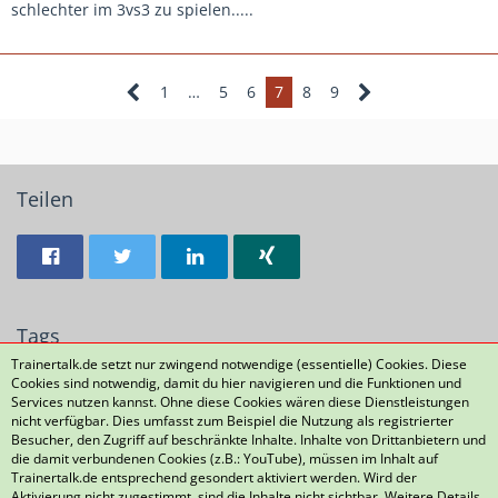
den NLZs keine Beachtung finden, weil sie zu klein oder zu
schlechter im 3vs3 zu spielen.....
dünn sind.
1
…
5
6
7
8
9
Teilen
Tags
Trainertalk.de setzt nur zwingend notwendige (essentielle) Cookies. Diese
Cookies sind notwendig, damit du hier navigieren und die Funktionen und
93
130
Services nutzen kannst. Ohne diese Cookies wären diese Dienstleistungen
nicht verfügbar. Dies umfasst zum Beispiel die Nutzung als registrierter
Besucher, den Zugriff auf beschränkte Inhalte. Inhalte von Drittanbietern und
die damit verbundenen Cookies (z.B.: YouTube), müssen im Inhalt auf
Datenschutzerklärung
Kontakt
Impressum
Trainertalk.de entsprechend gesondert aktiviert werden. Wird der
Aktivierung nicht zugestimmt, sind die Inhalte nicht sichtbar. Weitere Details