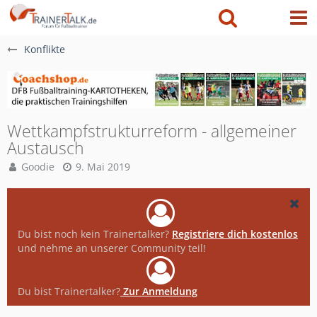
Konflikte
Wettkampfstrukturreform - allgemeiner
Austausch
Goodie
9. Mai 2019
Du bist noch kein Trainertalker?
Registriere dich kostenlos
und nehme an unserer Community teil!
Du bist Trainertalker?
Zur Anmeldung