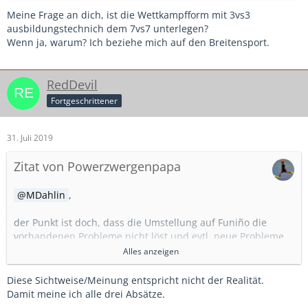
Meine Frage an dich, ist die Wettkampfform mit 3vs3
ausbildungstechnich dem 7vs7 unterlegen?
Wenn ja, warum? Ich beziehe mich auf den Breitensport.
RedDevil
Fortgeschrittener
31. Juli 2019
Zitat von Powerzwergenpapa
MDahlin
,
der Punkt ist doch, dass die Umstellung auf Funiño die
vorhandenen Probleme nicht löst und evtl. neue Probleme
schafft.
Alles anzeigen
Funiño hat aus meiner Sicht einen Vorteil, das habe ich hier
Diese Sichtweise/Meinung entspricht nicht der Realität.
auch schon oft angesprochen: es vereinfacht die
Damit meine ich alle drei Absätze.
Talentsichtung. Die Wahrscheinlichkeit erhöht sich, dass die