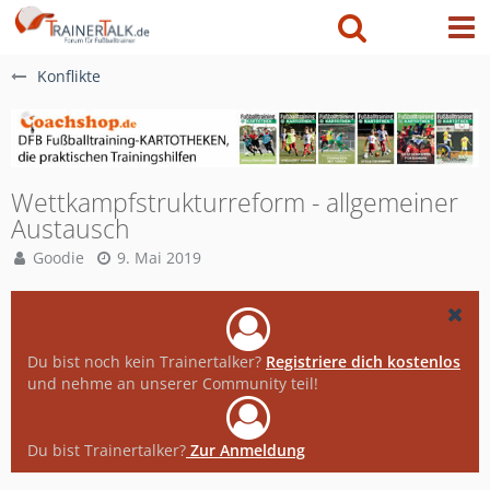
Konflikte
Wettkampfstrukturreform - allgemeiner
Austausch
Goodie
9. Mai 2019
Du bist noch kein Trainertalker?
Registriere dich kostenlos
und nehme an unserer Community teil!
Du bist Trainertalker?
Zur Anmeldung