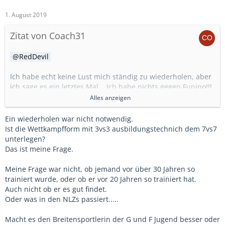
1. August 2019
Zitat von Coach31
RedDevil
Ich habe echt keine Lust mich ständig zu wiederholen, aber
ich sage es ein letztes Mal... Ich habe nichts gegen Funino!!!
Weder als Trainingsform ( die ich selber im Training seit 20
Alles anzeigen
Jahren immer wieder einbaue und auch als Spieler vor über
30 Jahren schon im Training gespielt habe) noch als
Ein wiederholen war nicht notwendig.
OPTIONALE Wettkampfform.
Ist die Wettkampfform mit 3vs3 ausbildungstechnich dem 7vs7
unterlegen?
Ich würde es nicht gut finden, dass Funino in der F oder
Das ist meine Frage.
auch E-Jugend VERBINDLICH als EINZIGE Wettkampfform
eingeführt wird.
Meine Frage war nicht, ob jemand vor über 30 Jahren so
trainiert wurde, oder ob er vor 20 Jahren so trainiert hat.
Und mein erster Kritikpunkt war ohnehin der, dass das alles
Auch nicht ob er es gut findet.
ganz nett ist, wenn in der G und F Jugend Funino eingeführt
Oder was in den NLZs passiert.....
wird, aber es nichts bringt, wenn diese guten 1:1 Spieler (
die ja nun wie Pilze aus dem Boden wachsen müssten) in
Macht es den Breitensportlerin der G und F Jugend besser oder