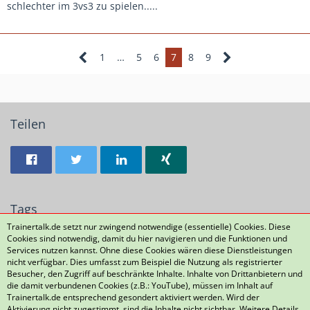
den NLZs keine Beachtung finden, weil sie zu klein oder zu
schlechter im 3vs3 zu spielen.....
dünn sind.
1
…
5
6
7
8
9
Teilen
Tags
Trainertalk.de setzt nur zwingend notwendige (essentielle) Cookies. Diese
Cookies sind notwendig, damit du hier navigieren und die Funktionen und
93
130
Services nutzen kannst. Ohne diese Cookies wären diese Dienstleistungen
nicht verfügbar. Dies umfasst zum Beispiel die Nutzung als registrierter
Besucher, den Zugriff auf beschränkte Inhalte. Inhalte von Drittanbietern und
die damit verbundenen Cookies (z.B.: YouTube), müssen im Inhalt auf
Datenschutzerklärung
Kontakt
Impressum
Trainertalk.de entsprechend gesondert aktiviert werden. Wird der
Aktivierung nicht zugestimmt, sind die Inhalte nicht sichtbar. Weitere Details