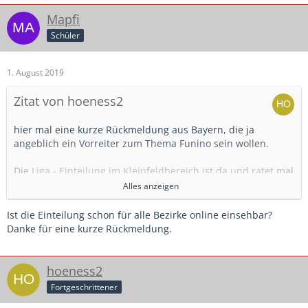
Mapfi
Schüler
1. August 2019
Zitat von hoeness2
hier mal eine kurze Rückmeldung aus Bayern, die ja
angeblich ein Vorreiter zum Thema Funino sein wollen.
Die Liga - Einteilung im Kleinfeldbereich ist da und ratet mal
wieviel Funino gespielt wird?
Alles anzeigen
Genau 0!
Ist die Einteilung schon für alle Bezirke online einsehbar?
Für mich haben wir die größten Probleme im B - und A-
Danke für eine kurze Rückmeldung.
Jugendbereich und die Senioren werden nach und nach
Ihre Mannschaften abmelden können.
Interessiert den BFV aber auch nicht, die Spitze der
hoeness2
Pyramide ist wichtig....
Fortgeschrittener