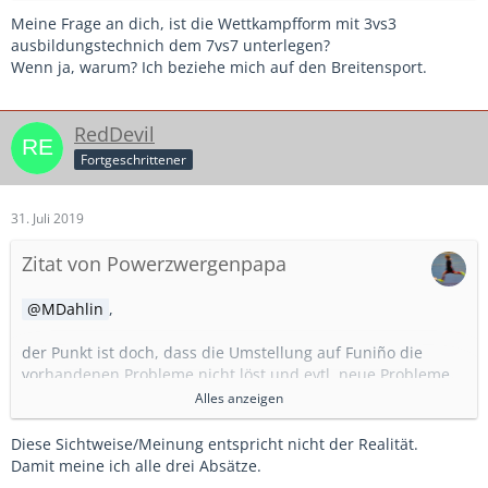
Meine Frage an dich, ist die Wettkampfform mit 3vs3
ausbildungstechnich dem 7vs7 unterlegen?
Wenn ja, warum? Ich beziehe mich auf den Breitensport.
RedDevil
Fortgeschrittener
31. Juli 2019
Zitat von Powerzwergenpapa
MDahlin
,
der Punkt ist doch, dass die Umstellung auf Funiño die
vorhandenen Probleme nicht löst und evtl. neue Probleme
schafft.
Alles anzeigen
Funiño hat aus meiner Sicht einen Vorteil, das habe ich hier
Diese Sichtweise/Meinung entspricht nicht der Realität.
auch schon oft angesprochen: es vereinfacht die
Damit meine ich alle drei Absätze.
Talentsichtung. Die Wahrscheinlichkeit erhöht sich, dass die