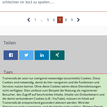
den NLZs keine Beachtung finden, weil sie zu klein oder zu
schlechter im 3vs3 zu spielen.....
dünn sind.
1
…
5
6
7
8
9
Teilen
Tags
Trainertalk.de setzt nur zwingend notwendige (essentielle) Cookies. Diese
Cookies sind notwendig, damit du hier navigieren und die Funktionen und
93
130
Services nutzen kannst. Ohne diese Cookies wären diese Dienstleistungen
nicht verfügbar. Dies umfasst zum Beispiel die Nutzung als registrierter
Besucher, den Zugriff auf beschränkte Inhalte. Inhalte von Drittanbietern und
die damit verbundenen Cookies (z.B.: YouTube), müssen im Inhalt auf
Datenschutzerklärung
Kontakt
Impressum
Trainertalk.de entsprechend gesondert aktiviert werden. Wird der
Aktivierung nicht zugestimmt, sind die Inhalte nicht sichtbar. Weitere Details