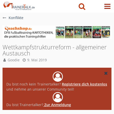
Konflikte
Wettkampfstrukturreform - allgemeiner
Austausch
Goodie
9. Mai 2019
Du bist noch kein Trainertalker?
Registriere dich kostenlos
und nehme an unserer Community teil!
Du bist Trainertalker?
Zur Anmeldung