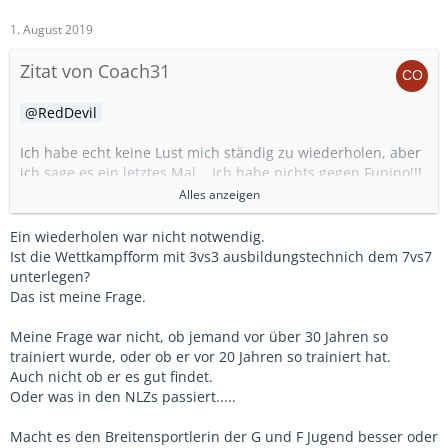
1. August 2019
Zitat von Coach31
RedDevil
Ich habe echt keine Lust mich ständig zu wiederholen, aber
ich sage es ein letztes Mal... Ich habe nichts gegen Funino!!!
Weder als Trainingsform ( die ich selber im Training seit 20
Alles anzeigen
Jahren immer wieder einbaue und auch als Spieler vor über
30 Jahren schon im Training gespielt habe) noch als
Ein wiederholen war nicht notwendig.
OPTIONALE Wettkampfform.
Ist die Wettkampfform mit 3vs3 ausbildungstechnich dem 7vs7
unterlegen?
Ich würde es nicht gut finden, dass Funino in der F oder
Das ist meine Frage.
auch E-Jugend VERBINDLICH als EINZIGE Wettkampfform
eingeführt wird.
Meine Frage war nicht, ob jemand vor über 30 Jahren so
trainiert wurde, oder ob er vor 20 Jahren so trainiert hat.
Und mein erster Kritikpunkt war ohnehin der, dass das alles
Auch nicht ob er es gut findet.
ganz nett ist, wenn in der G und F Jugend Funino eingeführt
Oder was in den NLZs passiert.....
wird, aber es nichts bringt, wenn diese guten 1:1 Spieler (
die ja nun wie Pilze aus dem Boden wachsen müssten) in
Macht es den Breitensportlerin der G und F Jugend besser oder