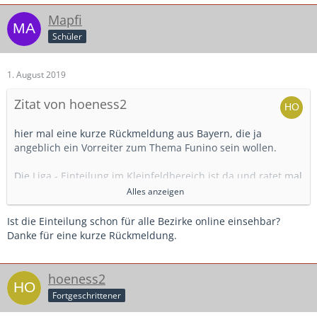
Mapfi
Schüler
1. August 2019
Zitat von hoeness2
hier mal eine kurze Rückmeldung aus Bayern, die ja
angeblich ein Vorreiter zum Thema Funino sein wollen.
Die Liga - Einteilung im Kleinfeldbereich ist da und ratet mal
wieviel Funino gespielt wird?
Alles anzeigen
Genau 0!
Ist die Einteilung schon für alle Bezirke online einsehbar?
Für mich haben wir die größten Probleme im B - und A-
Danke für eine kurze Rückmeldung.
Jugendbereich und die Senioren werden nach und nach
Ihre Mannschaften abmelden können.
Interessiert den BFV aber auch nicht, die Spitze der
hoeness2
Pyramide ist wichtig....
Fortgeschrittener