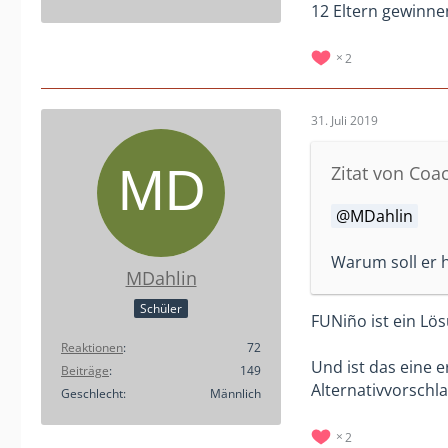
12 Eltern gewinne
2
31. Juli 2019
Zitat von Coa
MDahlin
Warum soll er h
MDahlin
Schüler
FUNiño ist ein Lös
Reaktionen
72
Und ist das eine e
Beiträge
149
Alternativvorschl
Geschlecht
Männlich
2