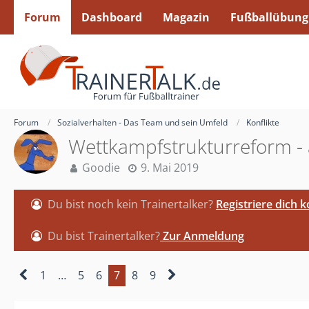
Forum
Dashboard
Magazin
Fußballübung
Forum
Sozialverhalten - Das Team und sein Umfeld
Konflikte
Wettkampfstrukturreform -
Goodie
9. Mai 2019
Du bist noch kein Trainertalker?
Registriere dich 
Du bist Trainertalker?
Zur Anmeldung
1
…
5
6
7
8
9