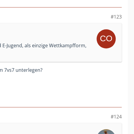
#123
d E-Jugend, als einzige Wettkampfform,
m 7vs7 unterlegen?
#124