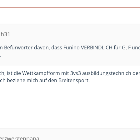
ch31
in Befürworter davon, dass Funino VERBINDLICH für G, F un
.
ch, ist die Wettkampfform mit 3vs3 ausbildungstechnich de
ch beziehe mich auf den Breitensport.
werzwergenpapa