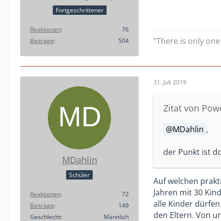
Fortgeschrittener
Reaktionen
76
"There is only one 
Beiträge
504
31. Juli 2019
Zitat von Po
MDahlin
,
der Punkt ist d
MDahlin
Schüler
Auf welchen prakt
Jahren mit 30 Kin
Reaktionen
72
alle Kinder dürfen
Beiträge
149
den Eltern. Von u
Geschlecht
Männlich