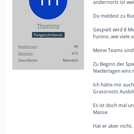
andernorts ist wei
Du meldest zu Run
Thommy
Gespielt wird 8 M
Fortgeschrittener
Funino, wie viele 
Reaktionen
90
Meine Teams sind 
Beiträge
415
Geschlecht
Männlich
Zu Beginn der Spie
Niederlagen eins 
Ich hätte mir auc
Grassroots Ausbild
Es ist doch mal un
Masse.
Hat er aber nicht