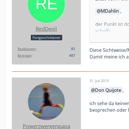
MDahlin
,
der Punkt ist d
RedDevil
schafft.
Fortgeschrittener
Funiño hat aus 
Reaktionen
85
Diese Sichtweise/M
Talentsichtung.
Beiträge
487
Damit meine ich al
bestehende Sys
die Talente imm
Wir haben bei u
31. Juli 2019
auch in die Sic
Don Quijote
,
angefangen hab
da früh reinrut
ich sehe da keine
ein Kind noch s
besprechen oder b
Powerzwergenpapa