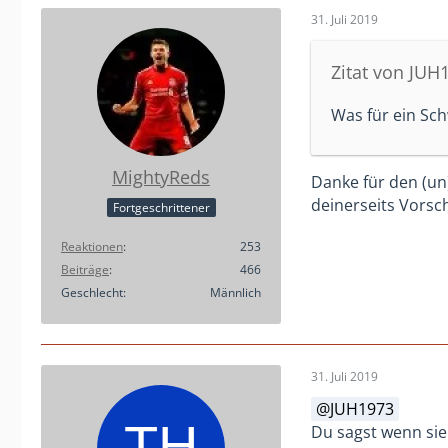
31. Juli 2019
Zitat von JUH
Was für ein Sch
MightyReds
Danke für den (u
deinerseits Vorsch
Fortgeschrittener
Reaktionen
253
Beiträge
466
Geschlecht
Männlich
31. Juli 2019
JUH1973
Du sagst wenn sie