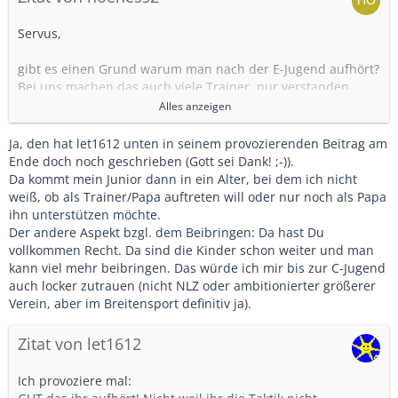
Servus,
gibt es einen Grund warum man nach der E-Jugend aufhört?
Bei uns machen das auch viele Trainer, nur verstanden
habe ich es nicht wirklich.
Alles anzeigen
Ab dem Großfeld kann man doch viel mehr beibringen und
Ja, den hat let1612 unten in seinem provozierenden Beitrag am
machen...
Ende doch noch geschrieben (Gott sei Dank! ;-)).
Da kommt mein Junior dann in ein Alter, bei dem ich nicht
weiß, ob als Trainer/Papa auftreten will oder nur noch als Papa
ihn unterstützen möchte.
Der andere Aspekt bzgl. dem Beibringen: Da hast Du
vollkommen Recht. Da sind die Kinder schon weiter und man
kann viel mehr beibringen. Das würde ich mir bis zur C-Jugend
auch locker zutrauen (nicht NLZ oder ambitionierter größerer
Verein, aber im Breitensport definitiv ja).
Zitat von let1612
Ich provoziere mal: