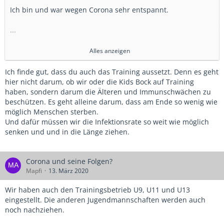
Ich bin und war wegen Corona sehr entspannt.
...
Ich will hier nicht kleinere Versammlungen anbieten
Alles anzeigen
während die Schulen usw. schließen.
Ich finde gut, dass du auch das Training aussetzt. Denn es geht
Fällt mir sehr schwer, weil ich gerade richtig Bock habe!
hier nicht darum, ob wir oder die Kids Bock auf Training
haben, sondern darum die Älteren und Immunschwächen zu
beschützen. Es geht alleine darum, dass am Ende so wenig wie
möglich Menschen sterben.
Und dafür müssen wir die Infektionsrate so weit wie möglich
senken und und in die Länge ziehen.
Corona und seine Folgen?
Mapfi
13. März 2020
Wir haben auch den Trainingsbetrieb U9, U11 und U13
eingestellt. Die anderen Jugendmannschaften werden auch
noch nachziehen.