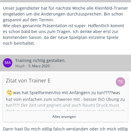
Unser Jugendleiter hat für nächste Woche alle Kleinfeld-Trainer
eingeladen um die Änderungen durchzusprechen. Bin schon
gespannt auf den Termin.
Wie oben genannte Präsentation ist super. Hoffentlich kommt
es schon bald bei uns zum Tragen. Ich denke aber erst zur
kommenden Saison, da der neue Spielplan einzelne Spiele
noch beinhaltet.
Training richtig gestalten.
Mapfi
5. März 2020
Zitat von Trainer E
was hat Spielformen/iso mit Anfängern zu tun?????was
hat vom einfachen zum schweren mit - besser ISO Übung zu
tun???? Der Zeit und gegner( und auch Raum) Druck muss
doch nur angepasst werden... damit macht es den kids doch
nicht einfacher, isoliert Technik einzuüben. Höchstens dem
Alles anzeigen
Trainer.
Auch der Hinweis das es davon abhängt: Wie -gut- die
Dann hast Du mich völlig falsch verstanden oder ich mich völlig