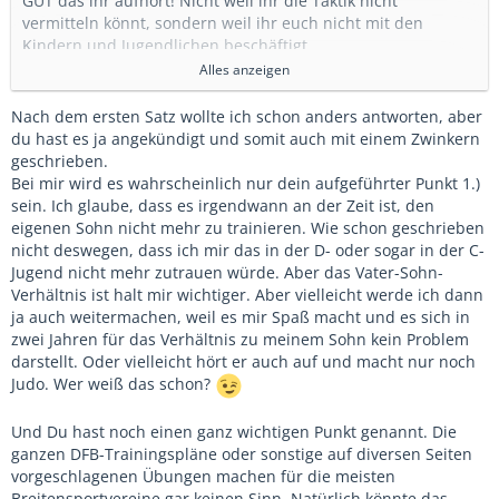
GUT das ihr aufhört! Nicht weil ihr die Taktik nicht
vermitteln könnt, sondern weil ihr euch nicht mit den
Kindern und Jugendlichen beschäftigt.
Was wollen die im Breitensportverein in der D-, C- oder B-
Alles anzeigen
Jugend im Training machen?
Warum hören so viele Kinder in diesem Bereich auf Fußball
Nach dem ersten Satz wollte ich schon anders antworten, aber
zu spielen?
du hast es ja angekündigt und somit auch mit einem Zwinkern
Die wollen spielen und zocken. Freunde treffen und sich
geschrieben.
bewegen.
Bei mir wird es wahrscheinlich nur dein aufgeführter Punkt 1.)
Die wollen keinen (Fußball)Lernplan abarbeiten wie in der
sein. Ich glaube, dass es irgendwann an der Zeit ist, den
Schule.
eigenen Sohn nicht mehr zu trainieren. Wie schon geschrieben
Neben dem Willen fehlt allerdings auch oftmals das Können
nicht deswegen, dass ich mir das in der D- oder sogar in der C-
- die Vorgaben des DFBs führen in die Bundesliga und nicht
Jugend nicht mehr zutrauen würde. Aber das Vater-Sohn-
in die Kreisliga. Wo werden die meisten Jungs, die in der D-
Verhältnis ist halt mir wichtiger. Aber vielleicht werde ich dann
und C-Jugend noch beim Breitensportverein spielen
ja auch weitermachen, weil es mir Spaß macht und es sich in
wahrscheinlich später spielen?
zwei Jahren für das Verhältnis zu meinem Sohn kein Problem
Aber das NLZ macht das doch auch! Ja, aber die schlagen
darstellt. Oder vielleicht hört er auch auf und macht nur noch
den Breitensportverein D-Jugend auch mit ihrer E-Jugend -
Judo. Wer weiß das schon?
nicht wegen der Trainer, sondern wegen den Fähigkeiten
der Kinder.
Und Du hast noch einen ganz wichtigen Punkt genannt. Die
ganzen DFB-Trainingspläne oder sonstige auf diversen Seiten
Ich höre zum Ende der Saison auch auf - aus 3 Gründen:
vorgeschlagenen Übungen machen für die meisten
1.) eigener Sohn - der soll auch mal etwas anderes sehen
Breitensportvereine gar keinen Sinn. Natürlich könnte das