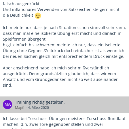
Jugend ist, erinnert mich immer an ein zitat eines
falsch ausgedrückt.
Diskutanten mit hoher Lizenz: spielnahes rondo macht nur
Und inflationäres Verwenden von Satzzeichen steigern nicht
mit technisch guten spass.
die Deutlichkeit
? aha...
Auch geil: da habe ich die spieler nicht für.
Ich meinte nur, dass je nach Situation schon sinnvoll sein kann,
Ja warum ist man dann Trainer frage ich mich
dass man mal eine isolierte Übung erst macht und danach in
immer??‍♂️?‍♂️?‍♂️?‍♂️
Spielformen übergeht.
Oder sagt der Mathelehrer auch, ich habe nur Leute mit
bzgl. einfach bis schwerem meinte ich nur, dass ein isolierte
Fähigkeiten im addieren, das mit dem formelzeug lasse ich
Übung ohne Gegner-/Zeitdruck doch einfacher ist als wenn ich
mal, da habe ich nicht die Schüler für...
bei neuen Sachen gleich mit entsprechendem Druck einsteige.
Aber anscheinend habe ich mich sehr mißverständlich
ausgedrückt. Denn grundsätzlich glaube ich, dass wir vom
Ansatz und vom Grundgedanken nicht so weit auseinander
sind.
Training richtig gestalten.
Mapfi
4. März 2020
Ich lasse bei Torschuss-Übungen meistens Torschuss-Rundlauf
machen, d.h. zwei Tore gegenüber stellen und zwei