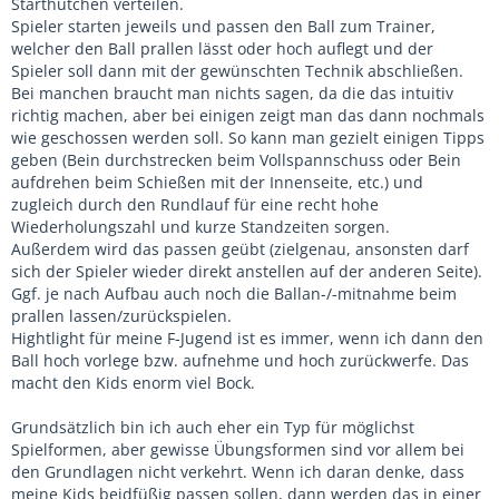
Starthütchen verteilen.
Spieler starten jeweils und passen den Ball zum Trainer,
welcher den Ball prallen lässt oder hoch auflegt und der
Spieler soll dann mit der gewünschten Technik abschließen.
Bei manchen braucht man nichts sagen, da die das intuitiv
richtig machen, aber bei einigen zeigt man das dann nochmals
wie geschossen werden soll. So kann man gezielt einigen Tipps
geben (Bein durchstrecken beim Vollspannschuss oder Bein
aufdrehen beim Schießen mit der Innenseite, etc.) und
zugleich durch den Rundlauf für eine recht hohe
Wiederholungszahl und kurze Standzeiten sorgen.
Außerdem wird das passen geübt (zielgenau, ansonsten darf
sich der Spieler wieder direkt anstellen auf der anderen Seite).
Ggf. je nach Aufbau auch noch die Ballan-/-mitnahme beim
prallen lassen/zurückspielen.
Hightlight für meine F-Jugend ist es immer, wenn ich dann den
Ball hoch vorlege bzw. aufnehme und hoch zurückwerfe. Das
macht den Kids enorm viel Bock.
Grundsätzlich bin ich auch eher ein Typ für möglichst
Spielformen, aber gewisse Übungsformen sind vor allem bei
den Grundlagen nicht verkehrt. Wenn ich daran denke, dass
meine Kids beidfüßig passen sollen, dann werden das in einer