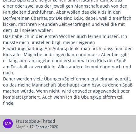
und hören als seinen Papa. Und auch die anderen Kinder
einer oder zwei aus der jeweiligen Mannschaft auch von den
benötigen "Vorbilder" und nicht einen "Papa"
Fähigkeiten durchführen. Aber wollen das die Kids in den
2.) Einstellung der Kinder (die meisten brauchen einen
Dorfvereinen überhaupt? Die sind i.d.R. dabei, weil die einfach
Animateur und keinen Trainer) und Verhalten (Ansprüche)
kicken, mit Ihren Freunden Zeit verbringen und weil die mit
der Eltern
dem Ball spielen wollen.
3.) neue Aufgabe beim Verband
Das habe ich in den ersten Wochen auch lernen müssen. Ich
musste mich umstellen bzgl. meiner eigenen
Erwartungshaltung. Am Anfang denkt man noch, dass man den
Kids alles Mögliche beibringen kann und muss. Aber hier gilt
es langsam ran zugehen und erst einmal den Kids den Spaß
am Fussball zu vermitteln. Alles andere kommt dann nach und
nach.
Daher werden viele Übungen/Spielformen erst einmal geprüft,
ob das meine Mannschaft überhaupt kann bzw. es denen Spaß
machen würde. Wenn nicht, wird entweder abgewandelt oder
komplett ignoriert. Auch wenn ich die Übung/Spielform toll
finde.
Frustabbau-Thread
Mapfi
17. Februar 2020