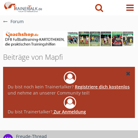
Forum
Beiträge von Mapfi
Du bist noch kein Trainertalker?
Registriere dich kostenlos
und nehme an unserer Community teil!
Du bist Trainertalker?
Zur Anmeldung
Freude-Thread