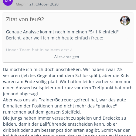
Mapfi
21. Oktober 2020
Zitat von feu92
Genaue Analyse kommt noch in meinen "5+1 Kleinfeld"
Bericht, aber weil ich mich heute einfach freue:
Unser Team hat in seinem erst 4
Spiel das mit Abstand beste Spiel gemacht, die vorgelegte
Alles anzeigen
Taktik immer eingehalten und uns für unser Bemühen
belohnt und endlich aus dem Spiel heraus getroffen.
Da möchte ich mich doch anschließen. Wir haben zwar 2:5
verloren (letztes Gegentor mit dem Schlusspfiff), aber die Kids
Ohne Ersatzspieler am Ende 3 Tore bekommen und 1:5
waren am Ende völlig platt. Wir hatten leider vorher schon nur
verloren, aber Ziel erreicht: ordentlich spielen und vor
einen Auswechselspieler und kurz vor dem Treffpunkt hat noch
allem: Spaß haben!
jemand abgesagt.
Aber was uns als Trainer/Betreuer gefreut hat, war das gute
Ich denke, wenn man nach einem 1:5 ehrliche Freude
Einhalten der Positionen und nicht mehr das "planlose"
empfindet, muss man das hier posten (dürfen)
rumrennen auf dem ganzen Spielfeld.
Die Jungs haben immer versucht zu spielen und Dreiecke zu
bilden, damit der Ballführende entscheiden kann, ob er
dribbelt oder zum besser positionierten abgibt. Somit war der