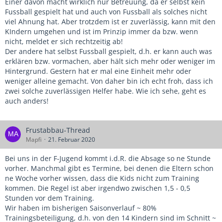
Einer davon macht wirklich nur Betreuung, da er selbst kein
Fussball gespielt hat und auch von Fussball als solches nicht
viel Ahnung hat. Aber trotzdem ist er zuverlässig, kann mit den
KIndern umgehen und ist im Prinzip immer da bzw. wenn
nicht, meldet er sich rechtzeitig ab!
Der andere hat selbst Fussball gespielt, d.h. er kann auch was
erklären bzw. vormachen, aber hält sich mehr oder weniger im
Hintergrund. Gestern hat er mal eine Einheit mehr oder
weniger alleine gemacht. Von daher bin ich echt froh, dass ich
zwei solche zuverlässigen Helfer habe. Wie ich sehe, geht es
auch anders!
Frustabbau-Thread
Mapfi
21. Februar 2020
Bei uns in der F-Jugend kommt i.d.R. die Absage so ne Stunde
vorher. Manchmal gibt es Termine, bei denen die Eltern schon
ne Woche vorher wissen, dass die Kids nicht zum Training
kommen. Die Regel ist aber irgendwo zwischen 1,5 - 0,5
Stunden vor dem Training.
Wir haben im bisherigen Saisonverlauf ~ 80%
Trainingsbeteiligung, d.h. von den 14 Kindern sind im Schnitt ~