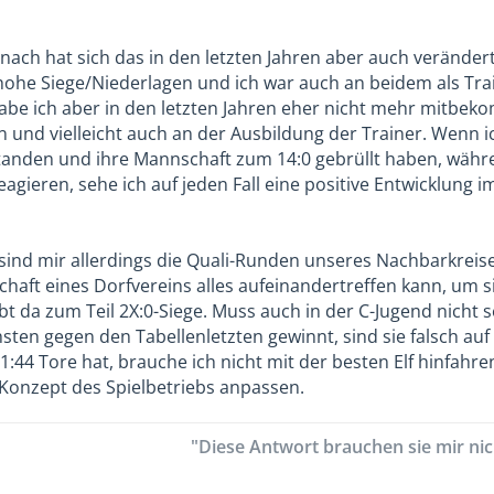
nach hat sich das in den letzten Jahren aber auch verände
hohe Siege/Niederlagen und ich war auch an beidem als Train
be ich aber in den letzten Jahren eher nicht mehr mitbe
n und vielleicht auch an der Ausbildung der Trainer. Wenn i
nden und ihre Mannschaft zum 14:0 gebrüllt haben, währen
agieren, sehe ich auf jeden Fall eine positive Entwicklung 
ind mir allerdings die Quali-Runden unseres Nachbarkreises,
chaft eines Dorfvereins alles aufeinandertreffen kann, um 
gibt da zum Teil 2X:0-Siege. Muss auch in der C-Jugend nich
sten gegen den Tabellenletzten gewinnt, sind sie falsch auf
1:44 Tore hat, brauche ich nicht mit der besten Elf hinfahre
s Konzept des Spielbetriebs anpassen.
"Diese Antwort brauchen sie mir nich