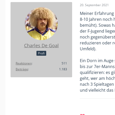
20. September 2021
Meiner Erfahrung 
8-10 Jahren noch 
bemüht). Sowas ha
der F-Jugend liege
noch gegenübersta
reduzieren oder re
Charles De Goal
Umfeld).
Profi
Ein Dorn im Auge s
Reaktionen
511
bis zur 7er-Manns
Beiträge
1.183
qualifizieren: es 
geht, wer am höch
nach 3 Spieltagen 
und vielleicht da