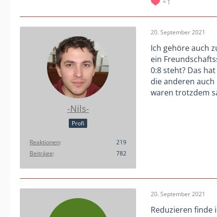
1
20. September 2021
Ich gehöre auch z
ein Freundschafts
0:8 steht? Das ha
die anderen auch m
waren trotzdem s
-Nils-
Profi
Reaktionen
219
Beiträge
782
20. September 2021
Reduzieren finde 