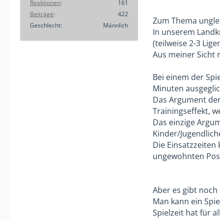
Reaktionen
161
Beiträge
422
Zum Thema unglei
Geschlecht
Männlich
In unserem Landk
(teilweise 2-3 Lige
Aus meiner Sicht n
Bei einem der Spi
Minuten ausgeglic
Das Argument der E
Trainingseffekt, 
Das einzige Argum
Kinder/Jugendliche
Die Einsatzzeiten 
ungewohnten Posi
Aber es gibt noch
Man kann ein Spie
Spielzeit hat für 