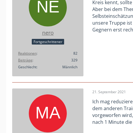
Kreis kennt, soll
Aber bei dem Them
Selbsteinschätzun
unsere Truppe ist
Gegnern erst recht
nero
Fortgeschrittener
Reaktionen
82
Beiträge
329
Geschlecht
Männlich
21. September 2021
Ich mag reduziere
dem anderen Train
vorgeworfen wird,
nach 1 Minute die