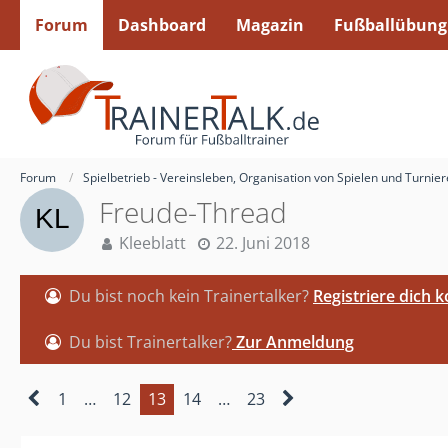
Forum
Dashboard
Magazin
Fußballübung
Forum
Spielbetrieb - Vereinsleben, Organisation von Spielen und Turnie
Freude-Thread
Kleeblatt
22. Juni 2018
Du bist noch kein Trainertalker?
Registriere dich 
Du bist Trainertalker?
Zur Anmeldung
1
…
12
13
14
…
23