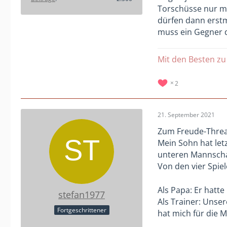
Torschüsse nur mi
dürfen dann erstm
muss ein Gegner
Mit den Besten zu
2
21. September 2021
Zum Freude-Threa
Mein Sohn hat letz
unteren Mannschaf
Von den vier Spie
Als Papa: Er hatte
stefan1977
Als Trainer: Unse
Fortgeschrittener
hat mich für die M