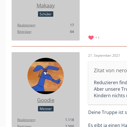
Makaay
Schüler
Reaktionen
17
Beiträge
64
1
21. September 2021
Zitat von nero
Reduzieren finde
Aber unsere Tr
Kindern nichts 
Goodie
Meister
Deine Truppe ist s
Reaktionen
1.118
Es gibt ja einen 
Beiträge
2.500