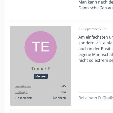
Man kann nach dem
Dann schießen au
21. September 2021
Am einfachsten und
sondern vllt. ein
auch in der Positi
eigene Mannschaft
nicht so extrem se
Trainer E
Meister
Reaktionen
845
Beiträge
1.864
Bei einem Fußballs
Geschlecht
Männlich