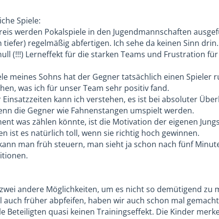
che Spiele:
reis werden Pokalspiele in den Jugendmannschaften ausgef
n tiefer) regelmäßig abfertigen. Ich sehe da keinen Sinn drin.
ull (!!!) Lerneffekt für die starken Teams und Frustration f
ele meines Sohns hat der Gegner tatsächlich einen Spieler
hen, was ich für unser Team sehr positiv fand.
insatzzeiten kann ich verstehen, es ist bei absoluter Überl
wenn die Gegner wie Fahnenstangen umspielt werden.
ent was zählen könnte, ist die Motivation der eigenen Jungs
n ist es natürlich toll, wenn sie richtig hoch gewinnen.
kann man früh steuern, man sieht ja schon nach fünf Minuten
tionen.
 zwei andere Möglichkeiten, um es nicht so demütigend zu
l auch früher abpfeifen, haben wir auch schon mal gemacht. 
alle Beteiligten quasi keinen Trainingseffekt. Die Kinder me