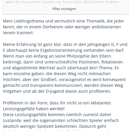
weil die besseren Spieler im Team kein Bock mehr hatten,
ständig hoch zu verlieren. Da war dann die Forderung durch
Alles anzeigen
die Spieler im Raum, zukünftig bitte etwas
Ergebnisorientierter zu spielen und aufzustellen.
Mein Lieblingsthema und vermutlich eine Thematik, die jeder
Ich weiß gar nicht, wie die das am Ende gelöst hatten.
kennt, der in einem Dorfverein oder weniger ambitionierten
Aber irgendwie ist man bei einem starken Leistungsgefälle
Verein trainiert.
ja auch oft in so einer Triage-Situation, wenn man nicht zwei
Mannschaften melden kann.
Meine Erfahrung ist ganz klar, dass in den Jahrgängen G, F und
E überhaupt keine Ergebnisorientierung vorhanden sein darf.
In der kommmenden Saison wechseln einige der guten
Wenn man von Anfang an seine Philosophie den Eltern
Spieler auch deswegen zum Nachbarverein. Und bei den
beibringt, dann sind unterschiedliche Positionen, Rotationen
weniger Talentierten zeichnet sich auch ab, dass einige
und abgestimmte Wechsel auch überhaupt kein Thema. Es
davon in absehbarer Zeit aufhören werden (Trainings- und
kann einzelne geben, die diesen Weg nicht mitmachen
Spielbeteiligung sinkt plötzlich merklich).
möchten, aber der Großteil, vorausgesetzt es wird konsequent
gemacht und transparent kommuniziert, werden diesen Weg
Kann also durchaus sein, dass man am Ende Spieler auf
mitgehen und ab der D-Jugend davon auch profitieren.
beiden Enden des Spektrums verliert, wenn man überhaupt
nicht mehr im Fokus hat, zwischendurch auch mal
Profitieren in der Form, dass ihr nicht so ein eklatantes
Erfolgserlebnisse zu haben.
Leistungsgefälle haben werdet!
Aber darf natürlich auch niemals in solchen Extremen
Diese Leistungsgefälle kommen nämlich zumeist daher
enden, wie du sie gerade beschrieben hast.
zustande, weil die sogenannten schlechten Spieler einfach
deutlich weniger Spielzeit bekommen. Dadurch geht