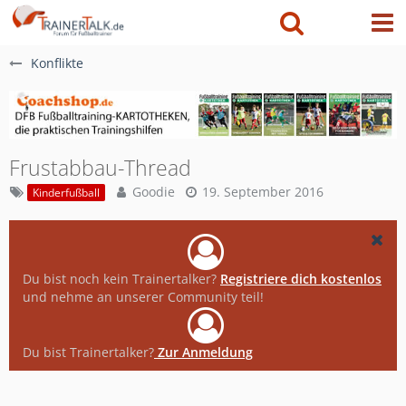
Konflikte
Frustabbau-Thread
Goodie
19. September 2016
Kinderfußball
Du bist noch kein Trainertalker?
Registriere dich kostenlos
und nehme an unserer Community teil!
Du bist Trainertalker?
Zur Anmeldung