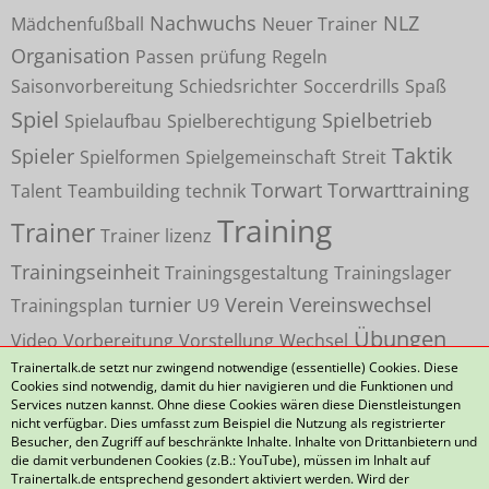
Nachwuchs
NLZ
Mädchenfußball
Neuer Trainer
Organisation
Passen
prüfung
Regeln
Saisonvorbereitung
Schiedsrichter
Soccerdrills
Spaß
Spiel
Spielbetrieb
Spielaufbau
Spielberechtigung
Taktik
Spieler
Spielformen
Spielgemeinschaft
Streit
Torwart
Torwarttraining
Talent
Teambuilding
technik
Training
Trainer
Trainer lizenz
Trainingseinheit
Trainingsgestaltung
Trainingslager
turnier
Verein
Vereinswechsel
Trainingsplan
U9
Übungen
Video
Vorbereitung
Vorstellung
Wechsel
Trainertalk.de setzt nur zwingend notwendige (essentielle) Cookies. Diese
Cookies sind notwendig, damit du hier navigieren und die Funktionen und
Services nutzen kannst. Ohne diese Cookies wären diese Dienstleistungen
nicht verfügbar. Dies umfasst zum Beispiel die Nutzung als registrierter
Besucher, den Zugriff auf beschränkte Inhalte. Inhalte von Drittanbietern und
die damit verbundenen Cookies (z.B.: YouTube), müssen im Inhalt auf
Datenschutzerklärung
Kontakt
Impressum
Trainertalk.de entsprechend gesondert aktiviert werden. Wird der