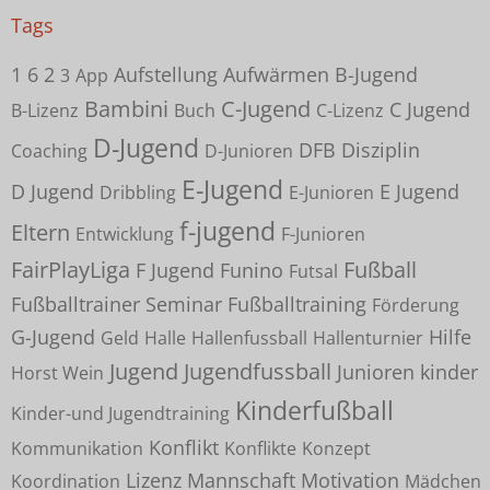
Tags
1
6
2
Aufstellung
Aufwärmen
B-Jugend
3
App
Bambini
C-Jugend
C Jugend
B-Lizenz
Buch
C-Lizenz
D-Jugend
DFB
Disziplin
Coaching
D-Junioren
E-Jugend
D Jugend
E Jugend
Dribbling
E-Junioren
f-jugend
Eltern
Entwicklung
F-Junioren
FairPlayLiga
Fußball
F Jugend
Funino
Futsal
Fußballtrainer Seminar
Fußballtraining
Förderung
G-Jugend
Hilfe
Geld
Halle
Hallenfussball
Hallenturnier
Jugend
Jugendfussball
Junioren
kinder
Horst Wein
Kinderfußball
Kinder-und Jugendtraining
Konflikt
Kommunikation
Konflikte
Konzept
Lizenz
Mannschaft
Motivation
Koordination
Mädchen