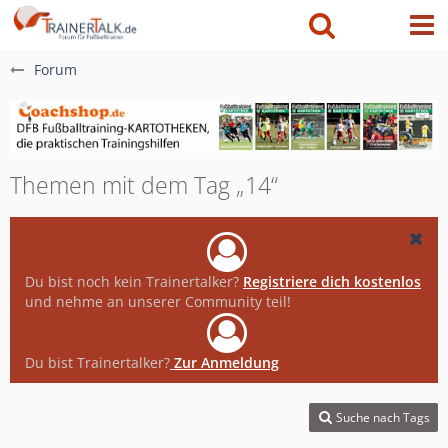
Forum
Themen mit dem Tag „14“
Du bist noch kein Trainertalker?
Registriere dich kostenlos
und nehme an unserer Community teil!
Du bist Trainertalker?
Zur Anmeldung
Suche nach Tags