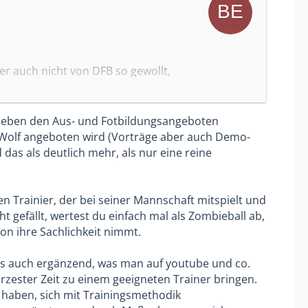
dann doch einige Trainer, die
h nicht, egal wie gut das
nern größer wird, so dass es
her auch nicht von DFB so gewollt,
nug, meiner Meinung nach,
zählen dass sie ihre C Lizenz machen,
kt-Trainer in die Vereine kommen
 Advanced Football Account machen, das
dertrainerschein oder C Lizenz
o neben den Aus- und Fotbildungsangeboten
man auf der Sportschule lernt. Und
 Was ich damit sagen will es sind
s Wolf angeboten wird (Vorträge aber auch Demo-
iskussion wurde damals übrigens schon
nn hier keinen Zwingen nur die
das als deutlich mehr, als nur eine reine
her... hier hilft nur das Gespräch
ein wechseln. Wie gesagt, uns wäre
nschaft gibt, nur weil es keine
n Trainier, der bei seiner Mannschaft mitspielt und
.
t gefällt, wertest du einfach mal als Zombieball ab,
ion ihre Sachlichkeit nimmt.
Kernproblem – dass dieses gezeigte
 als auch ergänzend, was man auf youtube und co.
rzester Zeit zu einem geeigneten Trainer bringen.
er krachend scheitert: Die angeblichen
t haben, sich mit Trainingsmethodik