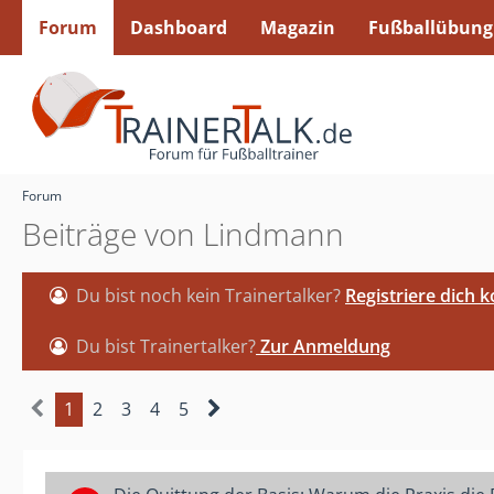
Forum
Dashboard
Magazin
Fußballübung
Forum
Beiträge von Lindmann
Du bist noch kein Trainertalker?
Registriere dich 
Du bist Trainertalker?
Zur Anmeldung
1
2
3
4
5