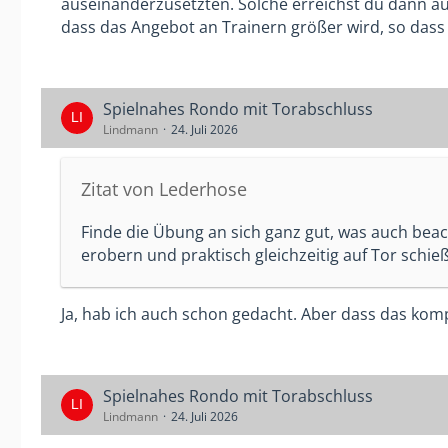
auseinanderzusetzten. Solche erreichst du dann a
Machen wir uns ehrlich: Das
ist reine
DFB-Mobil
dass das Angebot an Trainern größer wird, so dass 
nette Stützpunkttrainer für 90 Minuten ins Dorf 
Hause. Und was passiert am nächsten Dienstag? D
aus Überforderung wieder zum
Zombieball
. Einm
Und zu den Kosten der C-Lizenz: Dass manche Vere
Spielnahes Rondo mit Torabschluss
Aufwand von bis zu 160 Lerneinheiten, gekoppelt 
Lindmann
24. Juli 2026
Väter, die das im Ehrenamt nebenbei machen, sch
zeitunabhängiges Online-Modell anbietet und die 
Zitat von Lederhose
Deinem letzten Satz muss ich aus sportlicher Sic
ist die absolute Urkatastrophe für unsere Kinde
Finde die Übung an sich ganz gut, was auch beach
Ein schlechtes, unstrukturiertes Training, bei 
erobern und praktisch gleichzeitig auf Tor schie
Fußballdribbling verlieren und vom Übungsleiter 
solches Training sorgt dafür, dass die talentier
Tennis abwandern. Wenn wir den Anspruch an Qua
Ja, hab ich auch schon gedacht. Aber dass das komp
Basis nur noch den kollektiven Niedergang. Wir b
Spielnahes Rondo mit Torabschluss
Lindmann
24. Juli 2026