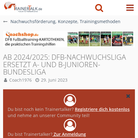
Nachwuchsförderung, Konzepte, Trainingsmethoden
AB 2024/2025: DFB-NACHWUCHSLIGA
ERSETZT A- UND B-JUNIOREN-
BUNDESLIGA
Coach1976
29. Juni 2023
Du bist noch kein Trainertalker?
Registriere dich kostenlos
und nehme an unserer Community teil!
Du bist Trainertalker?
Zur Anmeldung