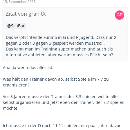
15. September 2023
Ich sagte, nein, dass wir Spiele gewinnen liegt noch zu sehr
an ihm. Ja, "defensiv" wurden die Jungs besser, weil sie im
Zitat von granitX
Training gegen den Jungen spielten und sich dann immer
mehr anpassten. Nicht alle Jungs, aber die meisten.
ScuBac
Wir hatten dann auch mal andere Torschuetzen, weil der
Kleine auch mal den Ball quer legte...
Das verpflichtende Funino in G und F-Jugend. Dass nur 2
gegen 2 oder 3 gegen 3 gespielt werden muss/soll.
Aber wirklich besser wurden wir im letzten Jahr, als der
Das kann man im Training super machen und auch als
Junge nicht mehr bei uns war, weil er zu einem "groessere"
Alternative anbieten, aber warum muss es Pflicht sein?
Verein gegangen ist. Es gab da zwar auch keine Tabellen,
aber auf den Turnieren schoss sein neues Team alles kurz
Aha. Ja wenn das alles ist:
und klein. Da gibt es dann die Top-Trainer, die meinen, dass
sie dafuer verantwortlich sind, dabei haben sie nur die zwei
Was hält den Trainer davon ab, selbst Spiele im 7:7 zu
drei besten des Jahrgangs zu sich geholt... Bis dann die
organisieren?
NLZs anfangen zu scouten und dann sind diese Jungs weg
und die Top-Kinder-Trainer, die mit Sonnenbrille am
Vor 5 Jahren musste der Trainer, der 3:3 spielen wollte alles
Spielfeldrand stehen, verschwinden dann von der
selbst organisieren und jetzt eben der Trainer, der 7:7 spielen
Bildflaeche.
möchte.
Und meine Jungs gewannen, bis auf zwei Spiele, alle
anderen Spiele und hatten sich fussballerisch wirklich
Ich musste in der D noch 11:11 spielen, ein paar Jahre davor
weiterentwickelt. Nicht alle, aber die 6-7, die Interesse am