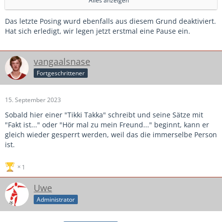
Alles anzeigen
werden, ich habe deinen letzten Post deaktiviert.
Das letzte Posing wurd ebenfalls aus diesem Grund deaktiviert.
Vielen Dank. Top reagiert.
Hat sich erledigt, wir legen jetzt erstmal eine Pause ein.
Da es sich hier aber offensichtlich um eine Diskriminierung
handelt, gehört so jemand umgehend gelöscht und
vangaalsnase
rausgeschmissen!
Fortgeschrittener
Ich behalte mir das Recht vor, mich an die
Antidiskriminierungsstelle des Bundes zu wenden!
15. September 2023
Sobald hier einer "Tikki Takka" schreibt und seine Sätze mit
"Fakt ist..." oder "Hör mal zu mein Freund..." beginnt, kann er
gleich wieder gesperrt werden, weil das die immerselbe Person
ist.
1
Uwe
Administrator