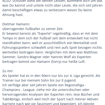
ALSO: Schuster bleib bei deinen Leisten, kümmere dich um das
was Du kannst und urteile nicht über Leute, die sich seit Jahren
damit beschäftigen etwas zu verbessern wovon Du keine
Ahnung hast.
Dietmar Hamann:
überragender Fußballer zu seiner Zeit
Er beweist bereist als "Experte" regelmäßig, dass er mit dem
Tempo in dem sich der Fußball seit dem entwickelt hat nicht
standhalten kann, weil er ausschließlich von Mentalität und
Führungsspielern schwafelt und rein aufs Spiel bezogen nichts
wertvolles beitragen kann. Verglichen mit dem was Matthias
Sammer, Sandro Wagner oder Hannes Wolf als Experten
beitragen kommt von Hamann (Sorry) nur heiße Luft.
Zu mir:
Als Spieler hat es in den 90ern nur bis zur 4. Liga gereicht. Als
Trainer nur bei meinem Sohn bis zur E-Jugend.
Ich verfolge aber seit Jahren Spiele von Regionalliga -
Champions - League, ziehe mir die unterirdischen oder
hervorragenden Analysen der Experten rein, lese Bücher und
Taktikblogs, einfach weil mich der Sport nach meiner Aktiven
Karriere nach wie vor fasziniert und begeistert. Ich könnte