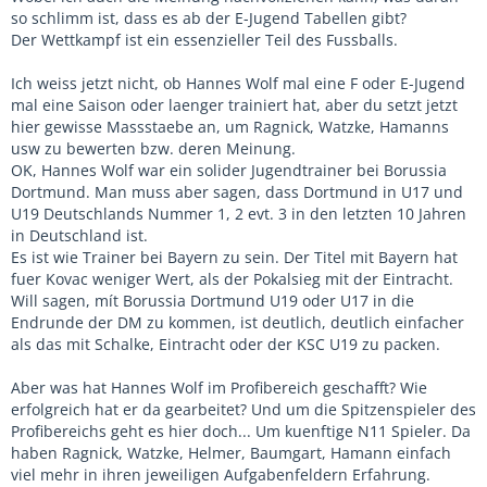
so schlimm ist, dass es ab der E-Jugend Tabellen gibt?
Der Wettkampf ist ein essenzieller Teil des Fussballs.
Ich weiss jetzt nicht, ob Hannes Wolf mal eine F oder E-Jugend
mal eine Saison oder laenger trainiert hat, aber du setzt jetzt
hier gewisse Massstaebe an, um Ragnick, Watzke, Hamanns
usw zu bewerten bzw. deren Meinung.
OK, Hannes Wolf war ein solider Jugendtrainer bei Borussia
Dortmund. Man muss aber sagen, dass Dortmund in U17 und
U19 Deutschlands Nummer 1, 2 evt. 3 in den letzten 10 Jahren
in Deutschland ist.
Es ist wie Trainer bei Bayern zu sein. Der Titel mit Bayern hat
fuer Kovac weniger Wert, als der Pokalsieg mit der Eintracht.
Will sagen, mít Borussia Dortmund U19 oder U17 in die
Endrunde der DM zu kommen, ist deutlich, deutlich einfacher
als das mit Schalke, Eintracht oder der KSC U19 zu packen.
Aber was hat Hannes Wolf im Profibereich geschafft? Wie
erfolgreich hat er da gearbeitet? Und um die Spitzenspieler des
Profibereichs geht es hier doch... Um kuenftige N11 Spieler. Da
haben Ragnick, Watzke, Helmer, Baumgart, Hamann einfach
viel mehr in ihren jeweiligen Aufgabenfeldern Erfahrung.