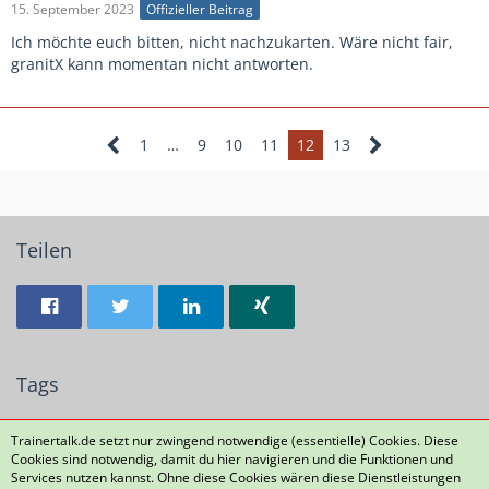
15. September 2023
Offizieller Beitrag
Ich möchte euch bitten, nicht nachzukarten. Wäre nicht fair,
granitX kann momentan nicht antworten.
1
…
9
10
11
12
13
Teilen
Tags
Junioren
Spielbetrieb
6
Talentförderung
NLZ
Trainertalk.de setzt nur zwingend notwendige (essentielle) Cookies. Diese
Cookies sind notwendig, damit du hier navigieren und die Funktionen und
Nachwuchsförderung
Services nutzen kannst. Ohne diese Cookies wären diese Dienstleistungen