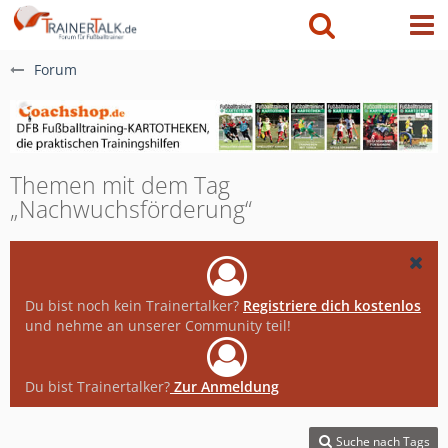
Forum
Themen mit dem Tag
„Nachwuchsförderung“
Du bist noch kein Trainertalker?
Registriere dich kostenlos
und nehme an unserer Community teil!
Du bist Trainertalker?
Zur Anmeldung
Suche nach Tags