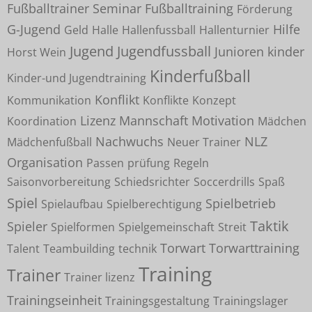
Fußballtrainer Seminar
Fußballtraining
Förderung
G-Jugend
Hilfe
Geld
Halle
Hallenfussball
Hallenturnier
Jugend
Jugendfussball
Junioren
kinder
Horst Wein
Kinderfußball
Kinder-und Jugendtraining
Konflikt
Kommunikation
Konflikte
Konzept
Lizenz
Mannschaft
Motivation
Koordination
Mädchen
Nachwuchs
NLZ
Mädchenfußball
Neuer Trainer
Organisation
Passen
prüfung
Regeln
Saisonvorbereitung
Schiedsrichter
Soccerdrills
Spaß
Spiel
Spielbetrieb
Spielaufbau
Spielberechtigung
Taktik
Spieler
Spielformen
Spielgemeinschaft
Streit
Torwart
Torwarttraining
Talent
Teambuilding
technik
Training
Trainer
Trainer lizenz
Trainingseinheit
Trainingsgestaltung
Trainingslager