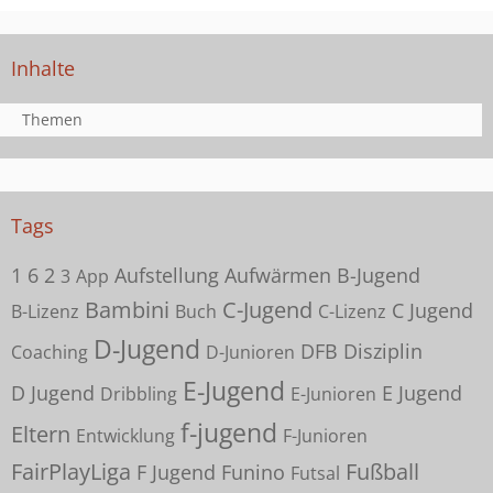
Inhalte
Themen
Tags
1
6
2
Aufstellung
Aufwärmen
B-Jugend
3
App
Bambini
C-Jugend
C Jugend
B-Lizenz
Buch
C-Lizenz
D-Jugend
DFB
Disziplin
Coaching
D-Junioren
E-Jugend
D Jugend
E Jugend
Dribbling
E-Junioren
f-jugend
Eltern
Entwicklung
F-Junioren
FairPlayLiga
Fußball
F Jugend
Funino
Futsal