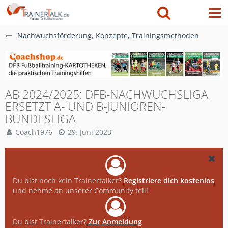
Nachwuchsförderung, Konzepte, Trainingsmethoden
AB 2024/2025: DFB-NACHWUCHSLIGA
ERSETZT A- UND B-JUNIOREN-
BUNDESLIGA
Coach1976
29. Juni 2023
Du bist noch kein Trainertalker?
Registriere dich kostenlos
und nehme an unserer Community teil!
Du bist Trainertalker?
Zur Anmeldung