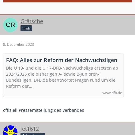
Grätsche
Profi
8. Dezember 2023
FAQ: Alles zur Reform der Nachwuchsligen
Die U 19- und die U 17-DFB-Nachwuchsliga ersetzen ab
2024/2025 die bisherigen A- sowie B-Junioren-
Bundesligen. DFB.de beantwortet Fragen rund um die
Reform der…
www.dfb.de
offiziell Pressemitteilung des Verbandes
let1612