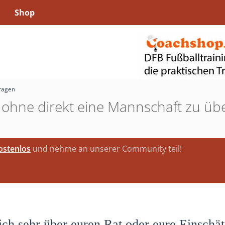
Shop
fragen
 ohne direkt eine Mannschaft zu ü
kostenlos
und nehme an unserer Community teil!
ch sehr über euren Rat oder eure Einschät