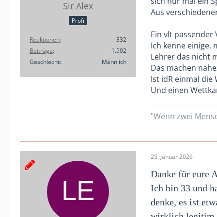
sich nur mal ein 
Sir Alex
Aus verschiedene
Profi
Ein vlt passender 
Reaktionen
332
Ich kenne einige, 
Beiträge
1.502
Lehrer das nicht 
Geschlecht
Männlich
Das machen nahezu
Ist idR einmal die
Und einen Wettkam
"Wenn zwei Mensch
25. Januar 2026
Danke für eure 
Ich bin 33 und h
denke, es ist et
wirklich legitim