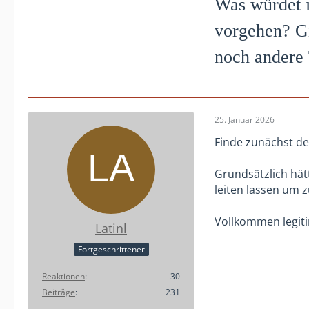
Was würdet i
vorgehen? Gib
noch andere
25. Januar 2026
Finde zunächst de
Grundsätzlich hät
leiten lassen um 
Vollkommen legit
Latinl
Fortgeschrittener
Reaktionen
30
Beiträge
231