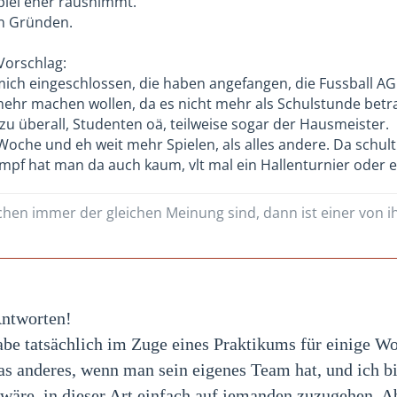
Spiel eher rausnimmt.
n Gründen.
Vorschlag:
mich eingeschlossen, die haben angefangen, die Fussball AG e
mehr machen wollen, da es nicht mehr als Schulstunde betra
 überall, Studenten oä, teilweise sogar der Hausmeister.
 Woche und eh weit mehr Spielen, als alles andere. Da schul
pf hat man da auch kaum, vlt mal ein Hallenturnier oder e
en immer der gleichen Meinung sind, dann ist einer von ih
Antworten!
abe tatsächlich im Zuge eines Praktikums für einige Wo
was anderes, wenn man sein eigenes Team hat, und ich bin
 wäre, in dieser Art einfach auf jemanden zuzugehen. 