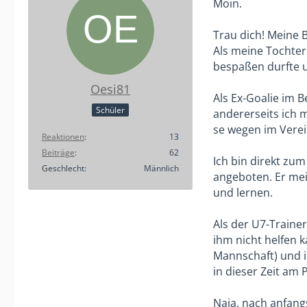
Moin.
Trau dich! Meine B
Als meine Tochter 
bespaßen durfte 
Oesi81
Als Ex-Goalie im B
Schüler
andererseits ich m
se wegen im Verei
Reaktionen
13
Beiträge
62
Ich bin direkt zu
Geschlecht
Männlich
angeboten. Er mei
und lernen.
Als der U7-Traine
ihm nicht helfen k
Mannschaft) und i
in dieser Zeit am P
Naja, nach anfang