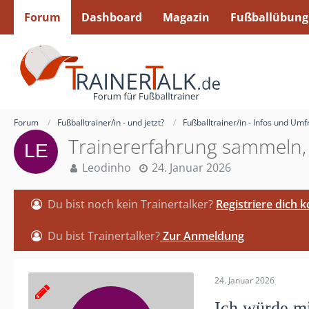
Forum
Dashboard
Magazin
Fußballübung
Forum
Fußballtrainer/in - und jetzt?
Fußballtrainer/in - Infos und Um
Trainererfahrung sammeln,
Leodinho
24. Januar 2026
Du bist noch kein Trainertalker?
Registriere dich 
Du bist Trainertalker?
Zur Anmeldung
24. Januar 2026
Ich würde mi