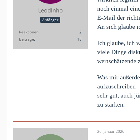
noch einmal eine
Leodinho
E-Mail der rich
Anfänger
An sich glaube i
Reaktionen
2
Beiträge
18
Ich glaube, ich 
viele Dinge disk
wertschätzende 
Was mir außerdem
aufzuschreiben –
sehr gut, auch j
zu stärken.
26. Januar 2026