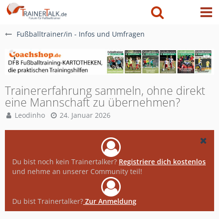
Fußballtrainer/in - Infos und Umfragen
Trainererfahrung sammeln, ohne direkt
eine Mannschaft zu übernehmen?
Leodinho
24. Januar 2026
Du bist noch kein Trainertalker?
Registriere dich kostenlos
und nehme an unserer Community teil!
Du bist Trainertalker?
Zur Anmeldung