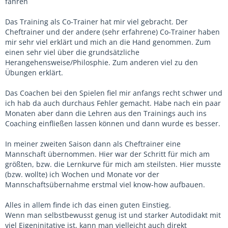
Ballkontakten, und ihr Selbstbewusstsein zu
fahren
stärken.
Das Training als Co-Trainer hat mir viel gebracht. Der
Cheftrainer und der andere (sehr erfahrene) Co-Trainer haben
mir sehr viel erklärt und mich an die Hand genommen. Zum
einen sehr viel über die grundsätzliche
Herangehensweise/Philosphie. Zum anderen viel zu den
Übungen erklärt.
Das Coachen bei den Spielen fiel mir anfangs recht schwer und
ich hab da auch durchaus Fehler gemacht. Habe nach ein paar
Monaten aber dann die Lehren aus den Trainings auch ins
Coaching einfließen lassen können und dann wurde es besser.
In meiner zweiten Saison dann als Cheftrainer eine
Mannschaft übernommen. Hier war der Schritt für mich am
größten, bzw. die Lernkurve für mich am steilsten. Hier musste
(bzw. wollte) ich Wochen und Monate vor der
Mannschaftsübernahme erstmal viel know-how aufbauen.
Alles in allem finde ich das einen guten Einstieg.
Wenn man selbstbewusst genug ist und starker Autodidakt mit
viel Eigeninitative ist, kann man vielleicht auch direkt