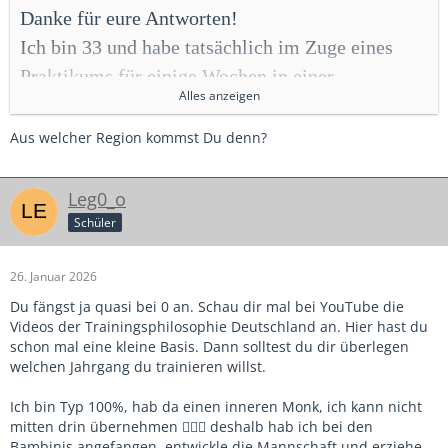
Danke für eure Antworten!
Ich bin 33 und habe tatsächlich im Zuge eines
Praktikums für einige Wochen in einer
Alles anzeigen
Fußballschule gearbeitet. Aber ich denke, es ist
etwas anderes, wenn man sein eigenes Team hat,
Aus welcher Region kommst Du denn?
und ich bin wirklich überrascht. Ich dachte, dass
es so nicht wirklich legitim wäre, in dieser Art
Leg0_o
einfach auf jemanden zuzugehen. Aber das hat
Schüler
mir irgendwie Mut gegeben, doch noch einmal
26. Januar 2026
eine passende E-Mail zu formulieren und an die
Du fängst ja quasi bei 0 an. Schau dir mal bei YouTube die
Vereine heranzutreten. Oder was würdet ihr
Videos der Trainingsphilosophie Deutschland an. Hier hast du
sagen? Ist eine E-Mail der richtige Weg?
schon mal eine kleine Basis. Dann solltest du dir überlegen
An sich glaube ich, reizt mich das Großfeld
welchen Jahrgang du trainieren willst.
schon.
Ich bin Typ 100%, hab da einen inneren Monk, ich kann nicht
mitten drin übernehmen 🤷🏼‍♂️ deshalb hab ich bei den
Ich glaube, ich würde mir total gerne so einen
Bambinis angefangen, entwickle die Mannschaft und erziehe