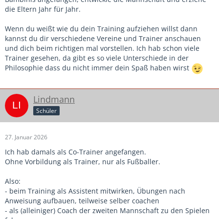
die Eltern Jahr für Jahr.
Mentor wünschen, von dem ich mir einiges
abschauen kann. Mit dem ich viele Dinge
Wenn du weißt wie du dein Training aufziehen willst dann
kannst du dir verschiedene Vereine und Trainer anschauen
diskutieren kann und der mir auch mal zeigt, wie
und dich beim richtigen mal vorstellen. Ich hab schon viele
er bestimmte Situationen angeht. Ein ein gutes
Trainer gesehen, da gibt es so viele Unterschiede in der
Philosophie dass du nicht immer dein Spaß haben wirst
Team sein, wertschätzende zusammenarbeitet und
auch mal Dinge ausprobieren wäre meine
Idealvorstellung.
Lindmann
Schüler
Was mir außerdem sehr viel Spaß macht, ist, mir
Spiele anzuschauen und Spieler, die mir
27. Januar 2026
besonders auffallen, einfach aufzuschreiben –
Ich hab damals als Co-Trainer angefangen.
Ohne Vorbildung als Trainer, nur als Fußballer.
wenn ich kann. Dabei habe ich das Gefühl, dass es
wirklich Spaß macht. Und ich finde es
Also:
- beim Training als Assistent mitwirken, Übungen nach
grundsätzlich sehr gut, auch jüngeren Leuten eine
Anweisung aufbauen, teilweise selber coachen
saubere Technik beizubringen, mit vielen
- als (alleiniger) Coach der zweiten Mannschaft zu den Spielen