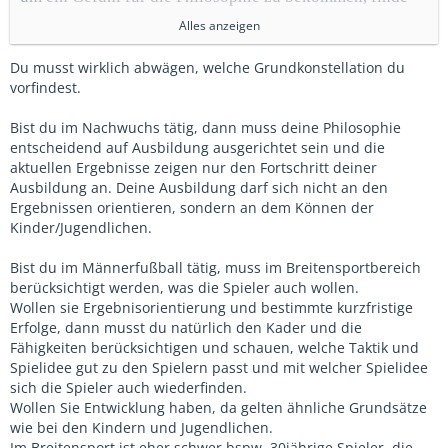
ich sehr hilfreich – darauf wäre ich selbst gar nicht
Alles anzeigen
gekommen. Danke dafür.
Du musst wirklich abwägen, welche Grundkonstellation du
vorfindest.
Auch der Ansatz, zuerst die eigene Spielphilosophie für
sich selbst klar zu haben, finde ich sehr gut. Ich denke
Bist du im Nachwuchs tätig, dann muss deine Philosophie
nämlich, dass man nicht wirklich harmoniert, wenn man
entscheidend auf Ausbildung ausgerichtet sein und die
grundsätzlich andere Vorstellungen hat. Natürlich hat
aktuellen Ergebnisse zeigen nur den Fortschritt deiner
Ausbildung an. Deine Ausbildung darf sich nicht an den
man eine Traumvorstellung von attraktivem Fußball: gut
Ergebnissen orientieren, sondern an dem Können der
organisiert, schnelles Pressing nach Ballverlust, viel
Kinder/Jugendlichen.
eigener Ballbesitz, aber nicht langweilig, sondern mit
klugen Verlagerungen, um Räume zu öffnen, und mit
Bist du im Männerfußball tätig, muss im Breitensportbereich
berücksichtigt werden, was die Spieler auch wollen.
Schnittstellenpässen, die wie ein Messer durch warme
Wollen sie Ergebnisorientierung und bestimmte kurzfristige
Butter gehen.
Erfolge, dann musst du natürlich den Kader und die
Fähigkeiten berücksichtigen und schauen, welche Taktik und
Gleichzeitig glaube ich aber, dass man sich auch ein
Spielidee gut zu den Spielern passt und mit welcher Spielidee
bisschen an den Spielern orientieren muss, die man hat.
sich die Spieler auch wiederfinden.
Wollen Sie Entwicklung haben, da gelten ähnliche Grundsätze
Dann kann man das Beste aus ihnen herausholen und sie
wie bei den Kindern und Jugendlichen.
nicht in eine Rolle quetschen, in die sie nicht passen.
Im Breitensport ist eher schwer bspw. 30jährige Spieler, die