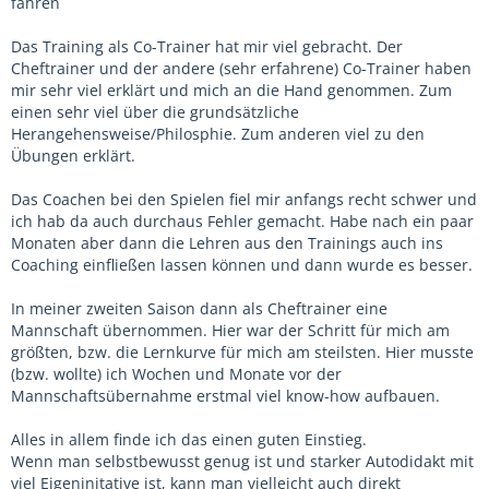
Ballkontakten, und ihr Selbstbewusstsein zu
fahren
stärken.
Das Training als Co-Trainer hat mir viel gebracht. Der
Cheftrainer und der andere (sehr erfahrene) Co-Trainer haben
mir sehr viel erklärt und mich an die Hand genommen. Zum
einen sehr viel über die grundsätzliche
Herangehensweise/Philosphie. Zum anderen viel zu den
Übungen erklärt.
Das Coachen bei den Spielen fiel mir anfangs recht schwer und
ich hab da auch durchaus Fehler gemacht. Habe nach ein paar
Monaten aber dann die Lehren aus den Trainings auch ins
Coaching einfließen lassen können und dann wurde es besser.
In meiner zweiten Saison dann als Cheftrainer eine
Mannschaft übernommen. Hier war der Schritt für mich am
größten, bzw. die Lernkurve für mich am steilsten. Hier musste
(bzw. wollte) ich Wochen und Monate vor der
Mannschaftsübernahme erstmal viel know-how aufbauen.
Alles in allem finde ich das einen guten Einstieg.
Wenn man selbstbewusst genug ist und starker Autodidakt mit
viel Eigeninitative ist, kann man vielleicht auch direkt