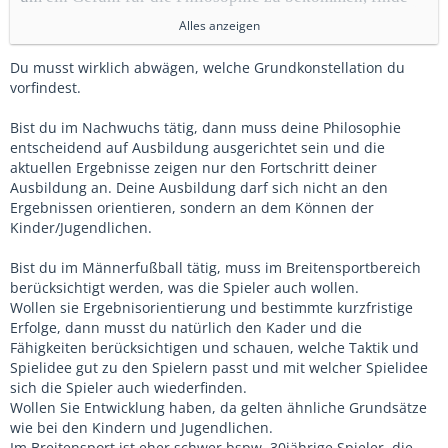
ich sehr hilfreich – darauf wäre ich selbst gar nicht
Alles anzeigen
gekommen. Danke dafür.
Du musst wirklich abwägen, welche Grundkonstellation du
vorfindest.
Auch der Ansatz, zuerst die eigene Spielphilosophie für
sich selbst klar zu haben, finde ich sehr gut. Ich denke
Bist du im Nachwuchs tätig, dann muss deine Philosophie
nämlich, dass man nicht wirklich harmoniert, wenn man
entscheidend auf Ausbildung ausgerichtet sein und die
grundsätzlich andere Vorstellungen hat. Natürlich hat
aktuellen Ergebnisse zeigen nur den Fortschritt deiner
Ausbildung an. Deine Ausbildung darf sich nicht an den
man eine Traumvorstellung von attraktivem Fußball: gut
Ergebnissen orientieren, sondern an dem Können der
organisiert, schnelles Pressing nach Ballverlust, viel
Kinder/Jugendlichen.
eigener Ballbesitz, aber nicht langweilig, sondern mit
klugen Verlagerungen, um Räume zu öffnen, und mit
Bist du im Männerfußball tätig, muss im Breitensportbereich
berücksichtigt werden, was die Spieler auch wollen.
Schnittstellenpässen, die wie ein Messer durch warme
Wollen sie Ergebnisorientierung und bestimmte kurzfristige
Butter gehen.
Erfolge, dann musst du natürlich den Kader und die
Fähigkeiten berücksichtigen und schauen, welche Taktik und
Gleichzeitig glaube ich aber, dass man sich auch ein
Spielidee gut zu den Spielern passt und mit welcher Spielidee
bisschen an den Spielern orientieren muss, die man hat.
sich die Spieler auch wiederfinden.
Wollen Sie Entwicklung haben, da gelten ähnliche Grundsätze
Dann kann man das Beste aus ihnen herausholen und sie
wie bei den Kindern und Jugendlichen.
nicht in eine Rolle quetschen, in die sie nicht passen.
Im Breitensport ist eher schwer bspw. 30jährige Spieler, die