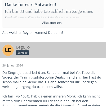
Danke für eure Antworten!
Ich bin 33 und habe tatsächlich im Zuge eines
Praktikums für einige Wochen in einer
Alles anzeigen
Fußballschule gearbeitet. Aber ich denke, es ist
etwas anderes, wenn man sein eigenes Team hat,
Aus welcher Region kommst Du denn?
und ich bin wirklich überrascht. Ich dachte, dass
es so nicht wirklich legitim wäre, in dieser Art
Leg0_o
einfach auf jemanden zuzugehen. Aber das hat
Schüler
mir irgendwie Mut gegeben, doch noch einmal
26. Januar 2026
eine passende E-Mail zu formulieren und an die
Du fängst ja quasi bei 0 an. Schau dir mal bei YouTube die
Vereine heranzutreten. Oder was würdet ihr
Videos der Trainingsphilosophie Deutschland an. Hier hast du
sagen? Ist eine E-Mail der richtige Weg?
schon mal eine kleine Basis. Dann solltest du dir überlegen
An sich glaube ich, reizt mich das Großfeld
welchen Jahrgang du trainieren willst.
schon.
Ich bin Typ 100%, hab da einen inneren Monk, ich kann nicht
mitten drin übernehmen 🤷🏼‍♂️ deshalb hab ich bei den
Ich glaube, ich würde mir total gerne so einen
Bambinis angefangen, entwickle die Mannschaft und erziehe