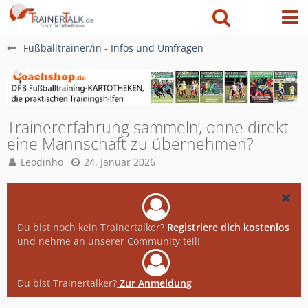
Fußballtrainer/in - Infos und Umfragen
Trainererfahrung sammeln, ohne direkt
eine Mannschaft zu übernehmen?
Leodinho
24. Januar 2026
Du bist noch kein Trainertalker?
Registriere dich kostenlos
und nehme an unserer Community teil!
Du bist Trainertalker?
Zur Anmeldung