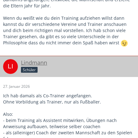
die Eltern Jahr für Jahr.
Mentor wünschen, von dem ich mir einiges
abschauen kann. Mit dem ich viele Dinge
Wenn du weißt wie du dein Training aufziehen willst dann
kannst du dir verschiedene Vereine und Trainer anschauen
diskutieren kann und der mir auch mal zeigt, wie
und dich beim richtigen mal vorstellen. Ich hab schon viele
er bestimmte Situationen angeht. Ein ein gutes
Trainer gesehen, da gibt es so viele Unterschiede in der
Philosophie dass du nicht immer dein Spaß haben wirst
Team sein, wertschätzende zusammenarbeitet und
auch mal Dinge ausprobieren wäre meine
Idealvorstellung.
Lindmann
Schüler
Was mir außerdem sehr viel Spaß macht, ist, mir
Spiele anzuschauen und Spieler, die mir
27. Januar 2026
besonders auffallen, einfach aufzuschreiben –
Ich hab damals als Co-Trainer angefangen.
Ohne Vorbildung als Trainer, nur als Fußballer.
wenn ich kann. Dabei habe ich das Gefühl, dass es
wirklich Spaß macht. Und ich finde es
Also:
- beim Training als Assistent mitwirken, Übungen nach
grundsätzlich sehr gut, auch jüngeren Leuten eine
Anweisung aufbauen, teilweise selber coachen
saubere Technik beizubringen, mit vielen
- als (alleiniger) Coach der zweiten Mannschaft zu den Spielen