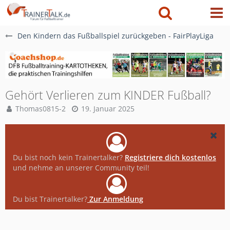
Den Kindern das Fußballspiel zurückgeben - FairPlayLiga
Gehört Verlieren zum KINDER Fußball?
Thomas0815-2
19. Januar 2025
Du bist noch kein Trainertalker?
Registriere dich kostenlos
und nehme an unserer Community teil!
Du bist Trainertalker?
Zur Anmeldung