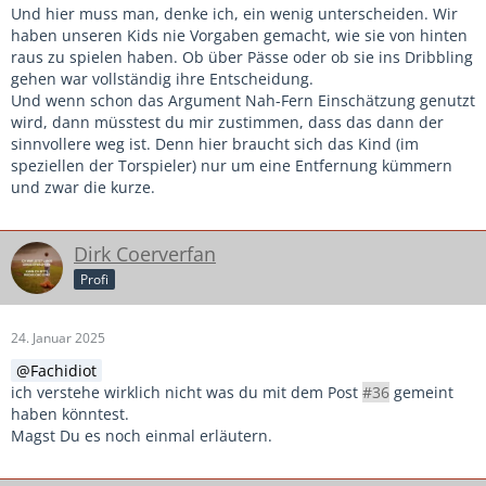
Nahfernumschaltung noch nicht gut funktioniert und wenn
Und hier muss man, denke ich, ein wenig unterscheiden. Wir
Kinder erst mit ca. 9 Jahren (Achtung Statistik betrachtet nie
haben unseren Kids nie Vorgaben gemacht, wie sie von hinten
den Einzelnen) Entfernungen einschätzen können, warum
raus zu spielen haben. Ob über Pässe oder ob sie ins Dribbling
muss ich dann Pässe als Taktik üben, bzw. durch
gehen war vollständig ihre Entscheidung.
Regeländerungen erzwingen?
Und wenn schon das Argument Nah-Fern Einschätzung genutzt
Wäre es nicht viel einfacher seine Trainingsschwerpunkte so
wird, dann müsstest du mir zustimmen, dass das dann der
zu setzten, dass man dabei den Entwicklungstand der
sinnvollere weg ist. Denn hier braucht sich das Kind (im
Kinder berücksichtigt.
speziellen der Torspieler) nur um eine Entfernung kümmern
Wenn Kinder noch keine Entfernungen einschätzen können
und zwar die kurze.
und noch kein abstraktes Denken bezüglich
Gefahrenbewusstsein haben, warum soll ich dann Taktiken
(Spieleröffnung und Kurzpassspiel) trainieren und oder
Dirk Coerverfan
einfordern? Wäre es nicht viel besser, dass zu trainieren,
Profi
wass der Entwicklungsstand der Kinder zulässt.
Koordination in allen Varianten, denn wer seinen Körper
beherrscht wird früher oder später den Ball als seine
24. Januar 2025
Partner und Freund behandeln. Wenn Kinder ein
Fachidiot
eingeschränktes Sichtfeld haben, Entfernungen noch nicht
ich verstehe wirklich nicht was du mit dem Post
#36
gemeint
abschätzen können, noch nicht spiegelbildlich Denken
haben könntest.
können (Pass auf den starken Fuß des Mitspielers ist somit
Magst Du es noch einmal erläutern.
nur Glück) warum dann nicht das Dribbeln bis zum
Äußersten trainieren?