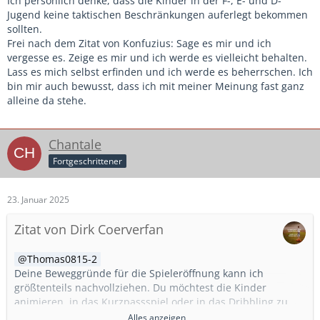
Ich persönlich denke, dass die Kinder in der F-, E- und D-
Jugend keine taktischen Beschränkungen auferlegt bekommen
sollten.
Frei nach dem Zitat von Konfuzius: Sage es mir und ich
vergesse es. Zeige es mir und ich werde es vielleicht behalten.
Lass es mich selbst erfinden und ich werde es beherrschen. Ich
bin mir auch bewusst, dass ich mit meiner Meinung fast ganz
alleine da stehe.
Chantale
Fortgeschrittener
23. Januar 2025
Zitat von Dirk Coerverfan
Thomas0815-2
Deine Beweggründe für die Spieleröffnung kann ich
größtenteils nachvollziehen. Du möchtest die Kinder
animieren, in das Kurzpassspiel oder in das Dribbling zu
kommen. Nimmst Du ihnen dadurch nicht die Möglichkeit
Alles anzeigen