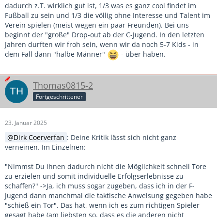
dadurch z.T. wirklich gut ist, 1/3 was es ganz cool findet im
Fußball zu sein und 1/3 die völlig ohne Interesse und Talent im
Verein spielen (meist wegen ein paar Freunden). Bei uns
beginnt der "große" Drop-out ab der C-Jugend. In den letzten
Jahren durften wir froh sein, wenn wir da noch 5-7 Kids - in
dem Fall dann "halbe Männer"
- über haben.
Thomas0815-2
Fortgeschrittener
23. Januar 2025
Dirk Coerverfan
: Deine Kritik lässt sich nicht ganz
verneinen. Im Einzelnen:
"Nimmst Du ihnen dadurch nicht die Möglichkeit schnell Tore
zu erzielen und somit individuelle Erfolgserlebnisse zu
schaffen?" ->Ja, ich muss sogar zugeben, dass ich in der F-
Jugend dann manchmal die taktische Anweisung gegeben habe
"schieß ein Tor". Das hat, wenn ich es zum richtigen Spieler
gesagt habe (am liebsten so, dass es die anderen nicht