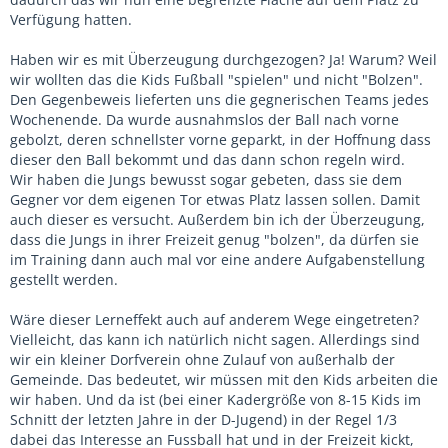
Meinung fast ganz alleine da stehe.
Verfügung hatten.
Haben wir es mit Überzeugung durchgezogen? Ja! Warum? Weil
wir wollten das die Kids Fußball "spielen" und nicht "Bolzen".
Den Gegenbeweis lieferten uns die gegnerischen Teams jedes
Wochenende. Da wurde ausnahmslos der Ball nach vorne
gebolzt, deren schnellster vorne geparkt, in der Hoffnung dass
dieser den Ball bekommt und das dann schon regeln wird.
Wir haben die Jungs bewusst sogar gebeten, dass sie dem
Gegner vor dem eigenen Tor etwas Platz lassen sollen. Damit
auch dieser es versucht. Außerdem bin ich der Überzeugung,
dass die Jungs in ihrer Freizeit genug "bolzen", da dürfen sie
im Training dann auch mal vor eine andere Aufgabenstellung
gestellt werden.
Wäre dieser Lerneffekt auch auf anderem Wege eingetreten?
Vielleicht, das kann ich natürlich nicht sagen. Allerdings sind
wir ein kleiner Dorfverein ohne Zulauf von außerhalb der
Gemeinde. Das bedeutet, wir müssen mit den Kids arbeiten die
wir haben. Und da ist (bei einer Kadergröße von 8-15 Kids im
Schnitt der letzten Jahre in der D-Jugend) in der Regel 1/3
dabei das Interesse an Fussball hat und in der Freizeit kickt,