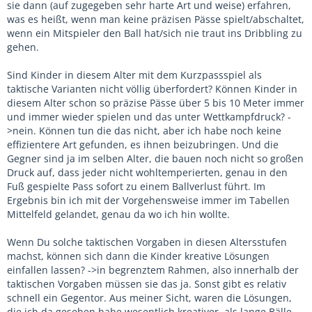
sie dann (auf zugegeben sehr harte Art und weise) erfahren,
was es heißt, wenn man keine präzisen Pässe spielt/abschaltet,
wenn ein Mitspieler den Ball hat/sich nie traut ins Dribbling zu
gehen.
Sind Kinder in diesem Alter mit dem Kurzpassspiel als
taktische Varianten nicht völlig überfordert? Können Kinder in
diesem Alter schon so präzise Pässe über 5 bis 10 Meter immer
und immer wieder spielen und das unter Wettkampfdruck? -
>nein. Können tun die das nicht, aber ich habe noch keine
effizientere Art gefunden, es ihnen beizubringen. Und die
Gegner sind ja im selben Alter, die bauen noch nicht so großen
Druck auf, dass jeder nicht wohltemperierten, genau in den
Fuß gespielte Pass sofort zu einem Ballverlust führt. Im
Ergebnis bin ich mit der Vorgehensweise immer im Tabellen
Mittelfeld gelandet, genau da wo ich hin wollte.
Wenn Du solche taktischen Vorgaben in diesen Altersstufen
machst, können sich dann die Kinder kreative Lösungen
einfallen lassen? ->in begrenztem Rahmen, also innerhalb der
taktischen Vorgaben müssen sie das ja. Sonst gibt es relativ
schnell ein Gegentor. Aus meiner Sicht, waren die Lösungen,
die ich da gesehen habe wesentlich kreativer, als lange Bälle