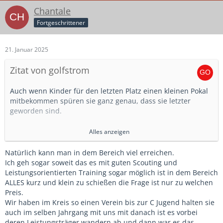
Chantale
Fortgeschrittener
21. Januar 2025
Zitat von golfstrom
Auch wenn Kinder für den letzten Platz einen kleinen Pokal
mitbekommen spüren sie ganz genau, dass sie letzter
geworden sind.
Auch bei den Modi im Kinderfußball geht es immer um
Alles anzeigen
Siegen und Verlieren und Kinder spüren schon sehr früh,
dass sie nicht gewonnen haben.
Natürlich kann man in dem Bereich viel erreichen.
Ich geh sogar soweit das es mit guten Scouting und
Ich finde, dass man als Trainer durchaus den Kindern klar
Leistungsorientierten Training sogar möglich ist in dem Bereich
machen kann, dass es andere Teams gibt, die eben besser
ALLES kurz und klein zu schießen die Frage ist nur zu welchen
sind. Wichtig ist, dass man als Trainer einschätzen kann,
Preis.
warum andere Teams besser waren:
Wir haben im Kreis so einen Verein bis zur C Jugend halten sie
- älterer Jahrgang
auch im selben Jahrgang mit uns mit danach ist es vorbei
- größerer Verein und damit vielleicht mehr
deren Leistungsträger wandern ab und dann war es das.