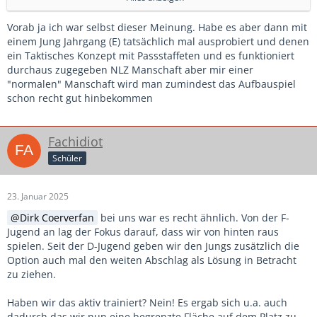
schnell Tore zu erzielen und somit individuelle
Erfolgserlebnisse zu schaffen? Zählt ein Tor aus 20 Meter
Vorab ja ich war selbst dieser Meinung. Habe es aber dann mit
Entfernung weniger als ein Tor aus 5 Metern? Werden deine
einem Jung Jahrgang (E) tatsächlich mal ausprobiert und denen
taktischen Beschränkungen in dieser Alterstufe (F- u. E-
ein Taktisches Konzept mit Passstaffeten und es funktioniert
Jugend) von den Kindern verstanden?
durchaus zugegeben NLZ Manschaft aber mir einer
Sind Kinder in diesem Alter mit dem Kurzpassspiel als
"normalen" Manschaft wird man zumindest das Aufbauspiel
taktische Varianten nicht völlig überfordert? Können Kinder
schon recht gut hinbekommen
in diesem Alter schon so präzise Pässe über 5 bis 10 Meter
immer und immer wieder spielen und das unter
Wettkampfdruck?
Fachidiot
Wenn Du solche taktischen Vorgaben in diesen Alterstufen
Schüler
machst, können sich dann die Kinder kreative Lösungen
einfallen lassen?
23. Januar 2025
Dirk Coerverfan
bei uns war es recht ähnlich. Von der F-
Ich persönlich denke, dass die Kinder in der F-, E- und D-
Jugend an lag der Fokus darauf, dass wir von hinten raus
Jugend keine taktischen Beschränkungen auferlegt
spielen. Seit der D-Jugend geben wir den Jungs zusätzlich die
bekommen sollten.
Option auch mal den weiten Abschlag als Lösung in Betracht
Frei nach dem Zitat von Konfuzius: Sage es mir und ich
zu ziehen.
vergesse es. Zeige es mir und ich werde es vielleicht
behalten. Lass es mich selbst erfinden und ich werde es
Haben wir das aktiv trainiert? Nein! Es ergab sich u.a. auch
beherrschen. Ich bin mir auch bewusst, dass ich mit meiner
dadurch das wir nun eine begrenzte Fläche auf dem Platz zu