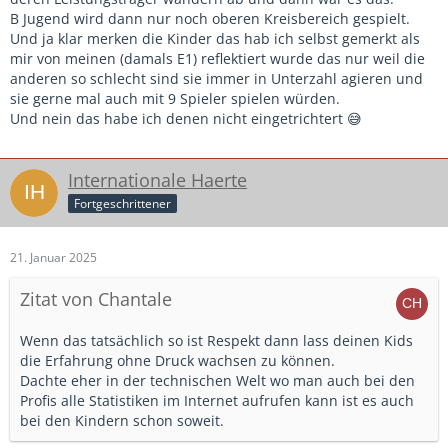
Leistungsorientierung
B Jugend wird dann nur noch oberen Kreisbereich gespielt.
- vielleicht auch mehr Training
Und ja klar merken die Kinder das hab ich selbst gemerkt als
mir von meinen (damals E1) reflektiert wurde das nur weil die
Meine Erfahrung ist, dass man im Bereich G-E-Jugend sehr
anderen so schlecht sind sie immer in Unterzahl agieren und
schnell Teams auf Ergebnisse trimmen kann. In diesen
sie gerne mal auch mit 9 Spieler spielen würden.
Altersklassen hast du extreme Unterschiede zwischen den
Und nein das habe ich denen nicht eingetrichtert 😅
Vereinen und die Ergebnisse sind deswegen oftmals
überhaupt nicht repräsentativ.
In diesen Altersklassen sollte man bei den Kids also schon
Internationale Haerte
eher das Positive sehen und sie nicht all zu sehr kritisieren,
Fortgeschrittener
weil eben die Bedingungen oftmals überhaupt nicht
vergleichbar sind.
21. Januar 2025
Je älter die Kids aber werden umso mehr sortieren sich die
Teams und Vereine normalerweise auch in den passenden
Zitat von Chantale
Leistungsstärken ein und C- bis A-Jugendliche kann man
schon auch sehr deutlich vermitteln warum ein Spiel
Wenn das tatsächlich so ist Respekt dann lass deinen Kids
verloren wurde.
die Erfahrung ohne Druck wachsen zu können.
In diesen Altersklassen sieht man schon sehr gut, welche
Dachte eher in der technischen Welt wo man auch bei den
Teams grundsätzlich besser trainieren und in welchen
Profis alle Statistiken im Internet aufrufen kann ist es auch
Teams eventuell auch mehr Disziplin und Willenskraft
bei den Kindern schon soweit.
vorhanden ist.