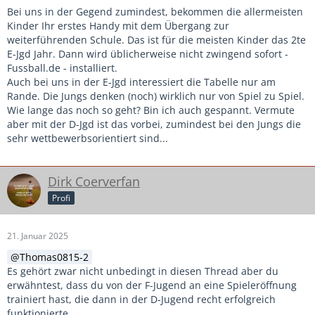
Oftmals hängt aber in diesen Altersklassen das Ergebnis
Bei uns in der Gegend zumindest, bekommen die allermeisten
von der Leistung des Trainers ab.
Kinder Ihr erstes Handy mit dem Übergang zur
weiterführenden Schule. Das ist für die meisten Kinder das 2te
E-Jgd Jahr. Dann wird üblicherweise nicht zwingend sofort -
Fussball.de - installiert.
Auch bei uns in der E-Jgd interessiert die Tabelle nur am
Rande. Die Jungs denken (noch) wirklich nur von Spiel zu Spiel.
Wie lange das noch so geht? Bin ich auch gespannt. Vermute
aber mit der D-Jgd ist das vorbei, zumindest bei den Jungs die
sehr wettbewerbsorientiert sind...
Dirk Coerverfan
Profi
21. Januar 2025
Thomas0815-2
Es gehört zwar nicht unbedingt in diesen Thread aber du
erwähntest, dass du von der F-Jugend an eine Spieleröffnung
trainiert hast, die dann in der D-Jugend recht erfolgreich
funktionierte.