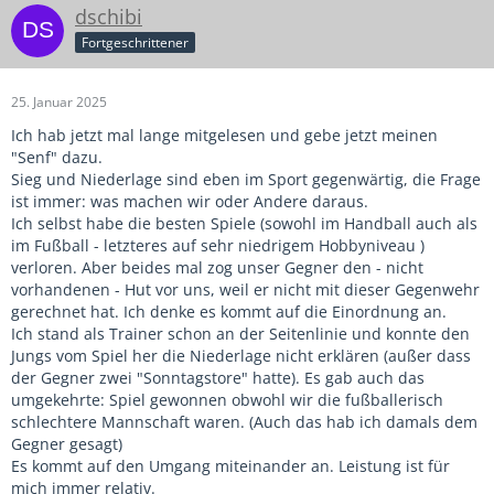
Ist es nicht das, was die Kinder lieben und was ihnen
dschibi
Selbstvertrauen gibt?
Fortgeschrittener
Ich beherrsche meinen Körper, ich beherrsche den Ball und
mir gelingt schon mal ein "raumüberwindendes Dribbling"
und ein "gegnerüberwindendes Dribbling".
25. Januar 2025
Ich glaube, bzw. bin davon überzeugt, dass die Kinder dann
selten in diesen beiden Alterstufen Spiele gewinnen
Ich hab jetzt mal lange mitgelesen und gebe jetzt meinen
werden. Erst ab alter Jahrgang E- bzw. ab der D-Jugend
"Senf" dazu.
kommt dann die langfristig und altersgerechte Ausbildung
Sieg und Niederlage sind eben im Sport gegenwärtig, die Frage
der Kinder so zum Tragen, dass sie auch Spiele dominieren
ist immer: was machen wir oder Andere daraus.
können. Das habe habe ich schon einmal ausprobiert und
Ich selbst habe die besten Spiele (sowohl im Handball auch als
werde es jetzt noch einmal so versuchen.
im Fußball - letzteres auf sehr niedrigem Hobbyniveau )
Achtung ich habe jetzt von F- und E-Jugend geschrieben.
verloren. Aber beides mal zog unser Gegner den - nicht
vorhandenen - Hut vor uns, weil er nicht mit dieser Gegenwehr
gerechnet hat. Ich denke es kommt auf die Einordnung an.
Ich stand als Trainer schon an der Seitenlinie und konnte den
Jungs vom Spiel her die Niederlage nicht erklären (außer dass
der Gegner zwei "Sonntagstore" hatte). Es gab auch das
umgekehrte: Spiel gewonnen obwohl wir die fußballerisch
schlechtere Mannschaft waren. (Auch das hab ich damals dem
Gegner gesagt)
Es kommt auf den Umgang miteinander an. Leistung ist für
mich immer relativ.