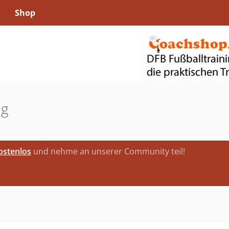
Shop
ng
kostenlos
und nehme an unserer Community teil!