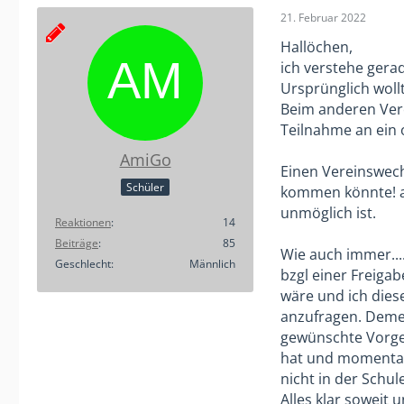
21. Februar 2022
Hallöchen,
ich verstehe gera
Ursprünglich woll
Beim anderen Vere
Teilnahme an ein o
AmiGo
Einen Vereinswech
Schüler
kommen könnte! ab
unmöglich ist.
Reaktionen
14
Beiträge
85
Wie auch immer...
Geschlecht
Männlich
bzgl einer Freigab
wäre und ich dies
anzufragen. Demen
gewünschte Vorgeh
hat und momentan 
nicht in der Schul
Alles klar soweit 