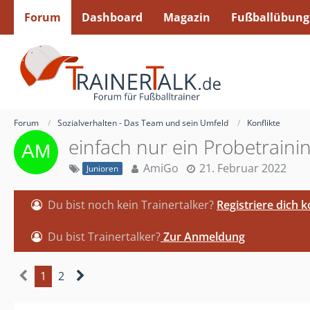
Forum
Dashboard
Magazin
Fußballübung
Forum
Sozialverhalten - Das Team und sein Umfeld
Konflikte
einfach nur ein Probetraini
AmiGo
21. Februar 2022
Junioren
Du bist noch kein Trainertalker?
Registriere dich 
Du bist Trainertalker?
Zur Anmeldung
1
2