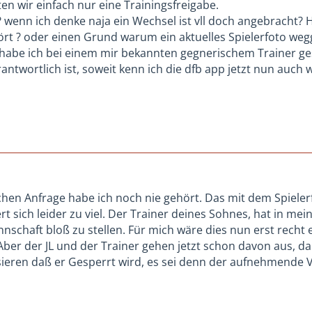
en wir einfach nur eine Trainingsfreigabe.
 wenn ich denke naja ein Wechsel ist vll doch angebracht? Ha
ört ? oder einen Grund warum ein aktuelles Spielerfoto w
 habe ich bei einem mir bekannten gegnerischem Trainer gese
ntwortlich ist, soweit kenn ich die dfb app jetzt nun auch w
lichen Anfrage habe ich noch nie gehört. Das mit dem Spiele
t sich leider zu viel. Der Trainer deines Sohnes, hat in me
schaft bloß zu stellen. Für mich wäre dies nun erst recht 
Aber der JL und der Trainer gehen jetzt schon davon aus, d
eren daß er Gesperrt wird, es sei denn der aufnehmende 