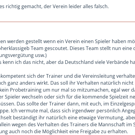
es richtig gemacht, der Verein leider alles falsch.
gen werden gestellt wenn ein Verein einen Spieler haben möc
herklassigeb Team gescoutet. Dieses Team stellt nun eine o
dungsvergütung usw.)
s kenn ich das nicht, aber da Deutschland viele Verbände ha
kompetent sich der Trainer und die Vereinsleitung verhal
ch ganz anders wirkt. Das soll ihr Verhalten natürlich nicht
 kein Probetraining um nur mal so mitzumachen, egal wer da 
der Spieler wechseln oder sich für die kommende Spielzeit
ssen. Das sollte der Trainer dann, mit euch, im Einzelgesp
pe. Ich vermute mal, dass sich irgendwer persönlich Angegr
chselt beständigt ihr natürlich eine etwaige Vermutung, abe
allein wegen des Verhalten des Trainers die Mannschaft im S
ung auch noch die Möglichkeit eine Freigabe zu erhalten.