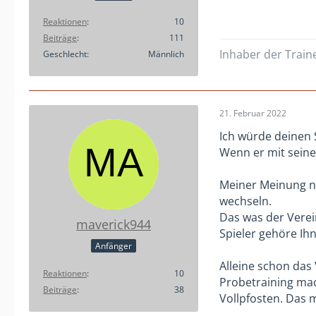
Reaktionen
10
Beiträge
111
Inhaber der Train
Geschlecht
Männlich
21. Februar 2022
Ich würde deinen 
Wenn er mit seinem
Meiner Meinung nac
wechseln.
Das was der Verei
maverick944
Spieler gehöre Ihn
Anfänger
Alleine schon das
Reaktionen
10
Probetraining mach
Beiträge
38
Vollpfosten. Das m