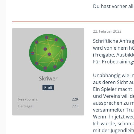
Du hast vorher all
22. Februar 2022
Schriftliche Anfra
wird von einem hö
(Freigabe, Ausbil
Für Probetraining
Unabhängig wie in
Skriwer
aus deren Sicht au
Profi
Ein Spieler macht
und Vereins will 
Reaktionen
229
aussprechen zu mü
Beiträge
771
versammelter Trup
Wenn ihr jetzt we
Ich würde, schon 
mit der Jugendleit