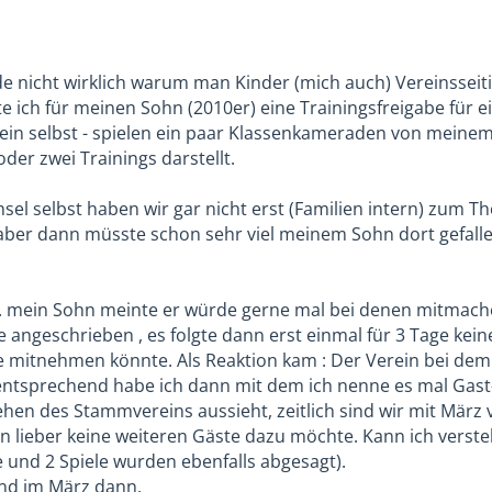
de nicht wirklich warum man Kinder (mich auch) Vereinsseit
te ich für meinen Sohn (2010er) eine Trainingsfreigabe für 
in selbst - spielen ein paar Klassenkameraden von meinem 
der zwei Trainings darstellt.
sel selbst haben wir gar nicht erst (Familien intern) zum T
er dann müsste schon sehr viel meinem Sohn dort gefallen
. mein Sohn meinte er würde gerne mal bei denen mitmachen
e angeschrieben , es folgte dann erst einmal für 3 Tage kei
e mitnehmen könnte. Als Reaktion kam : Der Verein bei dem e
tsprechend habe ich dann mit dem ich nenne es mal Gast-Tr
en des Stammvereins aussieht, zeitlich sind wir mit März v
lieber keine weiteren Gäste dazu möchte. Kann ich verste
e und 2 Spiele wurden ebenfalls abgesagt).
und im März dann.