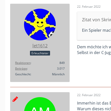
22. Februar 2022
Zitat von Skri
Ein Spieler mac
let1612
Dem möchte ich w
Selbst in der C-J
Erleuchteter
Reaktionen
849
Beiträge
3.017
Geschlecht
Männlich
22. Februar 2022
Immerhin ist das 
Warum dieses nicht