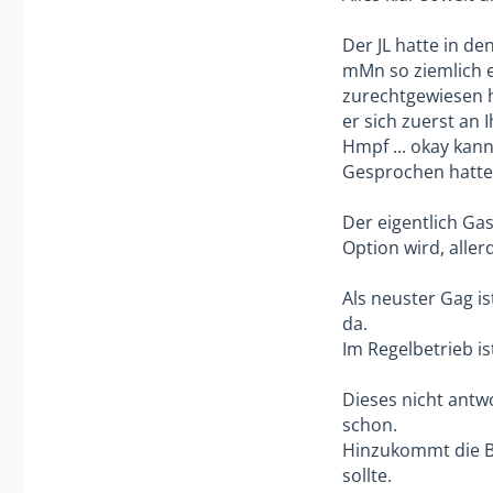
Der JL hatte in d
mMn so ziemlich e
zurechtgewiesen h
er sich zuerst an
Hmpf ... okay kan
Gesprochen hatte 
Der eigentlich Ga
Option wird, alle
Als neuster Gag is
da.
Im Regelbetrieb is
Dieses nicht antwo
schon.
Hinzukommt die B
sollte.