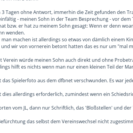
en 3 Tagen ohne Antwort, immerhin die Zeit gefunden den T
infältig - meinen Sohn in der Team Besprechung - vor dem
at bzw. er hat zu meinem Sohn gesagt: Wenn er denn woan
 Ihn wenden.
n man machen ist allerdings so etwas von dämlich einem Ki
und wir von vornerein betont hatten das es nur um "mal m
st Verein würde meinen Sohn auch direkt und ohne Probetr
rdings hilft es nichts wenn man nur einen kleinen Teil der 
t das Spielerfoto aus dem dfbnet verschwunden. Es war jeden
t dies allerdings erforderlich, zumindest wenn ein Schiedsri
rten vom JL, dann nur Schriftlich, das 'Bloßstellen' und de
efürchtung das selbst dem Vereinswechsel nicht zugesti