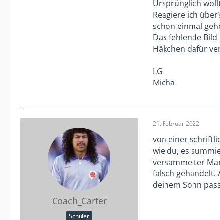
Ursprünglich wollt
Reagiere ich über?
schon einmal geh
Das fehlende Bild
Häkchen dafür vera
LG
Micha
21. Februar 2022
von einer schrift
wie du, es summier
versammelter Mann
falsch gehandelt. 
deinem Sohn passi
Coach_Carter
Schüler