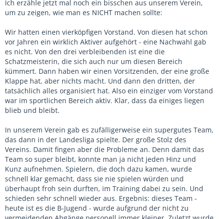
Ich erzähle jetzt mal noch ein bisschen aus unserem Verein,
um zu zeigen, wie man es NICHT machen sollte:
Wir hatten einen vierköpfigen Vorstand. Von diesen hat schon
vor Jahren ein wirklich Aktiver aufgehört - eine Nachwahl gab
es nicht. Von den drei verbleibenden ist eine die
Schatzmeisterin, die sich auch nur um diesen Bereich
kümmert. Dann haben wir einen Vorsitzenden, der eine große
Klappe hat, aber nichts macht. Und dann den dritten, der
tatsächlich alles organisiert hat. Also ein einziger vom Vorstand
war im sportlichen Bereich aktiv. Klar, dass da einiges liegen
blieb und bleibt.
In unserem Verein gab es zufälligerweise ein supergutes Team,
das dann in der Landesliga spielte. Der große Stolz des
Vereins. Damit fingen aber die Probleme an. Denn damit das
Team so super bleibt, konnte man ja nicht jeden Hinz und
Kunz aufnehmen. Spielern, die doch dazu kamen, wurde
schnell klar gemacht, dass sie nie spielen würden und
überhaupt froh sein durften, im Training dabei zu sein. Und
schieden sehr schnell wieder aus. Ergebnis: dieses Team -
heute ist es die B-Jugend - wurde aufgrund der nicht zu
vermeidenden Abgänge personell immer kleiner. Zuletzt wurde