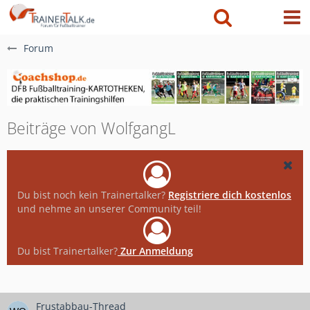
Forum
Beiträge von WolfgangL
Du bist noch kein Trainertalker?
Registriere dich kostenlos
und nehme an unserer Community teil!
Du bist Trainertalker?
Zur Anmeldung
Frustabbau-Thread