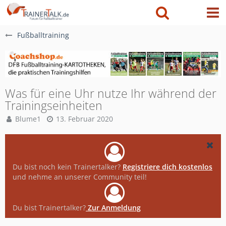
Fußballtraining
Was für eine Uhr nutze Ihr während der
Trainingseinheiten
Blume1
13. Februar 2020
Du bist noch kein Trainertalker?
Registriere dich kostenlos
und nehme an unserer Community teil!
Du bist Trainertalker?
Zur Anmeldung