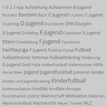
1
6
2
Aufstellung
Aufwärmen
B-Jugend
3
App
Bambini
C-Jugend
C Jugend
B-Lizenz
Buch
C-Lizenz
D-Jugend
DFB
Disziplin
Coaching
D-Junioren
E-Jugend
D Jugend
E Jugend
Dribbling
E-Junioren
f-jugend
Eltern
Entwicklung
F-Junioren
FairPlayLiga
Fußball
F Jugend
Funino
Futsal
Fußballtrainer Seminar
Fußballtraining
Förderung
G-Jugend
Hilfe
Geld
Halle
Hallenfussball
Hallenturnier
Jugend
Jugendfussball
Junioren
kinder
Horst Wein
Kinderfußball
Kinder-und Jugendtraining
Konflikt
Kommunikation
Konflikte
Konzept
Lizenz
Mannschaft
Motivation
Koordination
Mädchen
Nachwuchs
NLZ
Mädchenfußball
Neuer Trainer