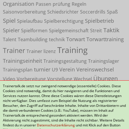
Organisation
Passen
prüfung
Regeln
Saisonvorbereitung
Schiedsrichter
Soccerdrills
Spaß
Spiel
Spielbetrieb
Spielaufbau
Spielberechtigung
Taktik
Spieler
Spielformen
Spielgemeinschaft
Streit
Torwart
Torwarttraining
Talent
Teambuilding
technik
Training
Trainer
Trainer lizenz
Trainingseinheit
Trainingsgestaltung
Trainingslager
turnier
Verein
Vereinswechsel
Trainingsplan
U9
Übungen
Video
Vorbereitung
Vorstellung
Wechsel
Trainertalk.de setzt nur zwingend notwendige (essentielle) Cookies. Diese
Cookies sind notwendig, damit du hier navigieren und die Funktionen und
Services nutzen kannst. Ohne diese Cookies wären diese Dienstleistungen
nicht verfügbar. Dies umfasst zum Beispiel die Nutzung als registrierter
Besucher, den Zugriff auf beschränkte Inhalte. Inhalte von Drittanbietern und
die damit verbundenen Cookies (z.B.: YouTube), müssen im Inhalt auf
Datenschutzerklärung
Kontakt
Impressum
Trainertalk.de entsprechend gesondert aktiviert werden. Wird der
Aktivierung nicht zugestimmt, sind die Inhalte nicht sichtbar. Weitere Details
Nutzungsbedingungen
Häufig gestellte Fragen
findest du in unserer
Datenschutzerklärung
und mit Klick auf den Button