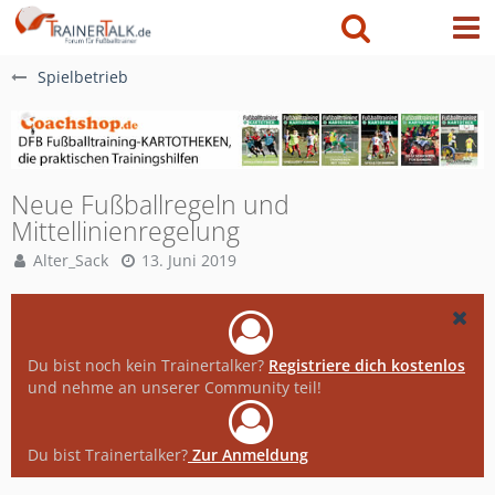
Spielbetrieb
Neue Fußballregeln und
Mittellinienregelung
Alter_Sack
13. Juni 2019
Du bist noch kein Trainertalker?
Registriere dich kostenlos
und nehme an unserer Community teil!
Du bist Trainertalker?
Zur Anmeldung