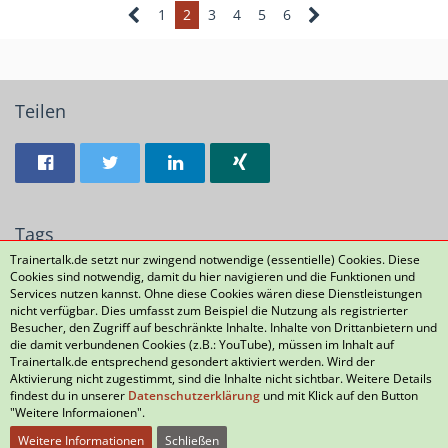
1
2
3
4
5
6
Teilen
Tags
Trainertalk.de setzt nur zwingend notwendige (essentielle) Cookies. Diese
Cookies sind notwendig, damit du hier navigieren und die Funktionen und
21
Services nutzen kannst. Ohne diese Cookies wären diese Dienstleistungen
nicht verfügbar. Dies umfasst zum Beispiel die Nutzung als registrierter
Besucher, den Zugriff auf beschränkte Inhalte. Inhalte von Drittanbietern und
die damit verbundenen Cookies (z.B.: YouTube), müssen im Inhalt auf
Datenschutzerklärung
Kontakt
Impressum
Trainertalk.de entsprechend gesondert aktiviert werden. Wird der
Aktivierung nicht zugestimmt, sind die Inhalte nicht sichtbar. Weitere Details
Nutzungsbedingungen
Häufig gestellte Fragen
findest du in unserer
Datenschutzerklärung
und mit Klick auf den Button
"Weitere Informaionen".
Weitere Informationen
Schließen