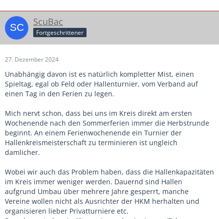
immer welche im Urlaub. Zumindest in der F bis C Jugend.
Oder ist es an dem anderen Ort so schrecklich, dass du
ScuBac
gerne einen ganzen Tag in Auto und Halle verbringst?
Fortgeschrittener
27. Dezember 2024
Unabhängig davon ist es natürlich kompletter Mist, einen
Spieltag, egal ob Feld oder Hallenturnier, vom Verband auf
einen Tag in den Ferien zu legen.
Mich nervt schon, dass bei uns im Kreis direkt am ersten
Wochenende nach den Sommerferien immer die Herbstrunde
beginnt. An einem Ferienwochenende ein Turnier der
Hallenkreismeisterschaft zu terminieren ist ungleich
damlicher.
Wobei wir auch das Problem haben, dass die Hallenkapazitäten
im Kreis immer weniger werden. Dauernd sind Hallen
aufgrund Umbau über mehrere Jahre gesperrt, manche
Vereine wollen nicht als Ausrichter der HKM herhalten und
organisieren lieber Privatturniere etc.