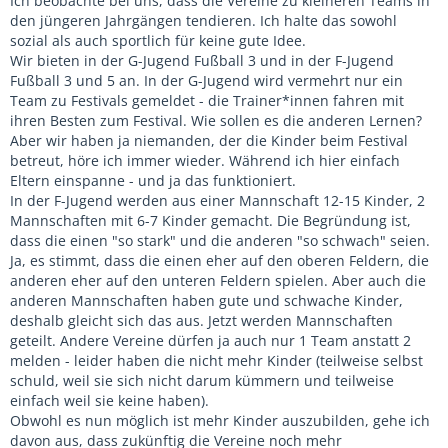
Ich beobachte bei uns, dass die Vereine zu kleineren Teams in
Vorrundenturnier (da macht man das 3-5fache an Umsatz).
den jüngeren Jahrgängen tendieren. Ich halte das sowohl
Ich persönlich würde auch keine E-Jugend
sozial als auch sportlich für keine gute Idee.
Hallenkreismeisterschaft anbieten. Im Freien geht man
Wir bieten in der G-Jugend Fußball 3 und in der F-Jugend
Richtung Festivals, da finde ich eine Hallenmeisterschaft als
Fußball 3 und 5 an. In der G-Jugend wird vermehrt nur ein
den falschen Weg - Angebote an E-Jugend (F und G-Jugend)
Team zu Festivals gemeldet - die Trainer*innen fahren mit
Turnieren gibt es sehr viele. Und muss ein Verband dort
ihren Besten zum Festival. Wie sollen es die anderen Lernen?
etwas anbieten, wo es viele Möglichkeiten gibt oder eher
Aber wir haben ja niemanden, der die Kinder beim Festival
dort wo es wenig gibt (U19/U17)?
betreut, höre ich immer wieder. Während ich hier einfach
Eltern einspanne - und ja das funktioniert.
In der F-Jugend werden aus einer Mannschaft 12-15 Kinder, 2
Mannschaften mit 6-7 Kinder gemacht. Die Begründung ist,
dass die einen "so stark" und die anderen "so schwach" seien.
Ja, es stimmt, dass die einen eher auf den oberen Feldern, die
anderen eher auf den unteren Feldern spielen. Aber auch die
anderen Mannschaften haben gute und schwache Kinder,
deshalb gleicht sich das aus. Jetzt werden Mannschaften
geteilt. Andere Vereine dürfen ja auch nur 1 Team anstatt 2
melden - leider haben die nicht mehr Kinder (teilweise selbst
schuld, weil sie sich nicht darum kümmern und teilweise
einfach weil sie keine haben).
Obwohl es nun möglich ist mehr Kinder auszubilden, gehe ich
davon aus, dass zukünftig die Vereine noch mehr