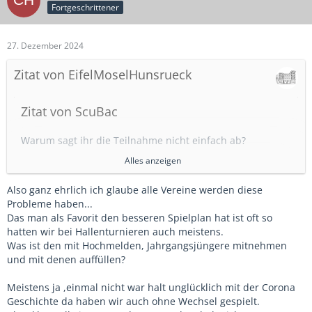
Fortgeschrittener
27. Dezember 2024
Zitat von EifelMoselHunsrueck
Zitat von ScuBac
Warum sagt ihr die Teilnahme nicht einfach ab?
Alles anzeigen
Weil wir letztes Jahr schon nicht teilnehmen konnten
(Grippewelle) und die Kiddies die da sind sich wirklich drauf
Also ganz ehrlich ich glaube alle Vereine werden diese
freuen.
Probleme haben...
Und weil die nichts dafür können das beim Kreis nicht von
Das man als Favorit den besseren Spielplan hat ist oft so
der Wand zur Tapete gedacht wird.
hatten wir bei Hallenturnieren auch meistens.
Was ist den mit Hochmelden, Jahrgangsjüngere mitnehmen
und mit denen auffüllen?
Zitat von Chantale
Meistens ja ,einmal nicht war halt unglücklich mit der Corona
Geschichte da haben wir auch ohne Wechsel gespielt.
Naja 4×10 Minuten kann eigentlich jeder spielen