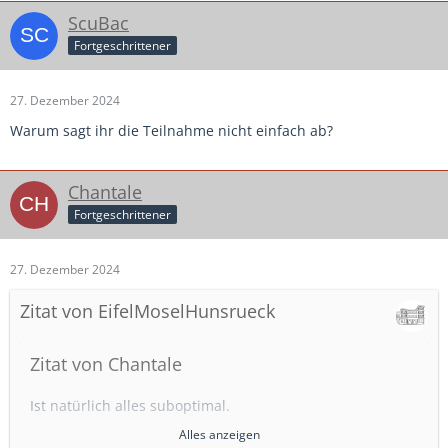
ScuBac
Fortgeschrittener
27. Dezember 2024
Warum sagt ihr die Teilnahme nicht einfach ab?
Chantale
Fortgeschrittener
27. Dezember 2024
Zitat von EifelMoselHunsrueck
Zitat von Chantale
Ist natürlich alles suboptimal.
Hier (FVM) ist das allerdings normal wir spielen teilweise
Alles anzeigen
schon in der ersten Januar Woche Liga Betrieb.