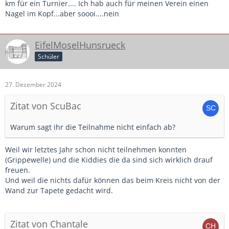
Ich habe jetzt, mit Ach und Krach, 7 Zusagen von Spielern.
km für ein Turnier.... Ich hab auch für meinen Verein einen
Von meinen 5 technisch stärksten Spielern ist nur einer
Nagel im Kopf...aber soooi....nein
dabei, dazu fehlt mir mein TW.
Mein Co weilt in Österreich im Urlaub.
Ich selber werde meinen Urlaub unterbrechen, morgens
EifelMoselHunsrueck
350km zum Turnier fahren und nachmittags 350km zurück.
Schüler
So bescheuert muss man sein ein JUGEND-Turner in die
Schulferien zu legen.
27. Dezember 2024
Alle um uns herum spielen am 11.01.
Zitat von ScuBac
Warum sagt ihr die Teilnahme nicht einfach ab?
Weil wir letztes Jahr schon nicht teilnehmen konnten
(Grippewelle) und die Kiddies die da sind sich wirklich drauf
freuen.
Und weil die nichts dafür können das beim Kreis nicht von der
Wand zur Tapete gedacht wird.
Zitat von Chantale