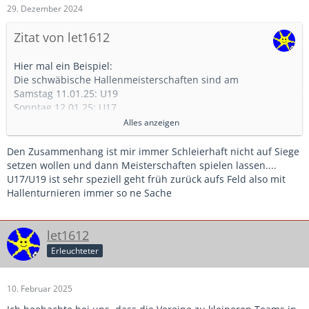
29. Dezember 2024
Zitat von let1612
Hier mal ein Beispiel:
Die schwäbische Hallenmeisterschaften sind am
Samstag 11.01.25: U19
Sonntag 12.01.25: U17
Samstag 18.01.25: U15
Alles anzeigen
Sonntag 19.01.25: U13
(
Quelle
).
Den Zusammenhang ist mir immer Schleierhaft nicht auf Siege
Danach geht es mit den Bayerischen Meisterschaften
setzen wollen und dann Meisterschaften spielen lassen....
weiter. D.h. bis dahin müssen die Vorrunden, Kreis- und
U17/U19 ist sehr speziell geht früh zurück aufs Feld also mit
Bezirksmeisterschaften gespielt werden. D.h. in unserem
Hallenturnieren immer so ne Sache
Kreis, dass seit 30.11./01.12. an jedem Wochenende
Turniere statt fanden. Nehmen wir dann noch dazu, dass
die Hallen vom Landkreis auch begrenzt sind und andere
let1612
Sportarten auch Hallenzeiten benötigen, dann wird der
Erleuchteter
Zeitplan sehr eng. Und auch die Argumente von
ScuBac
sind die Realität: viele Vereine wollen keine
Hallenkreismeisterschaft durchführen, die machen lieber
10. Februar 2025
ein G oder F-Jugend Turnier anstatt ein U19 oder U17