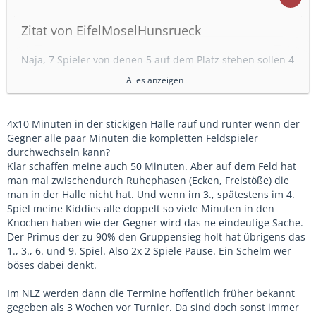
Zitat von EifelMoselHunsrueck
Naja, 7 Spieler von denen 5 auf dem Platz stehen sollen 4
Spiele zu je 10 Minuten machen.
Alles anzeigen
Wenn da jetzt zB wegen Krankheit noch einer kurzfristig
ausfällt und sich in der Halle einer verletzt (beides nicht
unwahrscheinlich) müssten die restlichen 5 komplett
4x10 Minuten in der stickigen Halle rauf und runter wenn der
durchpowern. Ohne Möglichkeit mal wirklich zu
Gegner alle paar Minuten die kompletten Feldspieler
verschnaufen. Wir haben das 2., 4., 6. und 8. Spiel.
durchwechseln kann?
Und das gegen die 3 besten Jugendvereine der Region
Klar schaffen meine auch 50 Minuten. Aber auf dem Feld hat
die garantiert den 12er Kader komplett gefüllt
man mal zwischendurch Ruhephasen (Ecken, Freistöße) die
bekommen.
man in der Halle nicht hat. Und wenn im 3., spätestens im 4.
Das sollte eigentlich ein Highlight für die Kiddies und
Spiel meine Kiddies alle doppelt so viele Minuten in den
Trainer werden. Jetzt ist die (technisch bessere) Hälfte
Knochen haben wie der Gegner wird das ne eindeutige Sache.
der Spieler nicht dabei, ein Trainer fehlt, der andere sitzt
Der Primus der zu 90% den Gruppensieg holt hat übrigens das
6-7 Stunden im Auto.
1., 3., 6. und 9. Spiel. Also 2x 2 Spiele Pause. Ein Schelm wer
Offizielle DFB/Verbands Jugend-Turniere und Spiele
böses dabei denkt.
haben absolut nichts in den Schulferien zu suchen.
Im NLZ werden dann die Termine hoffentlich früher bekannt
Naja 4×10 Minuten kann eigentlich jeder spielen 2./4./6./8.
gegeben als 3 Wochen vor Turnier. Da sind doch sonst immer