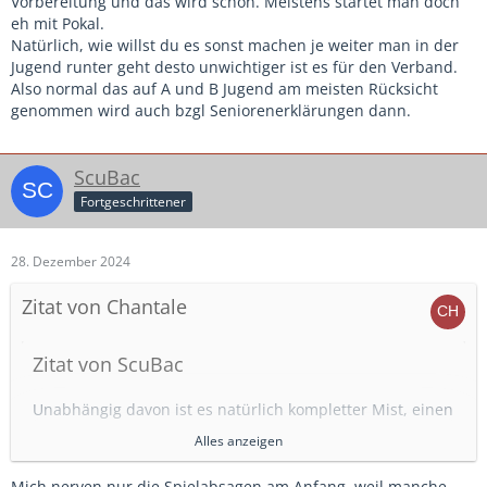
Vorbereitung und das wird schon. Meistens startet man doch
ungleich damlicher.
eh mit Pokal.
Natürlich, wie willst du es sonst machen je weiter man in der
Wobei wir auch das Problem haben, dass die
Jugend runter geht desto unwichtiger ist es für den Verband.
Hallenkapazitäten im Kreis immer weniger werden. Dauernd
Also normal das auf A und B Jugend am meisten Rücksicht
sind Hallen aufgrund Umbau über mehrere Jahre gesperrt,
genommen wird auch bzgl Seniorenerklärungen dann.
manche Vereine wollen nicht als Ausrichter der HKM
herhalten und organisieren lieber Privatturniere etc.
Dazu kommt, dass in älteren Jugenden im Januar/Februar
ScuBac
schon Bezirksmeisterschaften anstehen, damit die
Fortgeschrittener
Verbandsmeister Ende Februar ausgespielt werden können.
Da gibt es dann schon den einen oder anderen Engpass
und eine E-Jugend leidet dann darunter
28. Dezember 2024
Zitat von Chantale
Zitat von ScuBac
Unabhängig davon ist es natürlich kompletter Mist, einen
Spieltag, egal ob Feld oder Hallenturnier, vom Verband
Alles anzeigen
auf einen Tag in den Ferien zu legen.
Mich nerven nur die Spielabsagen am Anfang, weil manche