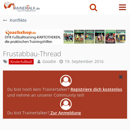
Konflikte
Frustabbau-Thread
Goodie
19. September 2016
Kinderfußball
Du bist noch kein Trainertalker?
Registriere dich kostenlos
und nehme an unserer Community teil!
Du bist Trainertalker?
Zur Anmeldung