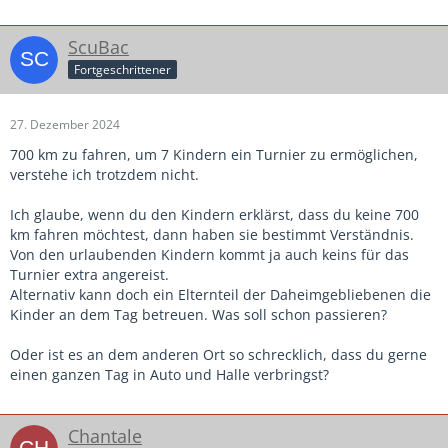
nur einer dabei, dazu fehlt mir mein TW.
Mein Co weilt in Österreich im Urlaub.
ScuBac
Ich selber werde meinen Urlaub unterbrechen, morgens
Fortgeschrittener
350km zum Turnier fahren und nachmittags 350km
zurück.
27. Dezember 2024
So bescheuert muss man sein ein JUGEND-Turner in die
700 km zu fahren, um 7 Kindern ein Turnier zu ermöglichen,
Schulferien zu legen.
verstehe ich trotzdem nicht.
Alle um uns herum spielen am 11.01.
Ich glaube, wenn du den Kindern erklärst, dass du keine 700
km fahren möchtest, dann haben sie bestimmt Verständnis.
Von den urlaubenden Kindern kommt ja auch keins für das
Turnier extra angereist.
Alternativ kann doch ein Elternteil der Daheimgebliebenen die
Kinder an dem Tag betreuen. Was soll schon passieren?
Oder ist es an dem anderen Ort so schrecklich, dass du gerne
einen ganzen Tag in Auto und Halle verbringst?
Chantale