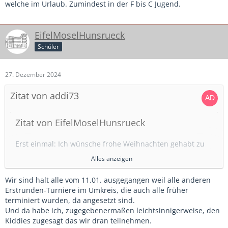
Spiel hat man ja jedes mal 1 Spiel zum verschnaufen.
welche im Urlaub. Zumindest in der F bis C Jugend.
Bei uns wird Quali in den Sommerferien gespielt selbst wir
als NLZ haben Schwierigkeiten unseren 18er Kader zu füllen
EifelMoselHunsrueck
Schüler
27. Dezember 2024
Zitat von addi73
Zitat von EifelMoselHunsrueck
Erst einmal: Ich wünsche frohe Weihnachten gehabt zu
haben
Alles anzeigen
Mein Frust: Die Hallenkreismeisterschaft.
Wir sind halt alle vom 11.01. ausgegangen weil alle anderen
Die erste Runde wurde am 16.12.24 terminiert, auf den
Alles anzeigen
Erstrunden-Turniere im Umkreis, die auch alle früher
04.01.25. Mitten in den Ferien, die gehen in RLP bis
terminiert wurden, da angesetzt sind.
einschließlich 08.01.
Also ..erstmal Daumen hoch für dein Engagement....aber
Und da habe ich, zugegebenermaßen leichtsinnigerweise, den
Ich habe jetzt, mit Ach und Krach, 7 Zusagen von
700 km für ein Turnier.... Ich hab auch für meinen Verein
Kiddies zugesagt das wir dran teilnehmen.
Spielern. Von meinen 5 technisch stärksten Spielern ist
einen Nagel im Kopf...aber soooi....nein