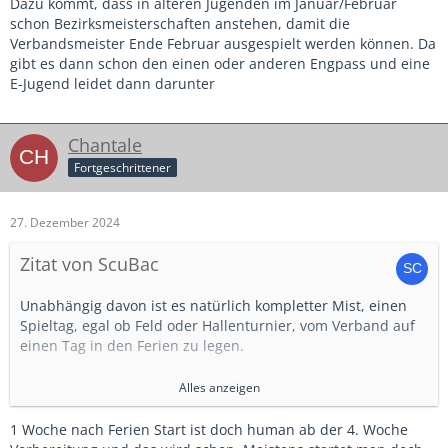
Dazu kommt, dass in älteren Jugenden im Januar/Februar
schon Bezirksmeisterschaften anstehen, damit die
Verbandsmeister Ende Februar ausgespielt werden können. Da
gibt es dann schon den einen oder anderen Engpass und eine
E-Jugend leidet dann darunter
Chantale
Fortgeschrittener
27. Dezember 2024
Zitat von ScuBac
Unabhängig davon ist es natürlich kompletter Mist, einen
Spieltag, egal ob Feld oder Hallenturnier, vom Verband auf
einen Tag in den Ferien zu legen.
Mich nervt schon, dass bei uns im Kreis direkt am ersten
Alles anzeigen
Wochenende nach den Sommerferien immer die
Herbstrunde beginnt. An einem Ferienwochenende ein
1 Woche nach Ferien Start ist doch human ab der 4. Woche
Turnier der Hallenkreismeisterschaft zu terminieren ist