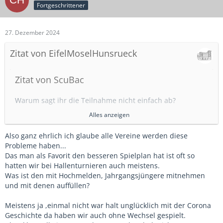
Fortgeschrittener
27. Dezember 2024
Zitat von EifelMoselHunsrueck
Zitat von ScuBac
Warum sagt ihr die Teilnahme nicht einfach ab?
Alles anzeigen
Weil wir letztes Jahr schon nicht teilnehmen konnten
(Grippewelle) und die Kiddies die da sind sich wirklich drauf
Also ganz ehrlich ich glaube alle Vereine werden diese
freuen.
Probleme haben...
Und weil die nichts dafür können das beim Kreis nicht von
Das man als Favorit den besseren Spielplan hat ist oft so
der Wand zur Tapete gedacht wird.
hatten wir bei Hallenturnieren auch meistens.
Was ist den mit Hochmelden, Jahrgangsjüngere mitnehmen
und mit denen auffüllen?
Zitat von Chantale
Meistens ja ,einmal nicht war halt unglücklich mit der Corona
Geschichte da haben wir auch ohne Wechsel gespielt.
Naja 4×10 Minuten kann eigentlich jeder spielen