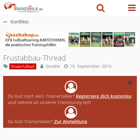
Konflikte
Frustabbau-Thread
Goodie
19. September 2016
Kinderfußball
Du bist noch kein Trainertalker?
Registriere dich kostenlos
und nehme an unserer Community teil!
Du bist Trainertalker?
Zur Anmeldung