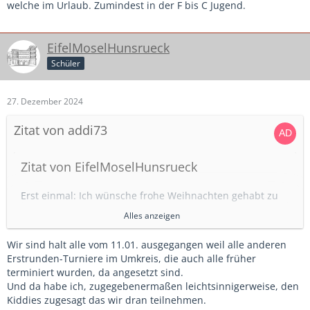
Spiel hat man ja jedes mal 1 Spiel zum verschnaufen.
welche im Urlaub. Zumindest in der F bis C Jugend.
Bei uns wird Quali in den Sommerferien gespielt selbst wir
als NLZ haben Schwierigkeiten unseren 18er Kader zu füllen
EifelMoselHunsrueck
Schüler
27. Dezember 2024
Zitat von addi73
Zitat von EifelMoselHunsrueck
Erst einmal: Ich wünsche frohe Weihnachten gehabt zu
haben
Alles anzeigen
Mein Frust: Die Hallenkreismeisterschaft.
Wir sind halt alle vom 11.01. ausgegangen weil alle anderen
Die erste Runde wurde am 16.12.24 terminiert, auf den
Alles anzeigen
Erstrunden-Turniere im Umkreis, die auch alle früher
04.01.25. Mitten in den Ferien, die gehen in RLP bis
terminiert wurden, da angesetzt sind.
einschließlich 08.01.
Also ..erstmal Daumen hoch für dein Engagement....aber
Und da habe ich, zugegebenermaßen leichtsinnigerweise, den
Ich habe jetzt, mit Ach und Krach, 7 Zusagen von
700 km für ein Turnier.... Ich hab auch für meinen Verein
Kiddies zugesagt das wir dran teilnehmen.
Spielern. Von meinen 5 technisch stärksten Spielern ist
einen Nagel im Kopf...aber soooi....nein