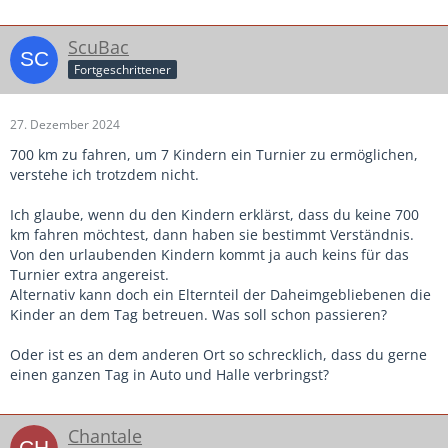
nur einer dabei, dazu fehlt mir mein TW.
Mein Co weilt in Österreich im Urlaub.
ScuBac
Ich selber werde meinen Urlaub unterbrechen, morgens
Fortgeschrittener
350km zum Turnier fahren und nachmittags 350km
zurück.
27. Dezember 2024
So bescheuert muss man sein ein JUGEND-Turner in die
700 km zu fahren, um 7 Kindern ein Turnier zu ermöglichen,
Schulferien zu legen.
verstehe ich trotzdem nicht.
Alle um uns herum spielen am 11.01.
Ich glaube, wenn du den Kindern erklärst, dass du keine 700
km fahren möchtest, dann haben sie bestimmt Verständnis.
Von den urlaubenden Kindern kommt ja auch keins für das
Turnier extra angereist.
Alternativ kann doch ein Elternteil der Daheimgebliebenen die
Kinder an dem Tag betreuen. Was soll schon passieren?
Oder ist es an dem anderen Ort so schrecklich, dass du gerne
einen ganzen Tag in Auto und Halle verbringst?
Chantale