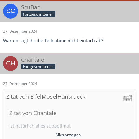
ScuBac
Fortgeschrittener
27. Dezember 2024
Warum sagt ihr die Teilnahme nicht einfach ab?
Chantale
Fortgeschrittener
27. Dezember 2024
Zitat von EifelMoselHunsrueck
Zitat von Chantale
Ist natürlich alles suboptimal.
Hier (FVM) ist das allerdings normal wir spielen teilweise
Alles anzeigen
schon in der ersten Januar Woche Liga Betrieb.