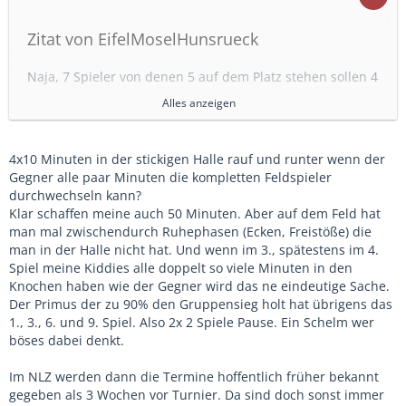
Zitat von EifelMoselHunsrueck
Naja, 7 Spieler von denen 5 auf dem Platz stehen sollen 4
Spiele zu je 10 Minuten machen.
Alles anzeigen
Wenn da jetzt zB wegen Krankheit noch einer kurzfristig
ausfällt und sich in der Halle einer verletzt (beides nicht
unwahrscheinlich) müssten die restlichen 5 komplett
4x10 Minuten in der stickigen Halle rauf und runter wenn der
durchpowern. Ohne Möglichkeit mal wirklich zu
Gegner alle paar Minuten die kompletten Feldspieler
verschnaufen. Wir haben das 2., 4., 6. und 8. Spiel.
durchwechseln kann?
Und das gegen die 3 besten Jugendvereine der Region
Klar schaffen meine auch 50 Minuten. Aber auf dem Feld hat
die garantiert den 12er Kader komplett gefüllt
man mal zwischendurch Ruhephasen (Ecken, Freistöße) die
bekommen.
man in der Halle nicht hat. Und wenn im 3., spätestens im 4.
Das sollte eigentlich ein Highlight für die Kiddies und
Spiel meine Kiddies alle doppelt so viele Minuten in den
Trainer werden. Jetzt ist die (technisch bessere) Hälfte
Knochen haben wie der Gegner wird das ne eindeutige Sache.
der Spieler nicht dabei, ein Trainer fehlt, der andere sitzt
Der Primus der zu 90% den Gruppensieg holt hat übrigens das
6-7 Stunden im Auto.
1., 3., 6. und 9. Spiel. Also 2x 2 Spiele Pause. Ein Schelm wer
Offizielle DFB/Verbands Jugend-Turniere und Spiele
böses dabei denkt.
haben absolut nichts in den Schulferien zu suchen.
Im NLZ werden dann die Termine hoffentlich früher bekannt
Naja 4×10 Minuten kann eigentlich jeder spielen 2./4./6./8.
gegeben als 3 Wochen vor Turnier. Da sind doch sonst immer