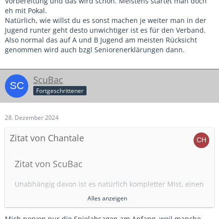
Vorbereitung und das wird schon. Meistens startet man doch
ungleich damlicher.
eh mit Pokal.
Natürlich, wie willst du es sonst machen je weiter man in der
Wobei wir auch das Problem haben, dass die
Jugend runter geht desto unwichtiger ist es für den Verband.
Hallenkapazitäten im Kreis immer weniger werden. Dauernd
Also normal das auf A und B Jugend am meisten Rücksicht
sind Hallen aufgrund Umbau über mehrere Jahre gesperrt,
genommen wird auch bzgl Seniorenerklärungen dann.
manche Vereine wollen nicht als Ausrichter der HKM
herhalten und organisieren lieber Privatturniere etc.
Dazu kommt, dass in älteren Jugenden im Januar/Februar
ScuBac
schon Bezirksmeisterschaften anstehen, damit die
Fortgeschrittener
Verbandsmeister Ende Februar ausgespielt werden können.
Da gibt es dann schon den einen oder anderen Engpass
und eine E-Jugend leidet dann darunter
28. Dezember 2024
Zitat von Chantale
Zitat von ScuBac
Unabhängig davon ist es natürlich kompletter Mist, einen
Spieltag, egal ob Feld oder Hallenturnier, vom Verband
Alles anzeigen
auf einen Tag in den Ferien zu legen.
Mich nerven nur die Spielabsagen am Anfang, weil manche