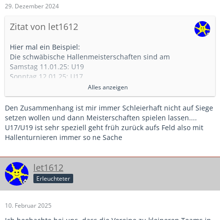
29. Dezember 2024
Zitat von let1612
Hier mal ein Beispiel:
Die schwäbische Hallenmeisterschaften sind am
Samstag 11.01.25: U19
Sonntag 12.01.25: U17
Samstag 18.01.25: U15
Alles anzeigen
Sonntag 19.01.25: U13
(
Quelle
).
Den Zusammenhang ist mir immer Schleierhaft nicht auf Siege
Danach geht es mit den Bayerischen Meisterschaften
setzen wollen und dann Meisterschaften spielen lassen....
weiter. D.h. bis dahin müssen die Vorrunden, Kreis- und
U17/U19 ist sehr speziell geht früh zurück aufs Feld also mit
Bezirksmeisterschaften gespielt werden. D.h. in unserem
Hallenturnieren immer so ne Sache
Kreis, dass seit 30.11./01.12. an jedem Wochenende
Turniere statt fanden. Nehmen wir dann noch dazu, dass
die Hallen vom Landkreis auch begrenzt sind und andere
let1612
Sportarten auch Hallenzeiten benötigen, dann wird der
Erleuchteter
Zeitplan sehr eng. Und auch die Argumente von
ScuBac
sind die Realität: viele Vereine wollen keine
Hallenkreismeisterschaft durchführen, die machen lieber
10. Februar 2025
ein G oder F-Jugend Turnier anstatt ein U19 oder U17