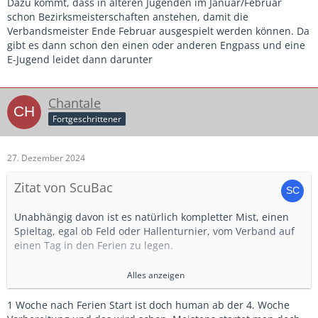
Dazu kommt, dass in älteren Jugenden im Januar/Februar
schon Bezirksmeisterschaften anstehen, damit die
Verbandsmeister Ende Februar ausgespielt werden können. Da
gibt es dann schon den einen oder anderen Engpass und eine
E-Jugend leidet dann darunter
Chantale
Fortgeschrittener
27. Dezember 2024
Zitat von ScuBac
Unabhängig davon ist es natürlich kompletter Mist, einen
Spieltag, egal ob Feld oder Hallenturnier, vom Verband auf
einen Tag in den Ferien zu legen.
Mich nervt schon, dass bei uns im Kreis direkt am ersten
Alles anzeigen
Wochenende nach den Sommerferien immer die
Herbstrunde beginnt. An einem Ferienwochenende ein
1 Woche nach Ferien Start ist doch human ab der 4. Woche
Turnier der Hallenkreismeisterschaft zu terminieren ist