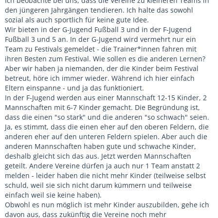
Ich beobachte bei uns, dass die Vereine zu kleineren Teams in
Vorrundenturnier (da macht man das 3-5fache an Umsatz).
den jüngeren Jahrgängen tendieren. Ich halte das sowohl
Ich persönlich würde auch keine E-Jugend
sozial als auch sportlich für keine gute Idee.
Hallenkreismeisterschaft anbieten. Im Freien geht man
Wir bieten in der G-Jugend Fußball 3 und in der F-Jugend
Richtung Festivals, da finde ich eine Hallenmeisterschaft als
Fußball 3 und 5 an. In der G-Jugend wird vermehrt nur ein
den falschen Weg - Angebote an E-Jugend (F und G-Jugend)
Team zu Festivals gemeldet - die Trainer*innen fahren mit
Turnieren gibt es sehr viele. Und muss ein Verband dort
ihren Besten zum Festival. Wie sollen es die anderen Lernen?
etwas anbieten, wo es viele Möglichkeiten gibt oder eher
Aber wir haben ja niemanden, der die Kinder beim Festival
dort wo es wenig gibt (U19/U17)?
betreut, höre ich immer wieder. Während ich hier einfach
Eltern einspanne - und ja das funktioniert.
In der F-Jugend werden aus einer Mannschaft 12-15 Kinder, 2
Mannschaften mit 6-7 Kinder gemacht. Die Begründung ist,
dass die einen "so stark" und die anderen "so schwach" seien.
Ja, es stimmt, dass die einen eher auf den oberen Feldern, die
anderen eher auf den unteren Feldern spielen. Aber auch die
anderen Mannschaften haben gute und schwache Kinder,
deshalb gleicht sich das aus. Jetzt werden Mannschaften
geteilt. Andere Vereine dürfen ja auch nur 1 Team anstatt 2
melden - leider haben die nicht mehr Kinder (teilweise selbst
schuld, weil sie sich nicht darum kümmern und teilweise
einfach weil sie keine haben).
Obwohl es nun möglich ist mehr Kinder auszubilden, gehe ich
davon aus, dass zukünftig die Vereine noch mehr