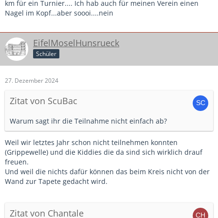
Ich habe jetzt, mit Ach und Krach, 7 Zusagen von Spielern.
km für ein Turnier.... Ich hab auch für meinen Verein einen
Von meinen 5 technisch stärksten Spielern ist nur einer
Nagel im Kopf...aber soooi....nein
dabei, dazu fehlt mir mein TW.
Mein Co weilt in Österreich im Urlaub.
Ich selber werde meinen Urlaub unterbrechen, morgens
EifelMoselHunsrueck
350km zum Turnier fahren und nachmittags 350km zurück.
Schüler
So bescheuert muss man sein ein JUGEND-Turner in die
Schulferien zu legen.
27. Dezember 2024
Alle um uns herum spielen am 11.01.
Zitat von ScuBac
Warum sagt ihr die Teilnahme nicht einfach ab?
Weil wir letztes Jahr schon nicht teilnehmen konnten
(Grippewelle) und die Kiddies die da sind sich wirklich drauf
freuen.
Und weil die nichts dafür können das beim Kreis nicht von der
Wand zur Tapete gedacht wird.
Zitat von Chantale