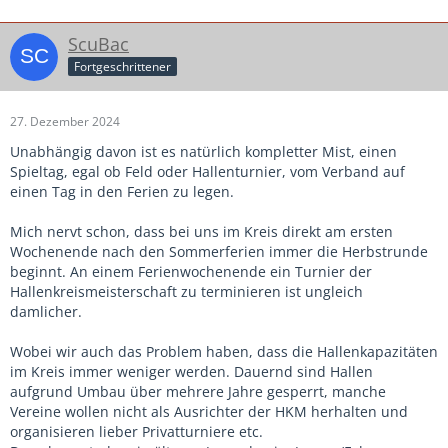
immer welche im Urlaub. Zumindest in der F bis C Jugend.
Oder ist es an dem anderen Ort so schrecklich, dass du
ScuBac
gerne einen ganzen Tag in Auto und Halle verbringst?
Fortgeschrittener
27. Dezember 2024
Unabhängig davon ist es natürlich kompletter Mist, einen
Spieltag, egal ob Feld oder Hallenturnier, vom Verband auf
einen Tag in den Ferien zu legen.
Mich nervt schon, dass bei uns im Kreis direkt am ersten
Wochenende nach den Sommerferien immer die Herbstrunde
beginnt. An einem Ferienwochenende ein Turnier der
Hallenkreismeisterschaft zu terminieren ist ungleich
damlicher.
Wobei wir auch das Problem haben, dass die Hallenkapazitäten
im Kreis immer weniger werden. Dauernd sind Hallen
aufgrund Umbau über mehrere Jahre gesperrt, manche
Vereine wollen nicht als Ausrichter der HKM herhalten und
organisieren lieber Privatturniere etc.