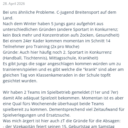
28. April 2026
Bei uns ähnliche Probleme. C-Jugend Breitensport auf dem
Land.
Nach dem Winter haben 5 Jungs ganz aufgehört aus
unterschiedlichen Gründen (andere Sportart in Konkurrenz;
kein Bock mehr und Konzentration aufs Zocken, Gesundheit)
Bei einem 24er Kader kommen momentan im Schnitt 14
Teilnehmer pro Training (2x pro Woche)
Gründe: Auch hier häufig noch 2. Sportart in Konkurrenz
(Handball, Tischtennis), Mittagsschule, Krankheit)
Es gibt Jungs die sogar angeschlagen kommen würden um zu
trainieren/spielen und es gibt welche die "krank" sind aber am
gleichen Tag von Klassenkameraden in der Schule topfit
gesichtet wurden.
Wir haben 2 Teams im Spielbetrieb gemeldet (11er und 7er)
damit Alle adäquat Spielzeit bekommen. Momentan ist es aber
eine Qual fürs Wochenende überhaupt beide Teams
spielbereit zu kommen. Dementsprechend viel Zeitaufwand für
Spielverlegungen und Ersatzsuche.
Was mich ärgert ist hier auch zT die Gründe für die Absagen:
- der Vizekapitän feiert seinen 15. Geburtstag am Samstag