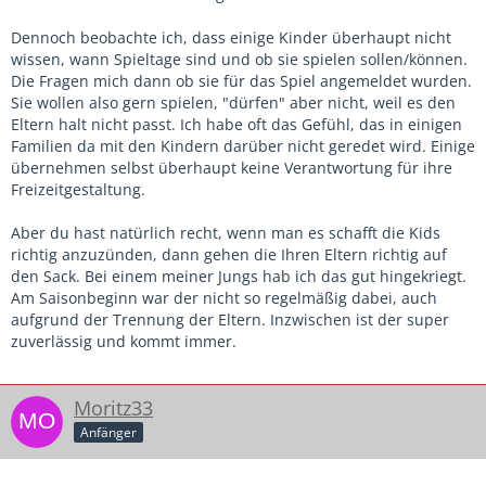
dem Fußall alles unter, während die Eltern von Kindern, die
Fußball als irgendeinen Freizeitvertreib sehen, schon eher
Dennoch beobachte ich, dass einige Kinder überhaupt nicht
ein Spiel zugunsten einen Familienausflugs ausfallen
wissen, wann Spieltage sind und ob sie spielen sollen/können.
lassen.
Die Fragen mich dann ob sie für das Spiel angemeldet wurden.
Sie wollen also gern spielen, "dürfen" aber nicht, weil es den
Deswegen versuche ich den Fußball so gut es geht als eine
Eltern halt nicht passt. Ich habe oft das Gefühl, das in einigen
Wohfühl-Oase stattfinden zu lassen. Das hat zwar auch
Familien da mit den Kindern darüber nicht geredet wird. Einige
seine Grenzen, aber für mich heißt das, dass ich im Training
übernehmen selbst überhaupt keine Verantwortung für ihre
keine langweiligen oder unbeliebten Übungen durchführen
Freizeitgestaltung.
lasse (ich frage die Kinder regelmäßig, wie sie die Übungen
fanden) und dass ich die Kinder nicht für Fehler anmeckere
Aber du hast natürlich recht, wenn man es schafft die Kids
und sie nicht durch Hereinrufe von der Seitenlinie
richtig anzuzünden, dann gehen die Ihren Eltern richtig auf
"motiviere".
den Sack. Bei einem meiner Jungs hab ich das gut hingekriegt.
Am Saisonbeginn war der nicht so regelmäßig dabei, auch
Und als Trainer natürlich auch einfach ein freundlicher Typ
aufgrund der Trennung der Eltern. Inzwischen ist der super
sein. Einer unserer Trainer im Verein geht den Kindern
zuverlässig und kommt immer.
immer mit seinem merkwürdigen Humor auf den Sack, den
niemand versteht. Es können manchmal auch solche
Kleinigkeiten sein.
Moritz33
Anfänger