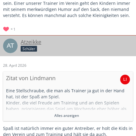
sein. Einer unserer Trainer im Verein geht den Kindern immer
mit seinem merkwürdigen Humor auf den Sack, den niemand
versteht. Es können manchmal auch solche Kleinigkeiten sein.
1
Atzeikke
Schüler
28. April 2026
Zitat von Lindmann
Eine Stellschraube, die man als Trainer ja gut in der Hand
hat, ist der Spaß am Spiel.
Kinder, die viel Freude am Training und an den Spielen
haben, priorisieren das Spiel am Wochende eher höher als
Omas Geburtstag, als jene Kinder, die oft angemeckert
Alles anzeigen
werden und vielleicht eh nicht so viel Bock auf Fußball
haben. Meiner Erfahrung nach überträgt sich das auch auf
Spaß ist natürlich immer ein guter Antreiber, er holt die Kids in
die Eltern. Eltern von fußballbegeisterten Kindern ordnen
den Verein und zum Training und hält sie da auch.