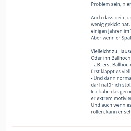
Problem sein, niem
Wenn du mit 
Und nein leider
auch unzufri
Auch dass dein Jun
Deswegen sind 
wenig gekickt hat,
Bei 5 vs 5 ist 
einigen Jahren im
Fraglich ist f
Aber wenn er Spaß
Wie viel Kin
Und es geht ja
damit umzu
Vielleicht zu Haus
Ein Kind mit ke
War dein So
Oder ihn Ballhoch
Wird ziemlich s
War es eine 
- z.B. erst Ballh
ist der Ehrg
Erst klappt es vie
Hat die Mann
- Und dann normal
Gibt es Tabe
darf natürlich sto
Vielleicht w
Ich habe das gern
spannenden/
er extrem motivie
Und auch wenn es n
Alles keine 
rollen, kann er se
Bei mir habe
Und selbst i
Startelf und 