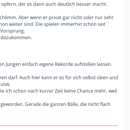
u opfern, der es dann auch deutlich besser macht.
kommunizierst, dann wird dein Kind
schlimm. Aber wenn er privat gar nicht oder nur sehr
chon weiter sind. Die spielen immerhin schon seit
e Vorsprung.
se dazukommen.
 hantiert, ist es irgendwann schwer
.
 nicht eingewechselt hat? Vielleicht
en Jungen einfach eigene Rekorde aufstellen lassen.
e Pferde durchgegangen.
e endlich den ersten Sieg einfahren?
n darf. Auch hier kann er es für sich selbst üben und
 usw.
 auch schon häufiger. Gerade auch bei
e ich schon nach kurzer Zeit keine Chance mehr, weil
 geworden. Gerade die ganzen Bälle, die nicht flach
iesem Schwarz-Weiß-Denken.
ich inzwischen aber eine grundsätzliche