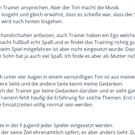
Alles anzeigen
n Trainer ansprechen. Aber der Ton macht die Musik.
losgeht und gleich erwähnt, dass es scheiße war, dass der S
ekt werde ich nicht ansprechen.
h es grundsätzlich nicht gut finde einem Spieler auf der B
wird nach hinten losgehen.
ner anderen Mutter gesprochen, die fand auch ,so wie es abg
en reicht auch nicht, oder auch die unvernünftige Nachricht
r kannst leicht auf dem falschen Fuß erwischen.
mthandschuhen anfassen, auch Trainer haben ein Ego welches
 eine vernünftige Nachricht sein, oder ein Gespräch, ode
ht Fußball echt Spaß und er findet das Training richtig gut
eits der ein oder andere Leistungsträger überlegt, aufzuhöre
n? Auf der Ebene "Ich bin Ok - Du bist Ok" Vielleicht und hoff
beim Spiel mitgefahren ist aber nicht eingesetzt wurde. Dass 
 Sohn hat ja auch viel Spaß. Ich finde es aber als Mutter n
at der Trainer die Einwechslung verpeilt, oder einmal in de
tefan1977
r, Du kannst den jetzt alles heißen, aber wird er sich durc
h unter vier Augen in einem vernünftigen Ton ist aus meine
en hintenrum?
re Seite und die andere Seite kennt meine Gedanken.
 Vorverurteilung des Trainers hier schon extrem. Dafür kenne
ung nach, eher erst recht nicht...
sich der Trainer gar keine Gedanken darüber und er sieht ga
ainern fehlt häufig die Erfahrung für solche Themen. Erst r
er nur die Beurteilung einer Mutter.
icht auch, wenn dein Sohn aktuell nicht zu den Leistungstr
 Einsatzzeiten völlig normal sein werden.
ma
n gehst, wird er es in diesem Verein auch nicht werden.
ine Beurteilung usw. nicht. Aber hier im Forum und auch gene
Alles anzeigen
Rasenmäher-Eltern zunehmen
te in der F-Jugend jeder Spieler eingesetzt werden.
es bei einem 4:3 daran dass er unbedingt gewinnen wollte..
 nicht direkt in diese Schublade schieben. Aber wenn es für de
der seine Zeit ehrenamtlich opfert, es aber anders sieht. D
immer im Training
ch OK sein.