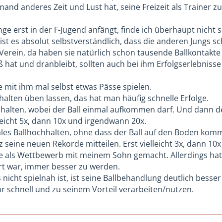
and anderes Zeit und Lust hat, seine Freizeit als Trainer z
der Entscheidung unzufrieden bist und es deinem Kind so 
 war es nicht das erste Mal..
eden.
ge erst in der F-Jugend anfängt, finde ich überhaupt nicht 
wir dann auf kein Hallentunier mehr gegangen..
 ist es absolut selbstverständlich, dass die anderen Jungs s
es ja noch schwerer einen schwachen Spieler einzusetzen.
 Verein, da haben sie natürlich schon tausende Ballkontakt
ür mich:
 hat und dranbleibt, sollten auch bei ihm Erfolgserlebnis
der sind dabei beim 7:7. Wenn der Trainer mit 15-20 Kindern
 auch um ein generelles Problem
gehen.
e mit ihm mal selbst etwas Pässe spielen.
inem außerordentlichen Talent fängt erst in der F jugend an
hn in den letzten Wochen immer beim Training?
halten üben lassen, das hat man häufig schnelle Erfolge.
chwierig..
Ausnahme beim spannenden Spiel, dass der Trainer dein Kind
ochhalten, wobei der Ball einmal aufkommen darf. Und dann d
eiz des Trainers zu groß geworden und dem Trainer sind di
lleicht 5x, dann 10x und irgendwann 20x.
schaft vielleicht bislang nur verloren und der Trainer wollt
es Ballhochhalten, ohne dass der Ball auf den Boden komme
llen und geht es vielleicht doch um die Meisterschaft?
lz seine neuen Rekorde mitteilen. Erst vielleicht 3x, dann 10x
ollte dein Sohn auch gar nicht aufs Feld? So etwas hatte ich
e als Wettbewerb mit meinem Sohn gemacht. Allerdings hatt
heißen Spielen werden die schwächeren Spieler nervös.
rt war, immer besser zu werden.
icht spielnah ist, ist seine Ballbehandlung deutlich besser
richtige Entschuldigung, aber es führt vielleicht weg von d
hr schnell und zu seinem Vorteil verarbeiten/nutzen.
n in der F-Jugend immer alle Kinder gespielt.
n der C-Jugend bekommen alle Spieler Einsatzzeiten, wobei 
Ersatzspieler habe.