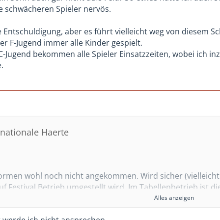
e schwächeren Spieler nervös.
ige Entschuldigung, aber es führt vielleicht weg von diesem
er F-Jugend immer alle Kinder gespielt.
 C-Jugend bekommen alle Spieler Einsatzzeiten, wobei ich in
.
rnationale Haerte
formen wohl noch nicht angekommen. Wird sicher (vielleicht
auf Festival Betrieb umgestellt wird. Im Tabellenbetrieb ist d
Alles anzeigen
s grundsätzlich nicht gut finde einem Spieler auf der Bank
t werde ich nicht ansprechen.