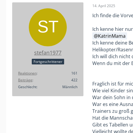
14. April 2025
Ich finde die Vorv
Ich kenne hier nur
KatrinMama
Ich kenne deine Be
Helikopter/Rasen
stefan1977
Ich will dich nicht
Fortgeschrittener
Wenn du mit der E
Reaktionen
161
Beiträge
422
Fraglich ist für mi
Geschlecht
Männlich
Wie viel Kinder s
War dein Sohn in
War es eine Ausna
Trainers zu groß 
Hat die Mannschaft
Gibt es Tabellen u
Vielleicht wollte