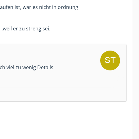
 Trainer? Was soll das bringen?
aufen ist, war es nicht in ordnung
mehrere Gespräche zusammen mit anderen
 er einsichtig, oder arbeitet daran?
weil er zu streng sei.
Halbrunde was Unvernünftiges gemacht.
ige Ansagen ändern, oder durch Intrigen
h viel zu wenig Details.
ern gehört. Wenn Du auf maximale
l ist es häufig so, dass die Anzahl
ind OK ist, sollte es für dich vielleicht
mmunizierst, dann wird dein Kind auch