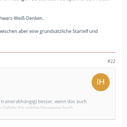
 Schwarz-Weiß-Denken.
zwischen aber eine grundsätzliche Startelf und
#22
 trainerabhängig) besser, wenn das auch
ie Gefahr für solche Vorgänge hoch...
 keine Einsatzminuten zu geben, aber hier