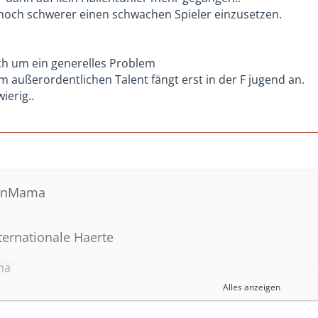
ja noch schwerer einen schwachen Spieler einzusetzen.
 mich:
 sind dabei beim 7:7. Wenn der Trainer mit 15-20 Kindern ha
ch um ein generelles Problem
m außerordentlichen Talent fängt erst in der F jugend an.
in den letzten Wochen immer beim Training?
ierig..
nahme beim spannenden Spiel, dass der Trainer dein Kind ni
ainers zu groß geworden und dem Trainer sind die Pferde 
aft vielleicht bislang nur verloren und der Trainer wollte e
n und geht es vielleicht doch um die Meisterschaft?
te dein Sohn auch gar nicht aufs Feld? So etwas hatte ich au
ßen Spielen werden die schwächeren Spieler nervös.
trinMama
htige Entschuldigung, aber es führt vielleicht weg von dies
n der F-Jugend immer alle Kinder gespielt.
nternationale Haerte
er C-Jugend bekommen alle Spieler Einsatzzeiten, wobei ich
satzspieler habe.
ma
Alles anzeigen
Reformen wohl noch nicht angekommen. Wird sicher (viellei
 alles auf Festival Betrieb umgestellt wird. Im Tabellenbetr