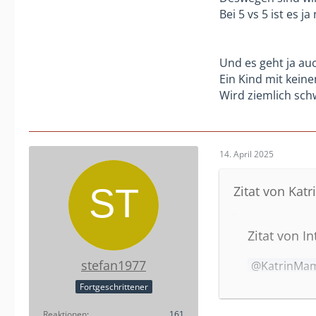
Bei 5 vs 5 ist es 
Fraglich ist für
Wie viel Kinder
Und es geht ja au
umzugehen.
Ein Kind mit keine
War dein Sohn 
Wird ziemlich schw
War es eine Aus
Ehrgeiz des Tr
Hat die Mannsch
Gibt es Tabelle
14. April 2025
Vielleicht woll
spannenden/hei
Zitat von Ka
Alles keine ric
Bei mir haben i
Zitat von I
Und selbst in d
Startelf und Er
stefan1977
KatrinMa
U9 - 7gg7?
Fortgeschrittener
Da sind die 
auch bei euch
Reaktionen
161