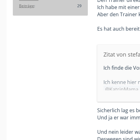
auskotzen reich
Beiträge
29
Ich habe mit einer
Aber den Trainer 
Könnte auch ei
Eltern? Auf der 
Es hat auch bereit
Vielleicht hat 
Klar, Du kannst
hintenrum?
Zitat von ste
Meiner Erfahrun
Ich finde die V
Erst recht nich
Konfrontation g
Ich kenne hier 
KatrinMama
Ich kenne deine
Helikopter/Ra
Sicherlich lag es 
Ich will dich ni
Und ja er war imm
auch OK sein.
Wenn du mit de
Und nein leider wa
unzufrieden.
Deswegen sind wir