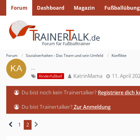
Forum
Dashboard
Magazin
Fußballübung
Forum
Sozialverhalten - Das Team und sein Umfeld
Konflikte
..
KatrinMama
11. April 20
Kinderfußball
Du bist noch kein Trainertalker?
Registriere dich 
Du bist Trainertalker?
Zur Anmeldung
1
2