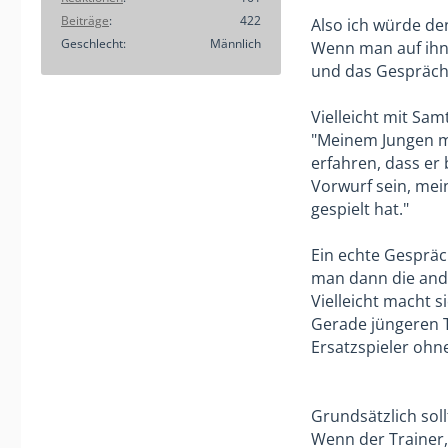
hoch...
Beiträge
422
Also ich würde de
Geschlecht
Männlich
Wenn man auf ihn 
Den Trainer dir
Auch wenn ic
und das Gespräch 
Ich habe mit ei
hier auskotz
Aber den Traine
Vielleicht mit Sa
Könnte auch
"Meinem Jungen mac
Es hat auch ber
anderen Elter
erfahren, dass er 
daran?
Vorwurf sein, mein
gespielt hat."
Vielleicht h
Zitat von s
gemacht. Kla
Ein echte Gespräc
durch Intrig
man dann die ande
Ich finde die
Meiner Erfahr
Vielleicht macht 
Gerade jüngeren Tr
Ich kenne hi
Erst recht n
Ersatzspieler ohne
KatrinMa
Konfrontatio
Ich kenne de
Helikopter/
Grundsätzlich soll
Sicherlich lag 
Ich will dich
Wenn der Trainer, 
Und ja er war 
vielleicht au