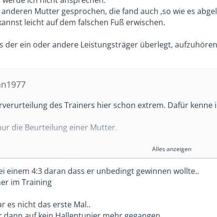
t auch nicht, oder auch die unvernünftige Nachricht an den
 anderen Mutter gesprochen, die fand auch ,so wie es abgel
kannst leicht auf dem falschen Fuß erwischen.
ne vernünftige Nachricht sein, oder ein Gespräch, oder 
Ebene "Ich bin Ok - Du bist Ok" Vielleicht und hoffentlich ist
s der ein oder andere Leistungsträger überlegt, aufzuhören ,
der Trainer die Einwechslung verpeilt, oder einmal in der 
 den jetzt alles heißen, aber wird er sich durch unvernünft
fan1977
g nach, eher erst recht nicht...
orverurteilung des Trainers hier schon extrem. Dafür kenne ic
t auch, wenn dein Sohn aktuell nicht zu den Leistungsträg
ehst, wird er es in diesem Verein auch nicht werden.
nur die Beurteilung einer Mutter.
 Beurteilung usw. nicht. Aber hier im Forum und auch generel
Alles anzeigen
senmäher-Eltern zunehmen
bei einem 4:3 daran dass er unbedingt gewinnen wollte..
cht direkt in diese Schublade schieben. Aber wenn es für dein K
er im Training
r Entscheidung unzufrieden bist und es deinem Kind so ko
r es nicht das erste Mal..
 dann auf kein Hallentunier mehr gegangen..