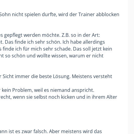
ohn nicht spielen durfte, wird der Trainer abblocken
ank keine Einsatzminuten zu geben, aber
elaufen ist, war es nicht in ordnung
 an den Trainer? Was soll das bringen?
 gepflegt werden möchte. Z.B. so in der Art:
r mehrere Gespräche zusammen mit
. Das finde ich sehr schön. Ich habe allerdings
n ,weil er zu streng sei.
entlich ist er einsichtig, oder arbeitet
finde ich für mich sehr schade. Das soll jetzt kein
icht so schön und wollte wissen, warum er nicht
r Halbrunde was Unvernünftiges
h unvernünftige Ansagen ändern, oder
r Sicht immer die beste Lösung. Meistens versteht
 ich viel zu wenig Details.
r kein Problem, weil es niemand anspricht.
echt, wenn sie selbst noch kicken und in ihrem Alter
ägern gehört. Wenn Du auf maximale
rell ist es häufig so, dass die Anzahl
in Kind OK ist, sollte es für dich
ann ist es zwar falsch. Aber meistens wird das