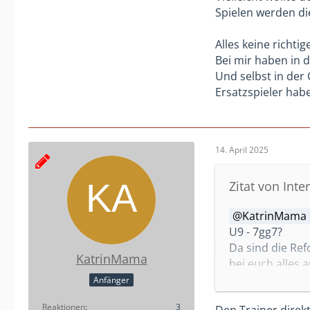
Spielen werden di
Alles keine richt
Bei mir haben in d
Und selbst in der
Ersatzspieler habe
14. April 2025
Zitat von Inte
KatrinMama
U9 - 7gg7?
Da sind die Re
KatrinMama
bei euch alles 
Anfänger
Auch wenn ich e
Reaktionen
3
Den Trainer direk