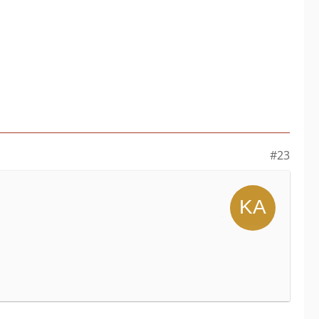
ntiert, ist es irgendwann schwer damit
cht eingewechselt hat? Vielleicht ist der
durchgegangen.
ndlich den ersten Sieg einfahren?
#23
ch schon häufiger. Gerade auch bei
em Schwarz-Weiß-Denken.
 inzwischen aber eine grundsätzliche
cht trainerabhängig) besser, wenn das
ieb ist die Gefahr für solche Vorgänge