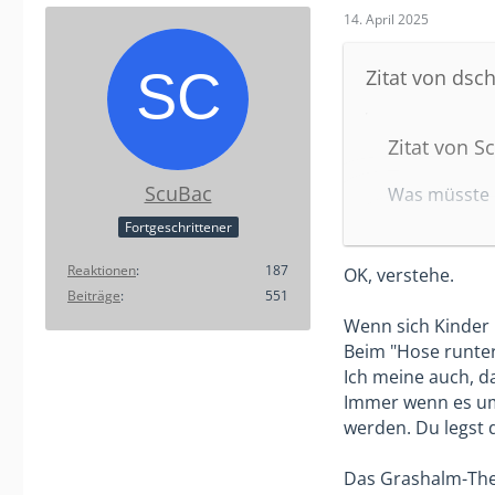
14. April 2025
Zitat von dsch
Zitat von S
ScuBac
Was müsste i
nicht spielt,
Fortgeschrittener
Kann es mir 
Reaktionen
187
OK, verstehe.
Beiträge
551
Wenn sich Kinder i
Da ging es um e
Beim "Hose runte
oder es gibt de
Ich meine auch, d
Auf dem Feld ha
Immer wenn es um G
Anderen mal vo
werden. Du legst 
Und zu der Gesc
einen Jungen "
Das Grashalm-The
nicht spielt. Ic