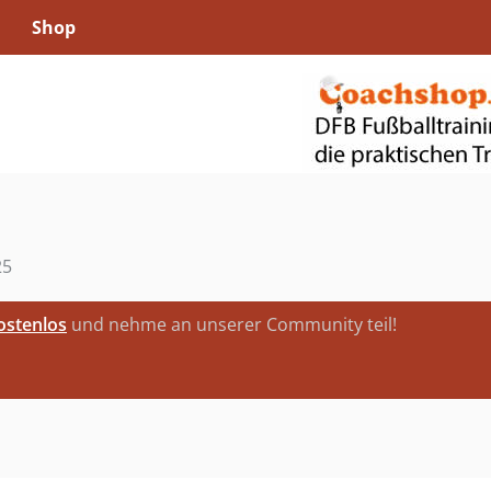
Shop
25
kostenlos
und nehme an unserer Community teil!