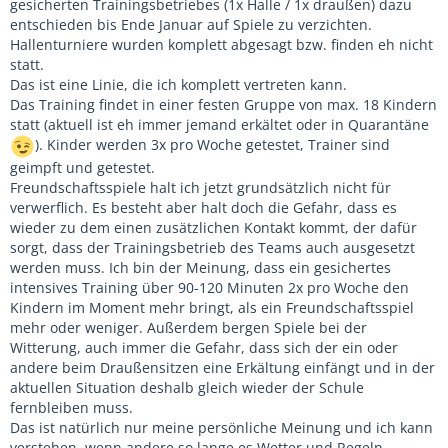
gesicherten Trainingsbetriebes (1x Halle / 1x draußen) dazu
entschieden bis Ende Januar auf Spiele zu verzichten.
Hallenturniere wurden komplett abgesagt bzw. finden eh nicht
statt.
Das ist eine Linie, die ich komplett vertreten kann.
Das Training findet in einer festen Gruppe von max. 18 Kindern
statt (aktuell ist eh immer jemand erkältet oder in Quarantäne
). Kinder werden 3x pro Woche getestet, Trainer sind
geimpft und getestet.
Freundschaftsspiele halt ich jetzt grundsätzlich nicht für
verwerflich. Es besteht aber halt doch die Gefahr, dass es
wieder zu dem einen zusätzlichen Kontakt kommt, der dafür
sorgt, dass der Trainingsbetrieb des Teams auch ausgesetzt
werden muss. Ich bin der Meinung, dass ein gesichertes
intensives Training über 90-120 Minuten 2x pro Woche den
Kindern im Moment mehr bringt, als ein Freundschaftsspiel
mehr oder weniger. Außerdem bergen Spiele bei der
Witterung, auch immer die Gefahr, dass sich der ein oder
andere beim Draußensitzen eine Erkältung einfängt und in der
aktuellen Situation deshalb gleich wieder der Schule
fernbleiben muss.
Das ist natürlich nur meine persönliche Meinung und ich kann
verstehen, wenn andere so lange es Wetter und Regeln