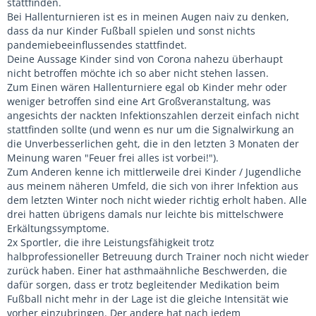
stattfinden.
Bei Hallenturnieren ist es in meinen Augen naiv zu denken,
dass da nur Kinder Fußball spielen und sonst nichts
pandemiebeeinflussendes stattfindet.
Deine Aussage Kinder sind von Corona nahezu überhaupt
nicht betroffen möchte ich so aber nicht stehen lassen.
Zum Einen wären Hallenturniere egal ob Kinder mehr oder
weniger betroffen sind eine Art Großveranstaltung, was
angesichts der nackten Infektionszahlen derzeit einfach nicht
stattfinden sollte (und wenn es nur um die Signalwirkung an
die Unverbesserlichen geht, die in den letzten 3 Monaten der
Meinung waren "Feuer frei alles ist vorbei!").
Zum Anderen kenne ich mittlerweile drei Kinder / Jugendliche
aus meinem näheren Umfeld, die sich von ihrer Infektion aus
dem letzten Winter noch nicht wieder richtig erholt haben. Alle
drei hatten übrigens damals nur leichte bis mittelschwere
Erkältungssymptome.
2x Sportler, die ihre Leistungsfähigkeit trotz
halbprofessioneller Betreuung durch Trainer noch nicht wieder
zurück haben. Einer hat asthmaähnliche Beschwerden, die
dafür sorgen, dass er trotz begleitender Medikation beim
Fußball nicht mehr in der Lage ist die gleiche Intensität wie
vorher einzubringen. Der andere hat nach jedem