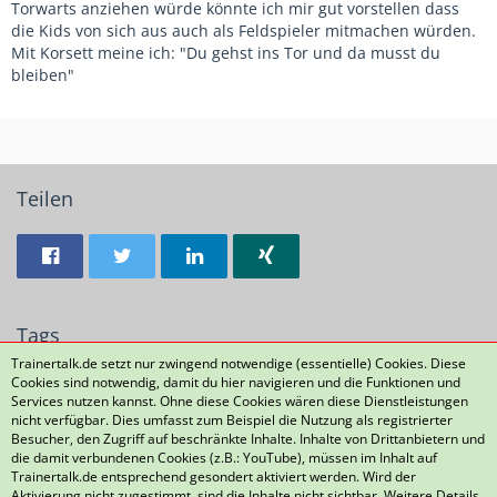
Torwarts anziehen würde könnte ich mir gut vorstellen dass
die Kids von sich aus auch als Feldspieler mitmachen würden.
Mit Korsett meine ich: "Du gehst ins Tor und da musst du
bleiben"
Teilen
Tags
Trainertalk.de setzt nur zwingend notwendige (essentielle) Cookies. Diese
Cookies sind notwendig, damit du hier navigieren und die Funktionen und
Torwart
F Jugend
Services nutzen kannst. Ohne diese Cookies wären diese Dienstleistungen
nicht verfügbar. Dies umfasst zum Beispiel die Nutzung als registrierter
Besucher, den Zugriff auf beschränkte Inhalte. Inhalte von Drittanbietern und
die damit verbundenen Cookies (z.B.: YouTube), müssen im Inhalt auf
Datenschutzerklärung
Kontakt
Impressum
Trainertalk.de entsprechend gesondert aktiviert werden. Wird der
Aktivierung nicht zugestimmt, sind die Inhalte nicht sichtbar. Weitere Details