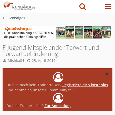
Sonstiges
F-Jugend Mitspielender Torwart und
Torwartbehinderung
Mishka84
25. April 2019
Du bist noch kein Trainertalker?
Registriere dich kostenlos
und nehme an unserer Community teil!
Du bist Trainertalker?
Zur Anmeldung