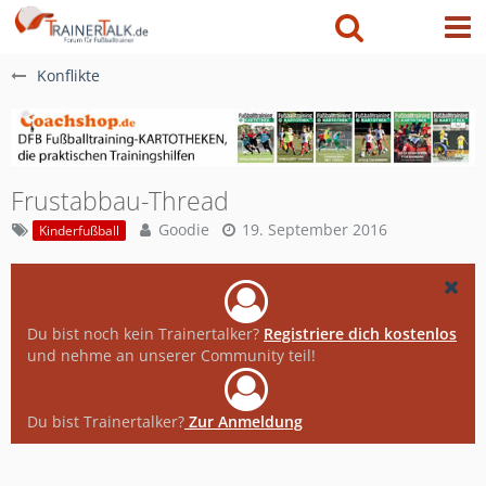
Konflikte
Frustabbau-Thread
Goodie
19. September 2016
Kinderfußball
Du bist noch kein Trainertalker?
Registriere dich kostenlos
und nehme an unserer Community teil!
Du bist Trainertalker?
Zur Anmeldung