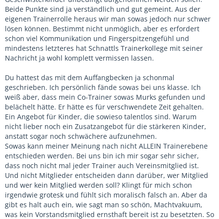
Beide Punkte sind ja verständlich und gut gemeint. Aus der
eigenen Trainerrolle heraus wir man sowas jedoch nur schwer
lösen können. Bestimmt nicht unmöglich, aber es erfordert
schon viel Kommunikation und Fingerspitzengefühl und
mindestens letzteres hat Schnattls Trainerkollege mit seiner
Nachricht ja wohl komplett vermissen lassen.
Du hattest das mit dem Auffangbecken ja schonmal
geschrieben. Ich persönlich fände sowas bei uns klasse. Ich
weiß aber, dass mein Co-Trainer sowas Murks gefunden und
belächelt hätte. Er hätte es für verschwendete Zeit gehalten.
Ein Angebot für Kinder, die sowieso talentlos sind. Warum
nicht lieber noch ein Zusatzangebot für die stärkeren Kinder,
anstatt sogar noch schwächere aufzunehmen.
Sowas kann meiner Meinung nach nicht ALLEIN Trainerebene
entschieden werden. Bei uns bin ich mir sogar sehr sicher,
dass noch nicht mal jeder Trainer auch Vereinsmitglied ist.
Und nicht Mitglieder entscheiden dann darüber, wer Mitglied
und wer kein Mitglied werden soll? Klingt für mich schon
irgendwie grotesk und fühlt sich moralisch falsch an. Aber da
gibt es halt auch ein, wie sagt man so schön, Machtvakuum,
was kein Vorstandsmitglied ernsthaft bereit ist zu besetzten. So