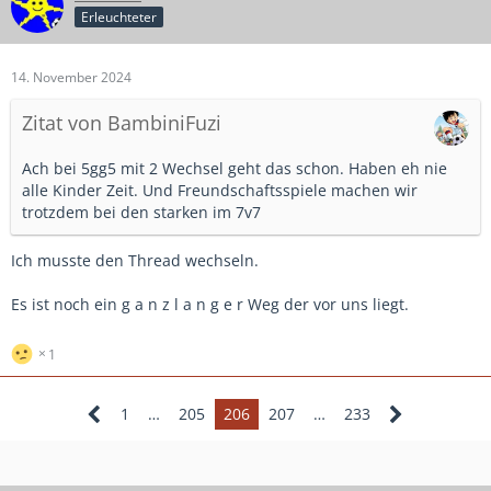
Erleuchteter
14. November 2024
Zitat von BambiniFuzi
Ach bei 5gg5 mit 2 Wechsel geht das schon. Haben eh nie
alle Kinder Zeit. Und Freundschaftsspiele machen wir
trotzdem bei den starken im 7v7
Ich musste den Thread wechseln.
Es ist noch ein g a n z l a n g e r Weg der vor uns liegt.
1
1
…
205
206
207
…
233