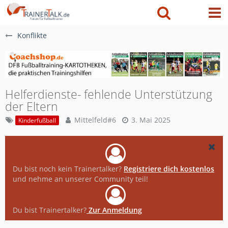
Konflikte
Helferdienste- fehlende Unterstützung
der Eltern
Mittelfeld#6
3. Mai 2025
Kinderfußball
Du bist noch kein Trainertalker?
Registriere dich kostenlos
und nehme an unserer Community teil!
Du bist Trainertalker?
Zur Anmeldung