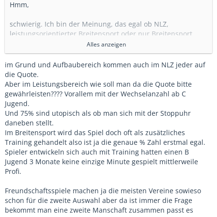
Hmm,
schwierig. Ich bin der Meinung, das egal ob NLZ,
leistungsorientierter Breitensport oder nur Breitensport
generell die Kinder auf absolut mindestens 50% Spielzeit
Alles anzeigen
kommen müssen (Trainingsteilnahme und Engagement im
Training etc. vorausgesetzt) eher Richtung 75% Spielzeit für
im Grund und Aufbaubereich kommen auch im NLZ jeder auf
jeden würde ich sogar sagen. Wie will man ein Kind sonst
die Quote.
überhaupt die Möglichkeit einräumen sich individuell
Aber im Leistungsbereich wie soll man da die Quote bitte
optimal zu entwickeln wenn es den Wettbewerb und die
gewährleisten???? Vorallem mit der Wechselanzahl ab C
Spielzeit am Wochenende nicht hat?
Jugend.
Und 75% sind utopisch als ob man sich mit der Stoppuhr
Gutes Training schön und gut, was natürlich auch wichtig
daneben stellt.
ist, aber Wettbewerb ist noch mal was anderes. Hier spiele
Im Breitensport wird das Spiel doch oft als zusätzliches
ich gegen Kids die ich nicht kenne, die Spielsituationen, die
Training gehandelt also ist ja die genaue % Zahl erstmal egal.
Anzahl fußballspezifischer Entscheidungen in ganz anderen
Spieler entwickeln sich auch mit Training hatten einen B
Druck Situationen als im Training usw. das kann kein
Jugend 3 Monate keine einzige Minute gespielt mittlerweile
Training ersetzen.
Profi.
Und ich meine wir reden hier von einer D2, da ist man ja
Freundschaftsspiele machen ja die meisten Vereine sowieso
noch lange lange nicht "ausentwickelt" bzw. gerade so in
schon für die zweite Auswahl aber da ist immer die Frage
der "Vorpubertät" und man kann gar nicht abschätzen was
bekommt man eine zweite Manschaft zusammen passt es