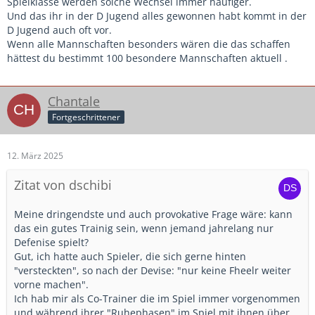
nächste gerechte, rotierende Auswechslung nach 1 oder 2
Spielklasse werden solche Wechsel immer häufiger.
Minuten vorzunehmen. Ausnahme war, sobald wir ein Tor
Und das ihr in der D Jugend alles gewonnen habt kommt in der
erzielten wurde der Torschütze mit einer Pause belohnt und
D Jugend auch oft vor.
durfte sich hinten anstellen.
Wenn alle Mannschaften besonders wären die das schaffen
In der 7er G-Jugend haben wir immer sehr hoch verloren,
hättest du bestimmt 100 besondere Mannschaften aktuell .
haben aber auch schon sehr viele Tore erzielt. Das war den
Kindern wichtiger als das Gewinnen.
In der D-Jugend waren wir 2 Jahre in der höchsten
Chantale
Spielklasse und haben nur ganz selten verloren.
Fortgeschrittener
Das geniale an dieser Wechseltechnik, niemand fühlte sich
benachteiligt. Ich habe dadurch keine "Positionsidioten"
ausgebildet. Jeder war auf dem Spielfeld für alles zuständig.
12. März 2025
Wenn mal ein oder mehrere "Leistungsträger" (völlig falsche
Zitat von dschibi
Bezeichnung für weit entwickelte Kinder) fehlten, konnten
die weniger weit entwickelten Kinder die Lücke sehr gut
schließen. Noch besser wurde es, als 6 meiner
Meine dringendste und auch provokative Frage wäre: kann
Vereinsspieler in der C-Jugend zu vermeintlich
das ein gutes Trainig sein, wenn jemand jahrelang nur
höherklassigen Vereinen wechselten. Die verbleibenden
Defenise spielt?
Spieler haben nicht aufgehört, hatten immer noch Spaß am
Gut, ich hatte auch Spieler, die sich gerne hinten
Fußball und sind mittlerweile im Seniorenbereich die
"versteckten", so nach der Devise: "nur keine Fheelr weiter
Stützen meines heimatlichen Dorfvereins.
vorne machen".
Ich hab mir als Co-Trainer die im Spiel immer vorgenommen
und während ihrer "Ruhephasen" im Spiel mit ihnen über