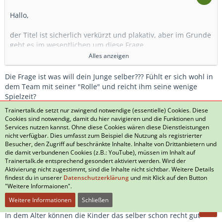
Hallo,
der Titel ist sicherlich verkürzt und plakativ, aber im Grunde
geht es im wesentlichen um diese Frage.
Alles anzeigen
Mein Sohn spielt derzeit in der D2 eines
leistungsorientierten Breitensportvereins. Nächste Saison
Die Frage ist was will dein Junge selber??? Fühlt er sich wohl in
wird diese Mannschaft als D1 in der Bezirksliga spielen. Im
dem Team mit seiner "Rolle" und reicht ihm seine wenige
Moment ist sie als reiner Jungjahrgang zweiter in der
Spielzeit?
obersten Kreisliga. Die Mannschaft hat sehr gute
Oder ist er eher mit der aktuellen Situation unglücklich und
Trainertalk.de setzt nur zwingend notwendige (essentielle) Cookies. Diese
Einzelspieler, u.a. 5 Stützpunktspieler (alles Offensivspieler).
allgemein unzufrieden? Geht er gerne ins Training, macht ihm
Cookies sind notwendig, damit du hier navigieren und die Funktionen und
Das Training ist soweit gut.
das ganze noch Spaß? Will er sich der aktuellen Situation
Services nutzen kannst. Ohne diese Cookies wären diese Dienstleistungen
stellen und möchte sich in dem aktuellen Verein und Team
nicht verfügbar. Dies umfasst zum Beispiel die Nutzung als registrierter
Mein Sohn gehört in dieser Mannschaft nicht zu den
Besucher, den Zugriff auf beschränkte Inhalte. Inhalte von Drittanbietern und
durchsetzten und dadurch auf mehr Spielzeit zu kommen?
die damit verbundenen Cookies (z.B.: YouTube), müssen im Inhalt auf
auffälligen Spielern.
Oder er ist unglücklich fühlt sich nicht wohl und möchte auch
Trainertalk.de entsprechend gesondert aktiviert werden. Wird der
Er spielt seit Jahren eigentlich nur Defensivpositionen. Das
nicht wirklich sich dort durchsetzten, da er der Meinung ist,
Aktivierung nicht zugestimmt, sind die Inhalte nicht sichtbar. Weitere Details
macht er solide bis gut. Offensiv schaltet er sich aber kaum
dass es nicht reichen wird und seine aktuelle Situation sich
findest du in unserer
Datenschutzerklärung
und mit Klick auf den Button
ein. Wenn er mal kurz Spielzeit auf einer offensiven Position
nicht wirklich verändern wird auf absehbare Zeit. Wenn ihr mit
"Weitere Informaionen".
bekommt, macht er das aus meiner Sicht solide und man
deinem Sohn die Fragen beantwortet habt, dann fehlt die
Weitere Informationen
Schließen
sieht zumindest gute Ansätze. Mehr kann man mit der
Entscheidung auch leichter.
wenigen Erfahrung eigentlich auch nicht zwingend
In dem Alter können die Kinder das selber schon recht gut