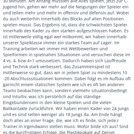
30 Minuten. Am Anfang mussten alle Alles spielen, jetzt zur C-
Jugend hin, gehen wir mehr auf die Neigungen der Spieler ein
und teilen mehr und mehr in offensiv und defensiv auf. Wobei
du auch weiterhin innerhalb des Blocks auf allen Positionen
spielen musst. Das Ergebnis ist, dass die schwächsten Spieler
innerhalb des Kader zu den starken aufgeschlossen haben. Es
ist mitlerweile völlig egal wer mitkommt, wir haben innerhalb
unserer Spielklasse immer ein starkes Team auf Lager. Im
Training arbeiten wir immer mit Wettbewerben und
Spielformen in spielnahen Situationen und versuchen diese im
4 vs. 4, bzw 4+1 umzusetzen. Dadurch haben sich Lauffreude
und Technik stark verbessert, das Zusammenspiel ist
mittlerweise so gut, dass wir in jedem Spiel zu mindestens 10
-20 Abschlusssituationen kommen. Dabei folgt es im Aufbau oft
garnicht einem statischen System wie ich es oft bei anderen
Teams beobachten kann, sondern vielmehr situationsbedingt
und intuitiv, was ich persönlich auf das ständige
Eingebundensein in den kleine Spielen und die vielen
Ballkontakte zurückführe. Wir haben einen Kader von 24 Jungs
und es sind selten weniger als 18 Jungs da. Am Ende hängt
doch alles an einer Frage, die, wie ich es finde, sich jede:r
Trainer:in irgendwann stellen muss: Wofür bilde ich aus? Sind
es die kurzfristigen Erfolge, die Plastikpokale auf Deiner