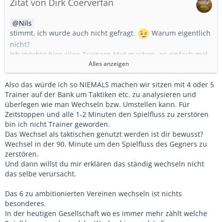
Zitat von Dirk Coerverfan
Nils
stimmt, ich wurde auch nicht gefragt.
Warum eigentlich
nicht?
Ich möchte hier allen Trainern Mut machen, es einfach mal
zu versuchen.
Alles anzeigen
Der Ansatz "lasst sie kicken" ist perfekt. Im Training immer 1
gegen 1 bis max 3 gegen 3 plus evtl. Torwart (je nach
Also das würde ich so NIEMALS machen wir sitzen mit 4 oder 5
Alterstufe) auf kleinen Feldern spielen.
Trainer auf der Bank um Taktiken etc. zu analysieren und
Spiele verlieren weil ständig gewechselt wird... was ist
überlegen wie man Wechseln bzw. Umstellen kann. Für
daran so schlimm? Es geht doch in erster Linie um den Spaß
Zeitstoppen und alle 1-2 Minuten den Spielfluss zu zerstören
am Fußball.
bin ich nicht Trainer geworden.
Haben Kinder auf der Ersatzbank Spaß am Fußball? Können
Das Wechsel als taktischen genutzt werden ist dir bewusst?
sich Kinder auf der Ersatzbank weiter entwickeln? Können
Wechsel in der 90. Minute um den Spielfluss des Gegners zu
die Kinder diese verlorene Zeit im Training wieder aufholen
zerstören.
oder wird die Schere zwischen den weit entwickelten und
Und dann willst du mir erklären das ständig wechseln nicht
den nicht so weit entwickelten Spielern immer größer?
das selbe verursacht.
Meine Erfahrung mit meiner 7er D-Jugend (wir hatten
immer um die 10 -14 Spieler mit zum Spiel), die von der G-
Das 6 zu ambitionierten Vereinen wechseln ist nichts
Jugend nichts anderers kannten als das ich oder ein
besonderes.
Elternteil mit der Stoppuhr am Rand standen, um die
In der heutigen Gesellschaft wo es immer mehr zählt welche