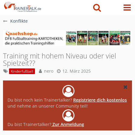
Konflikte
Training mit hohem Niveau oder viel
Spielzeit??
nero
12. März 2025
Kinderfußball
Du bist noch kein Trainertalker?
Registriere dich kostenlos
und nehme an unserer Community teil!
Du bist Trainertalker?
Zur Anmeldung