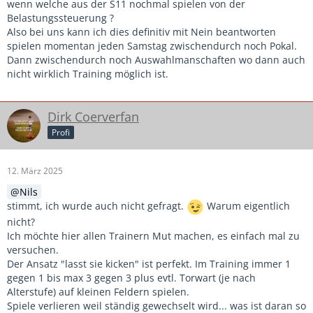
Wachstum, Koordination, Muskeln, der Kopf, usw usw usw
wenn welche aus der S11 nochmal spielen von der
alles mit der individuellen Entwicklung macht. Und wie
Belastungssteuerung ?
gesagt, ich sehe das total unabhängig von NLZ oder
Also bei uns kann ich dies definitiv mit Nein beantworten
Breitensport. Kids in den Alter brauchen Spielzeit und wenn
spielen momentan jeden Samstag zwischendurch noch Pokal.
ich eben viele Freundschaftsspiele, Leistungsvergleiche und
Dann zwischendurch noch Auswahlmanschaften wo dann auch
Co machen muss um allen gerecht zu werden, dann ist das
nicht wirklich Training möglich ist.
so.
Viel Erfolg und gute Entscheidungsfindung.
Dirk Coerverfan
Profi
12. März 2025
Nils
stimmt, ich wurde auch nicht gefragt.
Warum eigentlich
nicht?
Ich möchte hier allen Trainern Mut machen, es einfach mal zu
versuchen.
Der Ansatz "lasst sie kicken" ist perfekt. Im Training immer 1
gegen 1 bis max 3 gegen 3 plus evtl. Torwart (je nach
Alterstufe) auf kleinen Feldern spielen.
Spiele verlieren weil ständig gewechselt wird... was ist daran so