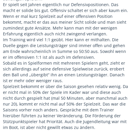
Er spielt seit Jahren eigentlich nur Defensivpositionen. Das
macht er solide bis gut. Offensiv schaltet er sich aber kaum ein.
Wenn er mal kurz Spielzeit auf einer offensiven Position
bekommt, macht er das aus meiner Sicht solide und man sieht
zumindest gute Ansätze. Mehr kann man mit der wenigen
Erfahrung eigentlich auch nicht zwingend verlangen.
Im Training wird viel 1:1 geübt. Hier kann er mithalten. Die
Duelle gegen die Leistungsträger sind immer offen und gehen
am Ende wahrscheinlich in Summe so 50:50 aus. Sowohl wenn
er im offensiven 1:1 ist als auch im defensiven.
Sobald es in Spielformen mit mehreren Spielern geht, zieht er
sich allerdings auf seine defensive Spielweise zurück, erobert
den Ball und „übergibt“ ihn an einen Leistungsträger. Danach
ist er mehr oder weniger raus.
Spielzeit bekommt er über die Saison gesehen relativ wenig. Da
er nicht mal in 50% der Spiele im Kader war und diese auch
nicht durch gespielt hat (mal 50 Minuten, aber manchmal auch
nur 20), kommt er nicht mal auf 50% der Spielzeit. Das war die
Saisons vorher noch anders. Gespräche mit dem Trainer
hierüber führten zu keiner Veränderung. Die Förderung der
Stützpunktspieler hat Priorität. Auch die Jugendleitung war mit
im Boot, ist aber nicht gewillt etwas zu ändern.