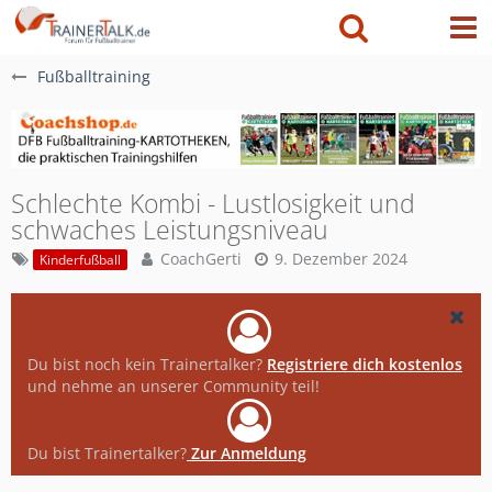
Fußballtraining
Schlechte Kombi - Lustlosigkeit und
schwaches Leistungsniveau
CoachGerti
9. Dezember 2024
Kinderfußball
Du bist noch kein Trainertalker?
Registriere dich kostenlos
und nehme an unserer Community teil!
Du bist Trainertalker?
Zur Anmeldung