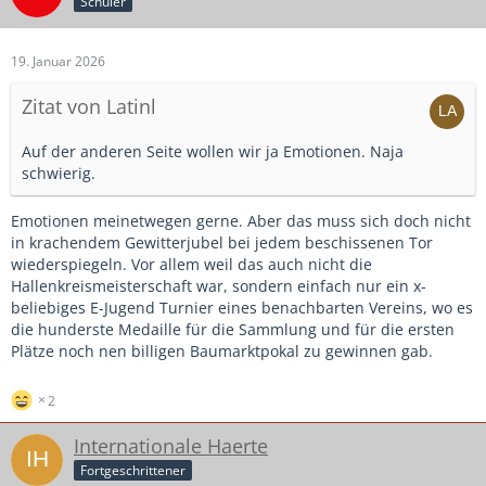
Schüler
mich viele Dinge stören oder nerven...
beschreibst das wirklich jeder Verein eine Mannschaft
stellen kann wirkt es komisch.
Beide Vereine haben übrigens keine Not.
19. Januar 2026
Verein A kann 2 Mannschaften stellen und Verein B kann
eine Mannschaft stellen.
Zitat von Latinl
Auf der anderen Seite wollen wir ja Emotionen. Naja
schwierig.
Emotionen meinetwegen gerne. Aber das muss sich doch nicht
in krachendem Gewitterjubel bei jedem beschissenen Tor
wiederspiegeln. Vor allem weil das auch nicht die
Hallenkreismeisterschaft war, sondern einfach nur ein x-
beliebiges E-Jugend Turnier eines benachbarten Vereins, wo es
die hunderste Medaille für die Sammlung und für die ersten
Plätze noch nen billigen Baumarktpokal zu gewinnen gab.
2
Internationale Haerte
Fortgeschrittener