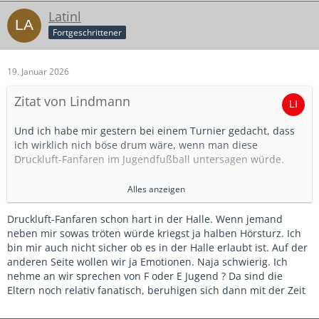
Latinl
Fortgeschrittener
19. Januar 2026
Zitat von Lindmann
Und ich habe mir gestern bei einem Turnier gedacht, dass
ich wirklich nich böse drum wäre, wenn man diese
Druckluft-Fanfaren im Jugendfußball untersagen würde.
Die Eltern aller Teams haben im ganz normalen Rahmen
Alles anzeigen
gejubelt und angefeuert. Nur eine Mannschaft stach raus.
Deren Eltern hatten mehrere dieser Druckluft Fanfaren
Druckluft-Fanfaren schon hart in der Halle. Wenn jemand
dabei. Und bei jedem Tor, bei jeder gelungenen Aktion und
neben mir sowas tröten würde kriegst ja halben Hörsturz. Ich
bei jedem Abpfiff (sofern das Ergebis zusagte) wurde
bin mir auch nicht sicher ob es in der Halle erlaubt ist. Auf der
tierisch laut getrötet. In der Halle ist es ohnehin schon sehr
anderen Seite wollen wir ja Emotionen. Naja schwierig. Ich
laut...selbst ohne die Tröten. Dazu kommt noch diese
nehme an wir sprechen von F oder E Jugend ? Da sind die
dämliche (und ebenfalls unnötig laute) Tormusik aus den PA
Eltern noch relativ fanatisch, beruhigen sich dann mit der Zeit
Lautsprechern und der sonstige Jubel. Da zucken die Spieler
jedes Mal zusammen.