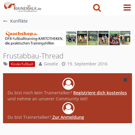
Konflikte
Frustabbau-Thread
Goodie
19. September 2016
Kinderfußball
Du bist noch kein Trainertalker?
Registriere dich kostenlos
und nehme an unserer Community teil!
Du bist Trainertalker?
Zur Anmeldung