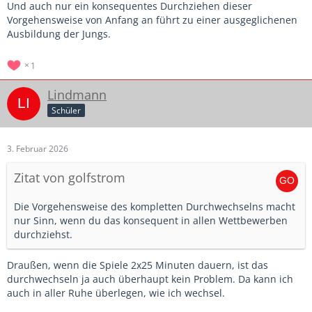
Und auch nur ein konsequentes Durchziehen dieser
Hab mich da dann schon ein bisschen geärgert und in der
Vorgehensweise von Anfang an führt zu einer ausgeglichenen
Zwickmühle gefühlt. Vor dem letzten Spiel hat ein
Ausbildung der Jungs.
Spielervater sogar angemerkt, dass wir heute ja deutlich
weniger durchwechseln als sonst. Er hatte natürlich recht
1
und daher hab ich im letzten Spiel dann unseren besten
Spieler auf der Bank gelassen. Der Vater war dann
Lindmann
zufrieden. Dafür sind wir dann aber nicht weitergekommen
Schüler
und meine Spieler gefrustet. Allen gerecht machen kann es
natürlich ohnehin nie.
3. Februar 2026
Heute ärger ich mich über die gewinnorientierte
Herangehensweise von gestern.
Zitat von golfstrom
Die Vorgehensweise des kompletten Durchwechselns macht
nur Sinn, wenn du das konsequent in allen Wettbewerben
durchziehst.
Draußen, wenn die Spiele 2x25 Minuten dauern, ist das
durchwechseln ja auch überhaupt kein Problem. Da kann ich
auch in aller Ruhe überlegen, wie ich wechsel.