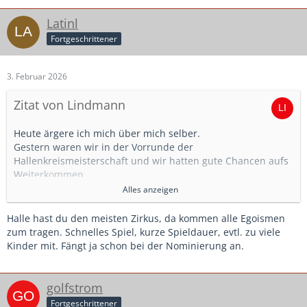
Latinl
Fortgeschrittener
3. Februar 2026
Zitat von Lindmann
Heute ärgere ich mich über mich selber.
Gestern waren wir in der Vorrunde der
Hallenkreismeisterschaft und wir hatten gute Chancen aufs
Weiterkommen.
Ich hatte 8 Kinder mitgenommen, also 3 Auswechselspieler.
Alles anzeigen
Einige Spiele waren sehr knapp. Also lange unentschieden
Halle hast du den meisten Zirkus, da kommen alle Egoismen
und das Siegtor lag quasi schon in der Luft.
zum tragen. Schnelles Spiel, kurze Spieldauer, evtl. zu viele
Und irgendwann hab ich mich dabei erwischt, dass ich
Kinder mit. Fängt ja schon bei der Nominierung an.
eigentlich zu wenig durchwechsel. Die beiden besten
Spieler des Teams waren tatsächlich nur selten auf der
Bank. Und gegen die stärkeren Teams standen auch
golfstrom
meistens unsere stärktsten Spieler in der Startaufstellung.
Fortgeschrittener