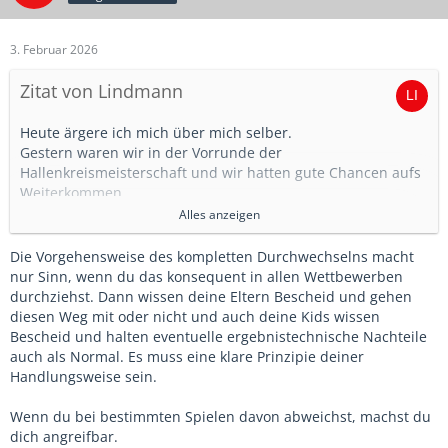
Der Grund war klar...irgendwie wollte ich unsere
Siegchanchen nicht schmälern...gerade wenn es so knapp
war.
3. Februar 2026
Hab mich da dann schon ein bisschen geärgert und in der
Zitat von Lindmann
Zwickmühle gefühlt. Vor dem letzten Spiel hat ein
Spielervater sogar angemerkt, dass wir heute ja deutlich
Heute ärgere ich mich über mich selber.
weniger durchwechseln als sonst. Er hatte natürlich recht
Gestern waren wir in der Vorrunde der
und daher hab ich im letzten Spiel dann unseren besten
Hallenkreismeisterschaft und wir hatten gute Chancen aufs
Spieler auf der Bank gelassen. Der Vater war dann
Weiterkommen.
zufrieden. Dafür sind wir dann aber nicht weitergekommen
Ich hatte 8 Kinder mitgenommen, also 3 Auswechselspieler.
Alles anzeigen
und meine Spieler gefrustet. Allen gerecht machen kann es
natürlich ohnehin nie.
Einige Spiele waren sehr knapp. Also lange unentschieden
Die Vorgehensweise des kompletten Durchwechselns macht
und das Siegtor lag quasi schon in der Luft.
nur Sinn, wenn du das konsequent in allen Wettbewerben
Heute ärger ich mich über die gewinnorientierte
Und irgendwann hab ich mich dabei erwischt, dass ich
durchziehst. Dann wissen deine Eltern Bescheid und gehen
Herangehensweise von gestern.
eigentlich zu wenig durchwechsel. Die beiden besten
diesen Weg mit oder nicht und auch deine Kids wissen
Spieler des Teams waren tatsächlich nur selten auf der
Bescheid und halten eventuelle ergebnistechnische Nachteile
Bank. Und gegen die stärkeren Teams standen auch
auch als Normal. Es muss eine klare Prinzipie deiner
meistens unsere stärktsten Spieler in der Startaufstellung.
Handlungsweise sein.
Der Grund war klar...irgendwie wollte ich unsere
Siegchanchen nicht schmälern...gerade wenn es so knapp
Wenn du bei bestimmten Spielen davon abweichst, machst du
war.
dich angreifbar.