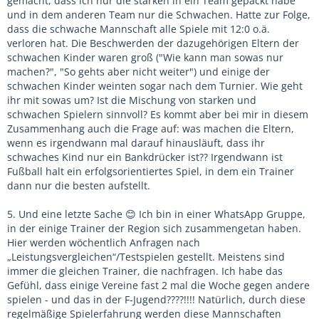
gemacht, dass ich nur die starken in ein Team gepackt habe
und in dem anderen Team nur die Schwachen. Hatte zur Folge,
dass die schwache Mannschaft alle Spiele mit 12:0 o.ä.
verloren hat. Die Beschwerden der dazugehörigen Eltern der
schwachen Kinder waren groß ("Wie kann man sowas nur
machen?", "So gehts aber nicht weiter") und einige der
schwachen Kinder weinten sogar nach dem Turnier. Wie geht
ihr mit sowas um? Ist die Mischung von starken und
schwachen Spielern sinnvoll? Es kommt aber bei mir in diesem
Zusammenhang auch die Frage auf: was machen die Eltern,
wenn es irgendwann mal darauf hinausläuft, dass ihr
schwaches Kind nur ein Bankdrücker ist?? Irgendwann ist
Fußball halt ein erfolgsorientiertes Spiel, in dem ein Trainer
dann nur die besten aufstellt.
5. Und eine letzte Sache
Ich bin in einer WhatsApp Gruppe,
😊
in der einige Trainer der Region sich zusammengetan haben.
Hier werden wöchentlich Anfragen nach
„Leistungsvergleichen“/Testspielen gestellt. Meistens sind
immer die gleichen Trainer, die nachfragen. Ich habe das
Gefühl, dass einige Vereine fast 2 mal die Woche gegen andere
spielen - und das in der F-Jugend????!!!! Natürlich, durch diese
regelmäßige Spielerfahrung werden diese Mannschaften