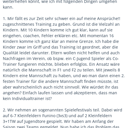
weiterhelfen könnt, wie ich mit folgenden Dingen umgehen
kann.
1. Mir fällt es zur Zeit sehr schwer ein auf meine Ansprüche!!
zugeschnittenes Training zu geben. Grund ist die Vielzahl an
Kindern. Mit 10 Kindern komme ich gut klar, kann auf sie
eingehen, coachen, Fehler erklären etc. Mit momentan 16
Kindern komme ich ganz klar an meine Grenze. Ich habe die
Kinder zwar im Griff und das Training ist geordnet, aber die
Qualität leidet darunter. Eltern wollen nicht helfen und auch
Nachfragen im Verein, ob bspw. ein C-Jugend Spieler als Co-
Trainer fungieren möchte, blieben erfolglos. Ein Ansatz wäre
natürlich die Mannschaft in F1 und F2 zu teilen. Mit jeweils 8
Kindern eine Mannschaft zu haben, und wo man dann einen 2.
festen Trainer für die andere Mannschaft finden müsste, ist
aber wahrscheinlich auch nicht sinnvoll. Wie würdet ihr das
angehen? Einfach laufen lassen und akzeptieren, dass man
kein Individualtrainer ist?
2. Wir nehmen an sogenannten Spielefestivals teil. Dabei wird
auf 6-7 Kleinfeldern Funino (3vs3) und auf 2 Kleinfeldern
3+1TW auf Jugendtore gespielt. Wir haben am Anfang der
Saison zwei Teams gemeldet. Nun habe ich das Problem das