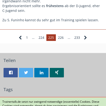
irgendwann nicht mehr.
Ergebnisorientiert sollte es
frühestens
ab der D-Jugend, eher
C-Jugend sein.
Zu 5. Funinho kannst du sehr gut im Training spielen lassen.
1
…
224
225
226
…
233
Teilen
Tags
1
2
4
6
24
Frustabbau
Metoo
er
Grüße
Trainertalk.de setzt nur zwingend notwendige (essentielle) Cookies. Diese
Cookies sind notwendig, damit du hier navigieren und die Funktionen und
14
3966