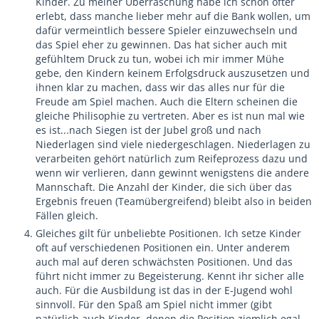
Kinder. Zu meiner Überraschung habe ich schon öfter
erlebt, dass manche lieber mehr auf die Bank wollen, um
dafür vermeintlich bessere Spieler einzuwechseln und
das Spiel eher zu gewinnen. Das hat sicher auch mit
gefühltem Druck zu tun, wobei ich mir immer Mühe
gebe, den Kindern keinem Erfolgsdruck auszusetzen und
ihnen klar zu machen, dass wir das alles nur für die
Freude am Spiel machen. Auch die Eltern scheinen die
gleiche Philisophie zu vertreten. Aber es ist nun mal wie
es ist...nach Siegen ist der Jubel groß und nach
Niederlagen sind viele niedergeschlagen. Niederlagen zu
verarbeiten gehört natürlich zum Reifeprozess dazu und
wenn wir verlieren, dann gewinnt wenigstens die andere
Mannschaft. Die Anzahl der Kinder, die sich über das
Ergebnis freuen (Teamübergreifend) bleibt also in beiden
Fällen gleich.
Gleiches gilt für unbeliebte Positionen. Ich setze Kinder
oft auf verschiedenen Positionen ein. Unter anderem
auch mal auf deren schwächsten Positionen. Und das
führt nicht immer zu Begeisterung. Kennt ihr sicher alle
auch. Für die Ausbildung ist das in der E-Jugend wohl
sinnvoll. Für den Spaß am Spiel nicht immer (gibt
natürlich auch Kinder, denen die Position ziemlich egal