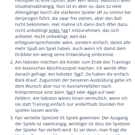
Passspiel ist eine Option, aber kein Muss. Natürlich alles
situationsabhängig. Nun ist es aber so, dass zu viele
Alleingänge durch die stärkeren Spieler oft zu Unmut bei
denjenigen führt, die zwar frei stehen, aber den Ball
nicht bekommen. Hier mahne ich dann doch öfter dazu,
nicht unbedingt
jedes
1gg1 mitzunehmen, das sich
anbietet. Nicht unbedingt, weil das
erfolgsversprechender wäre, sondern einfach, damit alle
mehr Spaß am Spiel haben. Auch wenn ich damit dem
Dribbler ein wenig seine Entwicklung einbremse.
Am liebsten möchten die Kinder zum Ende des Trainings
ein klassisches Abschlussspiel machen. Ich werde öfter
danach gefragt. Am liebsten 7gg7. Da haben die einfach
Bock drauf. Zugunsten der besseren Ausbildung gebe ich
dem Wunsch aber nur in Ausnahmefällen nach.
Kompromisse sind dann 3gg3 oder 4gg4 auf zwei
Feldern. Am liebsten wären ihnen vermutlich, wenn ich
sie statt Training einfach nur anderthalb Stunden frei
spielen lassen würde.
Fair verteilte Spielzeit VS Spiele gewinnen: Der Ausgang
der Spiele ist zweitrangig, wichtiger ist dass die Spielzeit
der Spieler fair verteilt wird. Es sei denn, man fragt die