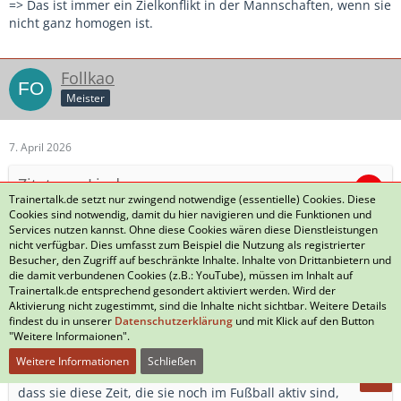
=> Das ist immer ein Zielkonflikt in der Mannschaften, wenn sie
nicht ganz homogen ist.
Follkao
Meister
7. April 2026
Zitat von Lindmann
Trainertalk.de setzt nur zwingend notwendige (essentielle) Cookies. Diese
Cookies sind notwendig, damit du hier navigieren und die Funktionen und
Gerade wenn ich bedenke, dass in zwei drei Jahren für die
Services nutzen kannst. Ohne diese Cookies wären diese Dienstleistungen
Hälfte der Mannschaft es eh vorbei ist mit Fußball
nicht verfügbar. Dies umfasst zum Beispiel die Nutzung als registrierter
Besucher, den Zugriff auf beschränkte Inhalte. Inhalte von Drittanbietern und
die damit verbundenen Cookies (z.B.: YouTube), müssen im Inhalt auf
Aus meiner persönlichen Erfahrung kann ich berichten, dass
Trainertalk.de entsprechend gesondert aktiviert werden. Wird der
ich mit dieser Prognose sehr oft danebengelegen hätte.
Aktivierung nicht zugestimmt, sind die Inhalte nicht sichtbar. Weitere Details
findest du in unserer
Datenschutzerklärung
und mit Klick auf den Button
"Weitere Informaionen".
Zitat von Lindmann
Weitere Informationen
Schließen
dass sie diese Zeit, die sie noch im Fußball aktiv sind,