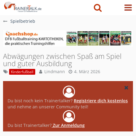
Spielbetrieb
Abwägungen zwischen Spaß am Spiel
und guter Ausbildung
Lindmann
4. März 2026
Kinderfußball
Du bist noch kein Trainertalker?
Registriere dich kostenlos
und nehme an unserer Community teil!
Du bist Trainertalker?
Zur Anmeldung