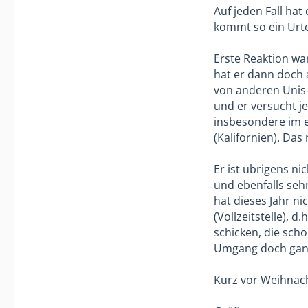
Auf jeden Fall hat
kommt so ein Urte
Erste Reaktion wa
hat er dann doch 
von anderen Unis p
und er versucht je
insbesondere im er
(Kalifornien). Da
Er ist übrigens n
und ebenfalls seh
hat dieses Jahr ni
(Vollzeitstelle), 
schicken, die scho
Umgang doch ganz 
Kurz vor Weihnach