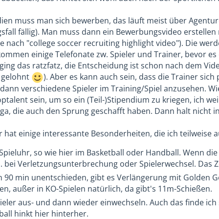
dien muss man sich bewerben, das läuft meist über Agentur
gsfall fällig). Man muss dann ein Bewerbungsvideo erstellen
e nach "college soccer recruiting highlight video"). Die w
kommen einige Telefonate zw. Spieler und Trainer, bevor es 
ing das ratzfatz, die Entscheidung ist schon nach dem Video
 gelohnt
). Aber es kann auch sein, dass die Trainer sic
dann verschiedene Spieler im Training/Spiel anzusehen. Wi
talent sein, um so ein (Teil-)Stipendium zu kriegen, ich we
ga, die auch den Sprung geschafft haben. Dann halt nicht in
r hat einige interessante Besonderheiten, die ich teilweise
 Spieluhr, so wie hier im Basketball oder Handball. Wenn die
b. bei Verletzungsunterbrechung oder Spielerwechsel. Das Zei
h 90 min unentschieden, gibt es Verlängerung mit Golden Go
n, außer in KO-Spielen natürlich, da gibt's 11m-Schießen.
eler aus- und dann wieder einwechseln. Auch das finde ich s
all hinkt hier hinterher.