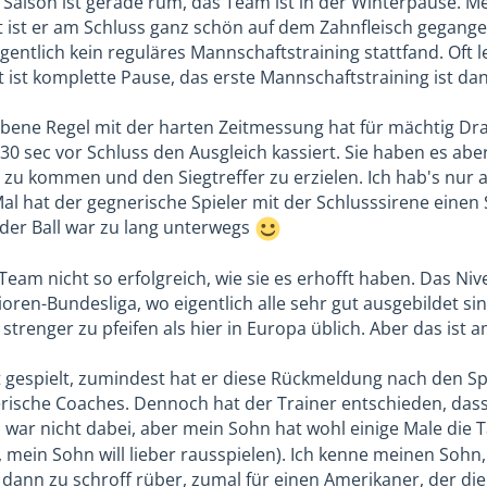
 Saison ist gerade rum, das Team ist in der Winterpause. Me
 ist er am Schluss ganz schön auf dem Zahnfleisch gegange
eigentlich kein reguläres Mannschaftstraining stattfand. Of
zt ist komplette Pause, das erste Mannschaftstraining ist da
bene Regel mit der harten Zeitmessung hat für mächtig Dra
0 sec vor Schluss den Ausgleich kassiert. Sie haben es aber
 zu kommen und den Siegtreffer zu erzielen. Ich hab's nur a
Mal hat der gegnerische Spieler mit der Schlusssirene eine
 der Ball war zu lang unterwegs
Team nicht so erfolgreich, wie sie es erhofft haben. Das Ni
ioren-Bundesliga, wo eigentlich alle sehr gut ausgebildet si
strenger zu pfeifen als hier in Europa üblich. Aber das ist 
t gespielt, zumindest hat er diese Rückmeldung nach den 
nerische Coaches. Dennoch hat der Trainer entschieden, dass
h war nicht dabei, aber mein Sohn hat wohl einige Male die Tak
, mein Sohn will lieber rausspielen). Ich kenne meinen Sohn
 dann zu schroff rüber, zumal für einen Amerikaner, der die