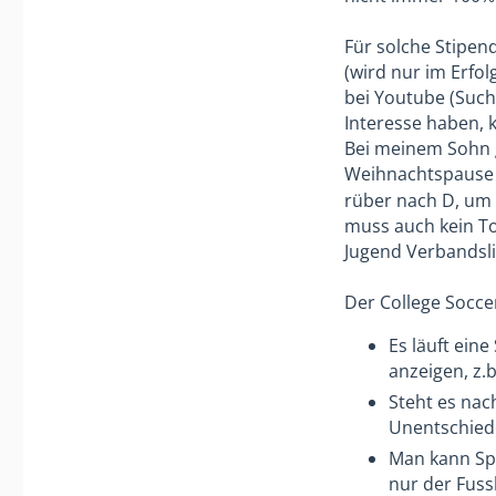
Für solche Stipen
(wird nur im Erfol
bei Youtube (Such
Interesse haben, 
Bei meinem Sohn g
Weihnachtspause
rüber nach D, um 
muss auch kein Top
Jugend Verbandsli
Der College Socce
Es läuft eine
anzeigen, z.
Steht es nac
Unentschiede
Man kann Spi
nur der Fussb