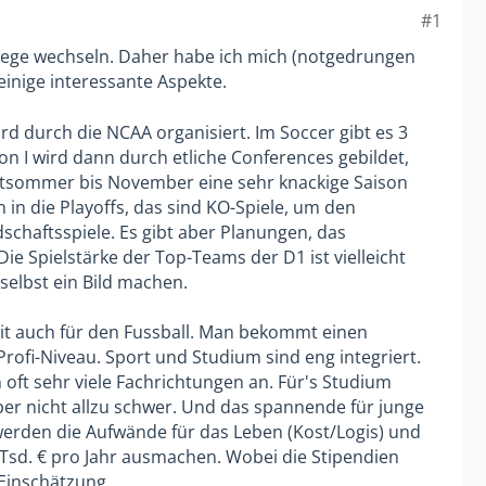
#1
ege wechseln. Daher habe ich mich (notgedrungen
einige interessante Aspekte.
ird durch die NCAA organisiert. Im Soccer gibt es 3
sion I wird dann durch etliche Conferences gebildet,
pätsommer bis November eine sehr knackige Saison
in die Playoffs, das sind KO-Spiele, um den
schaftsspiele. Es gibt aber Planungen, das
 Spielstärke der Top-Teams der D1 ist vielleicht
 selbst ein Bild machen.
it auch für den Fussball. Man bekommt einen
 Profi-Niveau. Sport und Studium sind eng integriert.
 oft sehr viele Fachrichtungen an. Für's Studium
ber nicht allzu schwer. Und das spannende für junge
 werden die Aufwände für das Leben (Kost/Logis) und
 Tsd. € pro Jahr ausmachen. Wobei die Stipendien
 Einschätzung.