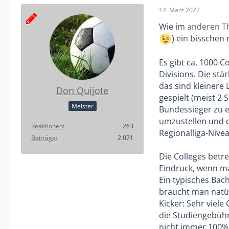
14. März 2022
Wie im
anderen T
) ein bisschen
Es gibt ca. 1000 C
Divisions. Die stä
das sind kleinere
Don Quijote
gespielt (meist 2
Meister
Bundessieger zu e
umzustellen und d
Reaktionen
263
Regionalliga-Nivea
Beiträge
2.071
Die Colleges betr
Eindruck, wenn man
Ein typisches Bach
braucht man natür
Kicker: Sehr viel
die Studiengebühr
nicht immer 100% 