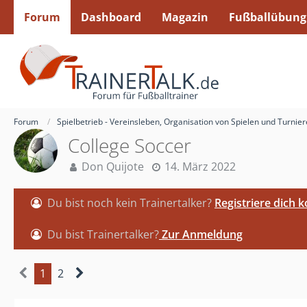
Forum
Dashboard
Magazin
Fußballübung
Forum
Spielbetrieb - Vereinsleben, Organisation von Spielen und Turnie
College Soccer
Don Quijote
14. März 2022
Du bist noch kein Trainertalker?
Registriere dich 
Du bist Trainertalker?
Zur Anmeldung
1
2