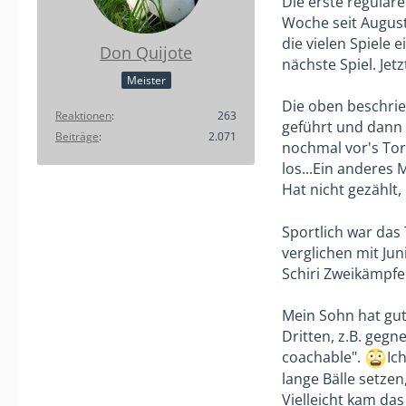
Die erste reguläre
Woche seit August
die vielen Spiele 
Don Quijote
nächste Spiel. Jet
Meister
Die oben beschrie
Reaktionen
263
geführt und dann 3
Beiträge
2.071
nochmal vor's Tor
los...Ein anderes 
Hat nicht gezählt,
Sportlich war das 
verglichen mit Jun
Schiri Zweikämpfe 
Mein Sohn hat gu
Dritten, z.B. geg
coachable".
Ic
lange Bälle setzen
Vielleicht kam das