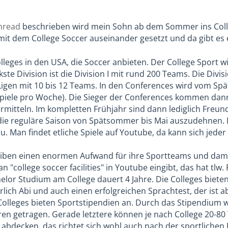
hread
beschrieben wird mein Sohn ab dem Sommer ins Coll
 mit dem College Soccer auseinander gesetzt und da gibt es 
olleges in den USA, die Soccer anbieten. Der College Sport w
rkste Division ist die Division I mit rund 200 Teams. Die Divi
 Ligen mit 10 bis 12 Teams. In den Conferences wird vom S
 Spiele pro Woche). Die Sieger der Conferences kommen dann 
rmitteln. Im kompletten Frühjahr sind dann lediglich Freund
ie reguläre Saison von Spätsommer bis Mai auszudehnen. Die
u. Man findet etliche Spiele auf Youtube, da kann sich jeder
eiben einen enormen Aufwand für ihre Sportteams und dam
 "college soccer facilities" in Youtube eingibt, das hat tlw.
elor Studium am College dauert 4 Jahre. Die Colleges bieten
lich Abi und auch einen erfolgreichen Sprachtest, der ist a
e Colleges bieten Sportstipendien an. Durch das Stipendium
en getragen. Gerade letztere können je nach College 20-80
abdecken, das richtet sich wohl auch nach der sportlichen