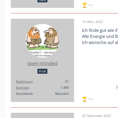
1
14. März 2022
Ich finde gut wie 
Alle Energie und 
Ich wünsche auf all
open-minded
Profi
Reaktionen
51
Beiträge
1.409
Geschlecht
Männlich
1
23. November 2022