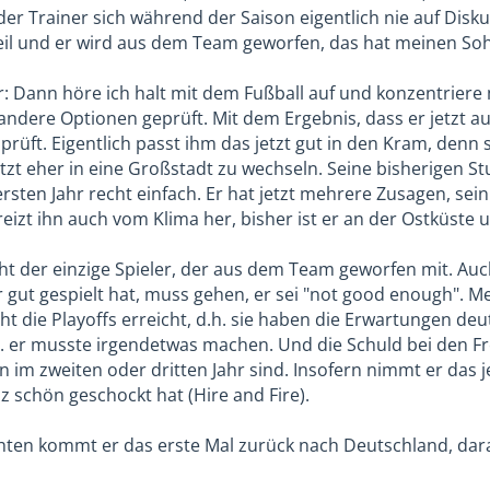
 der Trainer sich während der Saison eigentlich nie auf Dis
il und er wird aus dem Team geworfen, das hat meinen Sohn
r: Dann höre ich halt mit dem Fußball auf und konzentriere
andere Optionen geprüft. Mit dem Ergebnis, dass er jetzt au
rüft. Eigentlich passt ihm das jetzt gut in den Kram, denn se
tzt eher in eine Großstadt zu wechseln. Seine bisherigen St
sten Jahr recht einfach. Er hat jetzt mehrere Zusagen, sein
s reizt ihn auch vom Klima her, bisher ist er an der Ostküs
icht der einzige Spieler, der aus dem Team geworfen mit. A
r gut gespielt hat, muss gehen, er sei "not good enough". 
cht die Playoffs erreicht, d.h. sie haben die Erwartungen deu
d.h. er musste irgendetwas machen. Und die Schuld bei den F
n im zweiten oder dritten Jahr sind. Insofern nimmt er das
schön geschockt hat (Hire and Fire).
ten kommt er das erste Mal zurück nach Deutschland, dara