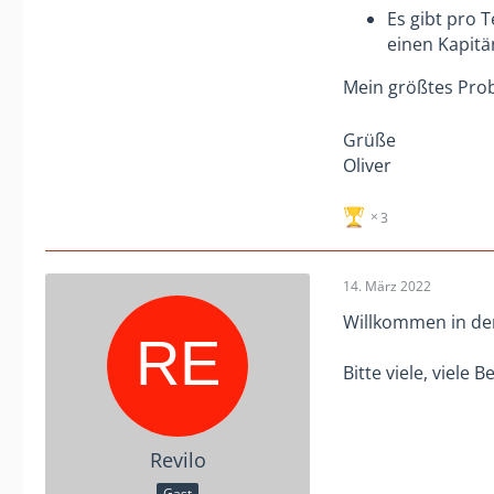
Es gibt pro 
einen Kapitä
Mein größtes Prob
Grüße
Oliver
3
14. März 2022
Willkommen in de
Bitte viele, viele B
Revilo
Gast