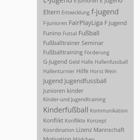
E Jugend
E-Junioren
f-jugend
Eltern
Entwicklung
FairPlayLiga
F Jugend
F-Junioren
Fußball
Funino
Futsal
Fußballtrainer Seminar
Fußballtraining
Förderung
G-Jugend
Geld
Halle
Hallenfussball
Hilfe
Hallenturnier
Horst Wein
Jugend
Jugendfussball
Junioren
kinder
Kinder-und Jugendtraining
Kinderfußball
Kommunikation
Konflikt
Konflikte
Konzept
Lizenz
Mannschaft
Koordination
Motivation
Mädchen