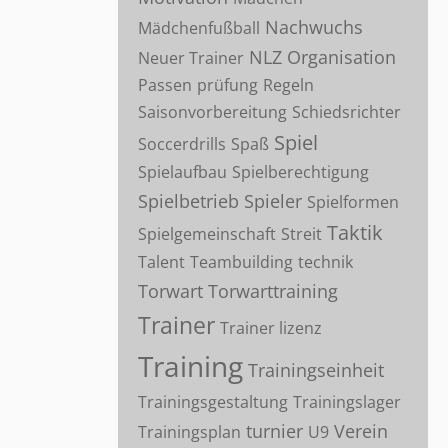
Nachwuchs
Mädchenfußball
NLZ
Organisation
Neuer Trainer
Passen
prüfung
Regeln
Saisonvorbereitung
Schiedsrichter
Spiel
Soccerdrills
Spaß
Spielaufbau
Spielberechtigung
Spielbetrieb
Spieler
Spielformen
Taktik
Spielgemeinschaft
Streit
Talent
Teambuilding
technik
Torwart
Torwarttraining
Trainer
Trainer lizenz
Training
Trainingseinheit
Trainingsgestaltung
Trainingslager
turnier
Verein
Trainingsplan
U9