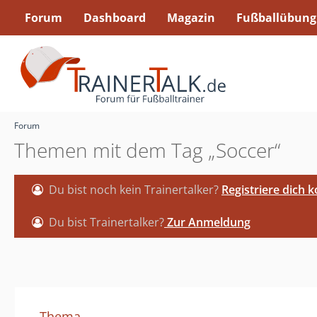
Forum
Dashboard
Magazin
Fußballübung
Forum
Themen mit dem Tag „Soccer“
Du bist noch kein Trainertalker?
Registriere dich 
Du bist Trainertalker?
Zur Anmeldung
Thema