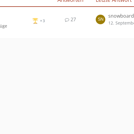
snowboard
27
3
12. Septemb
lüge