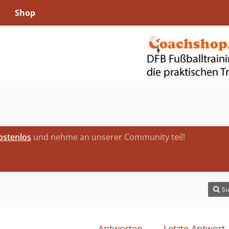
Shop
kostenlos
und nehme an unserer Community teil!
Su
Antworten
Letzte Antwort