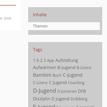
Inhalte
er 2025
Themen
Tags
1
6
2
Aufstellung
3
App
Aufwärmen
B-Jugend
B-Lizenz
Bambini
C-Jugend
Buch
C Jugend
C-Lizenz
Coaching
D-Jugend
DFB
D-Junioren
Disziplin
D Jugend
Dribbling
E-Jugend