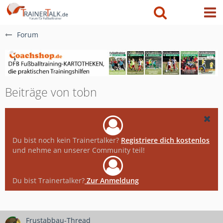
Forum
Beiträge von tobn
Du bist noch kein Trainertalker?
Registriere dich kostenlos
und nehme an unserer Community teil!
Du bist Trainertalker?
Zur Anmeldung
Frustabbau-Thread