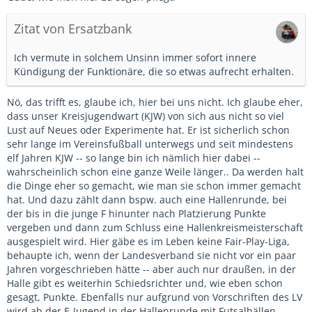
Zitat von Ersatzbank
Ich vermute in solchem Unsinn immer sofort innere
Kündigung der Funktionäre, die so etwas aufrecht erhalten.
Nö, das trifft es, glaube ich, hier bei uns nicht. Ich glaube eher,
dass unser Kreisjugendwart (KJW) von sich aus nicht so viel
Lust auf Neues oder Experimente hat. Er ist sicherlich schon
sehr lange im Vereinsfußball unterwegs und seit mindestens
elf Jahren KJW -- so lange bin ich nämlich hier dabei --
wahrscheinlich schon eine ganze Weile länger.. Da werden halt
die Dinge eher so gemacht, wie man sie schon immer gemacht
hat. Und dazu zählt dann bspw. auch eine Hallenrunde, bei
der bis in die junge F hinunter nach Platzierung Punkte
vergeben und dann zum Schluss eine Hallenkreismeisterschaft
ausgespielt wird. Hier gäbe es im Leben keine Fair-Play-Liga,
behaupte ich, wenn der Landesverband sie nicht vor ein paar
Jahren vorgeschrieben hätte -- aber auch nur draußen, in der
Halle gibt es weiterhin Schiedsrichter und, wie eben schon
gesagt, Punkte. Ebenfalls nur aufgrund von Vorschriften des LV
wird ab der E-Jugend in der Hallenrunde mit Futsalbällen