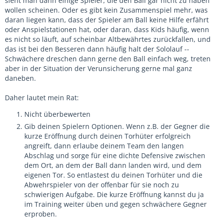
sieht man dann einige Spieler, die den Ball gar nicht zu haben
Ich würde gerne die Kids fragen warum sie meinen das das
wollen scheinen. Oder es gibt kein Zusammenspiel mehr, was
Spiel so gelaufen ist.
daran liegen kann, dass der Spieler am Ball keine Hilfe erfährt
oder Anspielstationen hat, oder daran, dass Kids häufig, wenn
es nicht so läuft, auf scheinbar Altbewährtes zurückfallen, und
Leider kommt es gegen starke Mannschaften immer wieder
das ist bei den Besseren dann häufig halt der Sololauf --
zu solchen Spielen. Der erste Reflex ist oft der TW ist schuld.
Schwächere dreschen dann gerne den Ball einfach weg, treten
Weil er das 1;1 "verschuldet hat ". Beim Abstoß hat er einen
aber in der Situation der Verunsicherung gerne mal ganz
Gegenspieler angespielt , der dann direkt ein Tor gemacht
daneben.
hat. Die Tatsache das das der eigentlich angespielt sich
nicht dem Ball entgegen bewegt hat und das sich generell
Daher lautet mein Rat:
beim Abstoß die Spieler nicht freilaufen vergessen einige
Nicht überbewerten
dabei.
Gib deinen Spielern Optionen. Wenn z.B. der Gegner die
kurze Eröffnung durch deinen Torhüter erfolgreich
angreift, dann erlaube deinem Team den langen
Abschlag und sorge für eine dichte Defensive zwischen
dem Ort, an dem der Ball dann landen wird, und dem
eigenen Tor. So entlastest du deinen Torhüter und die
Abwehrspieler von der offenbar für sie noch zu
schwierigen Aufgabe. Die kurze Eröffnung kannst du ja
im Training weiter üben und gegen schwächere Gegner
erproben.