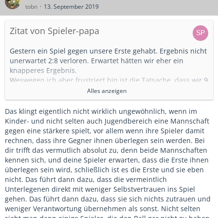
tobn
13. September 2019
Zitat von Spieler-papa
Gestern ein Spiel gegen unsere Erste gehabt. Ergebnis nicht
unerwartet 2:8 verloren. Erwartet hätten wir eher ein
knapperes Ergebnis.
Weswegen ich aber frustriert bin ist die Tatsache, dass wir 9
Torschüsse hatten und der Gegner 35. Es gab nur 2 direkte
Alles anzeigen
Tore für den Gegner alle anderen wurden im Nachschuss
gemacht.
Das klingt eigentlich nicht wirklich ungewöhnlich, wenn im
Kinder- und nicht selten auch Jugendbereich eine Mannschaft
Der Gegner kam immer wieder mit mehreren Spielern vor
gegen eine stärkere spielt, vor allem wenn ihre Spieler damit
unser Tor uns konnte seine Torchancen rausspielen. Es war
rechnen, dass ihre Gegner ihnen überlegen sein werden. Bei
als ob wir keine Abwehr hätten. Besonders die linke Seite
dir trifft das vermutlich absolut zu, denn beide Mannschaften
schien immer völlig offen zu sein. Ausgerechnet dort spielt
kennen sich, und deine Spieler erwarten, dass die Erste ihnen
einer unser besten Abwehrspieler.
überlegen sein wird, schließlich ist es die Erste und sie eben
nicht. Das führt dann dazu, dass die vermeintlich
Wie wertet man so ein Spiel aus ?
Unterlegenen direkt mit weniger Selbstvertrauen ins Spiel
Reicht ein gut gespielt und die anderen waren älter und
gehen. Das führt dann dazu, dass sie sich nichts zutrauen und
Körperlich stärker ?
weniger Verantwortung übernehmen als sonst. Nicht selten