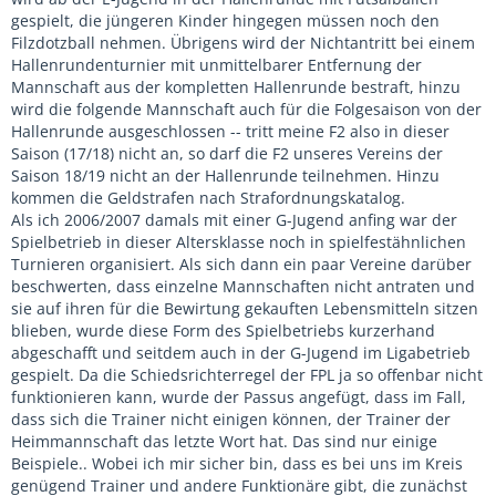
gespielt, die jüngeren Kinder hingegen müssen noch den
Filzdotzball nehmen. Übrigens wird der Nichtantritt bei einem
Hallenrundenturnier mit unmittelbarer Entfernung der
Mannschaft aus der kompletten Hallenrunde bestraft, hinzu
wird die folgende Mannschaft auch für die Folgesaison von der
Hallenrunde ausgeschlossen -- tritt meine F2 also in dieser
Saison (17/18) nicht an, so darf die F2 unseres Vereins der
Saison 18/19 nicht an der Hallenrunde teilnehmen. Hinzu
kommen die Geldstrafen nach Strafordnungskatalog.
Als ich 2006/2007 damals mit einer G-Jugend anfing war der
Spielbetrieb in dieser Altersklasse noch in spielfestähnlichen
Turnieren organisiert. Als sich dann ein paar Vereine darüber
beschwerten, dass einzelne Mannschaften nicht antraten und
sie auf ihren für die Bewirtung gekauften Lebensmitteln sitzen
blieben, wurde diese Form des Spielbetriebs kurzerhand
abgeschafft und seitdem auch in der G-Jugend im Ligabetrieb
gespielt. Da die Schiedsrichterregel der FPL ja so offenbar nicht
funktionieren kann, wurde der Passus angefügt, dass im Fall,
dass sich die Trainer nicht einigen können, der Trainer der
Heimmannschaft das letzte Wort hat. Das sind nur einige
Beispiele.. Wobei ich mir sicher bin, dass es bei uns im Kreis
genügend Trainer und andere Funktionäre gibt, die zunächst