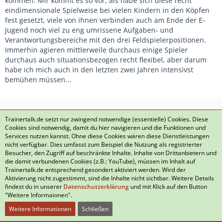
kommen. Mir kommt es so vor, als habe sich diese recht
eindimensionale Spielweise bei vielen Kindern in den Köpfen
fest gesetzt, viele von ihnen verbinden auch am Ende der E-
Jugend noch viel zu eng umrissene Aufgaben- und
Verantwortungsbereiche mit den drei Feldspielerpositionen.
Immerhin agieren mittlerweile durchaus einige Spieler
durchaus auch situationsbezogen recht flexibel, aber darum
habe ich mich auch in den letzten zwei Jahren intensivst
bemühen müssen...
1
2
3
4
5
…
161
Trainertalk.de setzt nur zwingend notwendige (essentielle) Cookies. Diese
Cookies sind notwendig, damit du hier navigieren und die Funktionen und
Services nutzen kannst. Ohne diese Cookies wären diese Dienstleistungen
nicht verfügbar. Dies umfasst zum Beispiel die Nutzung als registrierter
Besucher, den Zugriff auf beschränkte Inhalte. Inhalte von Drittanbietern und
die damit verbundenen Cookies (z.B.: YouTube), müssen im Inhalt auf
Datenschutzerklärung
Kontakt
Impressum
Trainertalk.de entsprechend gesondert aktiviert werden. Wird der
Aktivierung nicht zugestimmt, sind die Inhalte nicht sichtbar. Weitere Details
Nutzungsbedingungen
Häufig gestellte Fragen
findest du in unserer
Datenschutzerklärung
und mit Klick auf den Button
"Weitere Informaionen".
Weitere Informationen
Schließen
Community-Software:
WoltLab Suite™