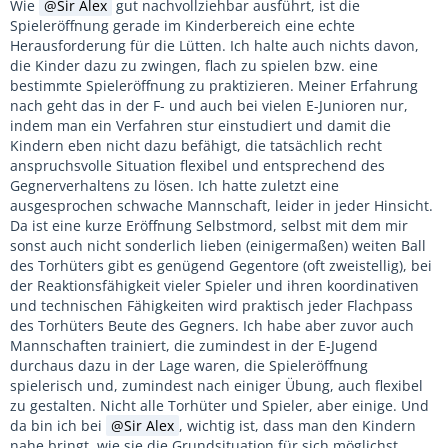
Wie
Sir Alex
gut nachvollziehbar ausführt, ist die
Spieleröffnung gerade im Kinderbereich eine echte
Herausforderung für die Lütten. Ich halte auch nichts davon,
die Kinder dazu zu zwingen, flach zu spielen bzw. eine
bestimmte Spieleröffnung zu praktizieren. Meiner Erfahrung
nach geht das in der F- und auch bei vielen E-Junioren nur,
indem man ein Verfahren stur einstudiert und damit die
Kindern eben nicht dazu befähigt, die tatsächlich recht
anspruchsvolle Situation flexibel und entsprechend des
Gegnerverhaltens zu lösen. Ich hatte zuletzt eine
ausgesprochen schwache Mannschaft, leider in jeder Hinsicht.
Da ist eine kurze Eröffnung Selbstmord, selbst mit dem mir
sonst auch nicht sonderlich lieben (einigermaßen) weiten Ball
des Torhüters gibt es genügend Gegentore (oft zweistellig), bei
der Reaktionsfähigkeit vieler Spieler und ihren koordinativen
und technischen Fähigkeiten wird praktisch jeder Flachpass
des Torhüters Beute des Gegners. Ich habe aber zuvor auch
Mannschaften trainiert, die zumindest in der E-Jugend
durchaus dazu in der Lage waren, die Spieleröffnung
spielerisch und, zumindest nach einiger Übung, auch flexibel
zu gestalten. Nicht alle Torhüter und Spieler, aber einige. Und
da bin ich bei
Sir Alex
, wichtig ist, dass man den Kindern
nahe bringt, wie sie die Grundsituation für sich möglichst