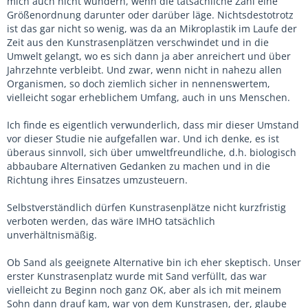
mich auch nicht wundern, wenn die tatsächliche Zahl eine
Größenordnung darunter oder darüber läge. Nichtsdestotrotz
ist das gar nicht so wenig, was da an Mikroplastik im Laufe der
Zeit aus den Kunstrasenplätzen verschwindet und in die
Umwelt gelangt, wo es sich dann ja aber anreichert und über
Jahrzehnte verbleibt. Und zwar, wenn nicht in nahezu allen
Organismen, so doch ziemlich sicher in nennenswertem,
vielleicht sogar erheblichem Umfang, auch in uns Menschen.
Ich finde es eigentlich verwunderlich, dass mir dieser Umstand
vor dieser Studie nie aufgefallen war. Und ich denke, es ist
überaus sinnvoll, sich über umweltfreundliche, d.h. biologisch
abbaubare Alternativen Gedanken zu machen und in die
Richtung ihres Einsatzes umzusteuern.
Selbstverständlich dürfen Kunstrasenplätze nicht kurzfristig
verboten werden, das wäre IMHO tatsächlich
unverhältnismäßig.
Ob Sand als geeignete Alternative bin ich eher skeptisch. Unser
erster Kunstrasenplatz wurde mit Sand verfüllt, das war
vielleicht zu Beginn noch ganz OK, aber als ich mit meinem
Sohn dann drauf kam, war von dem Kunstrasen, der, glaube