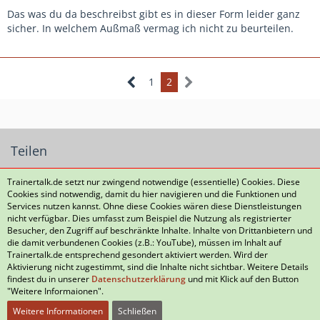
Vorredner sehen aber es gibt immer Konstellationen, die
Das was du da beschreibst gibt es in dieser Form leider ganz
gegen einen Vereinswechsel sprechen können. Zum
sicher. In welchem Außmaß vermag ich nicht zu beurteilen.
Beispiel, dass Kind will einfach mit seinen Freunden
Fußballspielen, und verzichtet dafür auf den
Leistungsorientierten Weg.
1
2
Ja, natürlich. Es gibt Kids die definitiv nicht wechseln wollen
oder einfach auch gerne die Stars in ihren Teams sein
wollen.
Teilen
Aber aus meiner Beobachtung heraus aus den letzten 20
Jahren sind viele kleinere Klubs und deren Trainer einfach
gar nicht bereit, die Spieler entsprechend dorthin zu
Trainertalk.de setzt nur zwingend notwendige (essentielle) Cookies. Diese
fördern.
Cookies sind notwendig, damit du hier navigieren und die Funktionen und
Services nutzen kannst. Ohne diese Cookies wären diese Dienstleistungen
Also sie sprechen mit den Eltern und Kindern meist gar
nicht verfügbar. Dies umfasst zum Beispiel die Nutzung als registrierter
nicht darüber. Sie sind froh, dass diese deutlich besseren
Besucher, den Zugriff auf beschränkte Inhalte. Inhalte von Drittanbietern und
Spieler in ihrem Team sind und diese Spieler garantieren ja
die damit verbundenen Cookies (z.B.: YouTube), müssen im Inhalt auf
Datenschutzerklärung
Kontakt
Impressum
häufig auch die Ergebnisse. Das ist meine Beobachtung.
Trainertalk.de entsprechend gesondert aktiviert werden. Wird der
Und nicht jedes talentierte Kind hat interessierte Eltern, die
Aktivierung nicht zugestimmt, sind die Inhalte nicht sichtbar. Weitere Details
Nutzungsbedingungen
Häufig gestellte Fragen
findest du in unserer
Datenschutzerklärung
und mit Klick auf den Button
das halbwegs beurteilen können und ihren Kindern dann
"Weitere Informaionen".
diesen Weg bereiten. Mitunter wollen die Eltern diese
Förderung auch gar nicht und erfreuen sich, dass ihr Kind
Weitere Informationen
Schließen