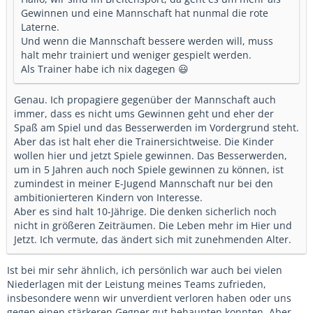
Gewinnen und eine Mannschaft hat nunmal die rote
Laterne.
Und wenn die Mannschaft bessere werden will, muss
halt mehr trainiert und weniger gespielt werden.
Als Trainer habe ich nix dagegen 😃
Genau. Ich propagiere gegenüber der Mannschaft auch
immer, dass es nicht ums Gewinnen geht und eher der
Spaß am Spiel und das Besserwerden im Vordergrund steht.
Aber das ist halt eher die Trainersichtweise. Die Kinder
wollen hier und jetzt Spiele gewinnen. Das Besserwerden,
um in 5 Jahren auch noch Spiele gewinnen zu können, ist
zumindest in meiner E-Jugend Mannschaft nur bei den
ambitionierteren Kindern von Interesse.
Aber es sind halt 10-Jährige. Die denken sicherlich noch
nicht in größeren Zeiträumen. Die Leben mehr im Hier und
Jetzt. Ich vermute, das ändert sich mit zunehmenden Alter.
Ist bei mir sehr ähnlich, ich persönlich war auch bei vielen
Niederlagen mit der Leistung meines Teams zufrieden,
insbesondere wenn wir unverdient verloren haben oder uns
gegen einen stärkeren Gegner gut behaupten konnten. Aber