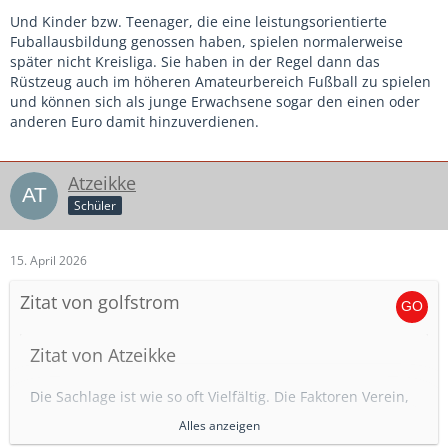
Und Kinder bzw. Teenager, die eine leistungsorientierte
Fuballausbildung genossen haben, spielen normalerweise
später nicht Kreisliga. Sie haben in der Regel dann das
Rüstzeug auch im höheren Amateurbereich Fußball zu spielen
und können sich als junge Erwachsene sogar den einen oder
anderen Euro damit hinzuverdienen.
Atzeikke
Schüler
15. April 2026
Zitat von golfstrom
Zitat von Atzeikke
Die Sachlage ist wie so oft Vielfältig. Die Faktoren Verein,
Eltern, Trainer und Spieler varieren doch überall.
Alles anzeigen
Grundsätzlich würde ich das auch so wie meine