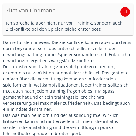
Zitat von Lindmann
Ich spreche ja aber nicht nur von Training, sondern auch
Zielkonflikte bei den Spielen (siehe erster post).
Danke für den hinweis. Die zielkonflikte können aber durchaus
darin begründet sein, das unterschiedliche ziele in der
erwartungshaltung trainer/spieler vorhanden sind. Entäuschte
erwartungen ergeben zwangsläufig konflikte.
Der transfer vom training zum spiel ( nutzen erkennen,
erkenntnis nutzen) ist da nunmal der schlüssel. Das geht m.e.
einfach über die vermittlungskompetenz in fordernden
spielformen in wettkampfsituationen. Jeder trainer sollte sich
m.e. auch nach jedem training fragen ob es IHM spass
gemacht hat und er sein trainingsziel ereicht hat(
verbesserung/bei maximaler zufriedenheit). Das bedingt auch
ein mindset der trainer.
Das was man beim dfb und der ausbildung m.e. wirklich
kritisieren kann sind mittlerweile nicht mehr die inhalte,
sondern die ausbildung und die vermittlung in punkto
lehrmethodik, gerade im breitensport.