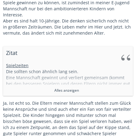
Spiele gewinnen zu können, ist zumindest in meiner E-Jugend
Mannschaft nur bei den ambitionierteren Kindern von
Interesse.
Aber es sind halt 10-Jährige. Die denken sicherlich noch nicht
in größeren Zeiträumen. Die Leben mehr im Hier und Jetzt. Ich
vermute, das ändert sich mit zunehmenden Alter.
Zitat
Spielzeiten
Die sollten schon ähnlich lang sein.
Eine Mannschaft gewinnt und verliert gemeinsam (kommt
bei den besseren Spielern und deren Eltern nicht immer gut
an 🤨).
Alles anzeigen
Kompromiss:
Ja, ist echt so. Die Eltern meiner Mannschaft stellen zum Glück
Bei leichteren Gegner spielen die schwächeren länger, finde
keine Ansprüche und sind auch eher ein Fan von fair verteilter
aber Variante 1 besser.
Spielzeit. Die Kinder hingegen sind mitunter schon mal
bisschen böse gewesen, dass sie ein Spiel verloren haben, weil
ich zu einem Zeitpunkt, an dem das Spiel auf der Kippe stand,
gute Spieler runter genommen und schwächere Spieler