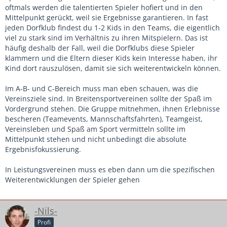
oftmals werden die talentierten Spieler hofiert und in den
Mittelpunkt gerückt, weil sie Ergebnisse garantieren. In fast
jeden Dorfklub findest du 1-2 Kids in den Teams, die eigentlich
viel zu stark sind im Verhältnis zu ihren Mitspielern. Das ist
häufig deshalb der Fall, weil die Dorfklubs diese Spieler
klammern und die Eltern dieser Kids kein Interesse haben, ihr
Kind dort rauszulösen, damit sie sich weiterentwickeln können.
Im A-B- und C-Bereich muss man eben schauen, was die
Vereinsziele sind. In Breitensportvereinen sollte der Spaß im
Vordergrund stehen. Die Gruppe mitnehmen, ihnen Erlebnisse
bescheren (Teamevents, Mannschaftsfahrten), Teamgeist,
Vereinsleben und Spaß am Sport vermitteln sollte im
Mittelpunkt stehen und nicht unbedingt die absolute
Ergebnisfokussierung.
In Leistungsvereinen muss es eben dann um die spezifischen
Weiterentwicklungen der Spieler gehen
-Nils-
Profi