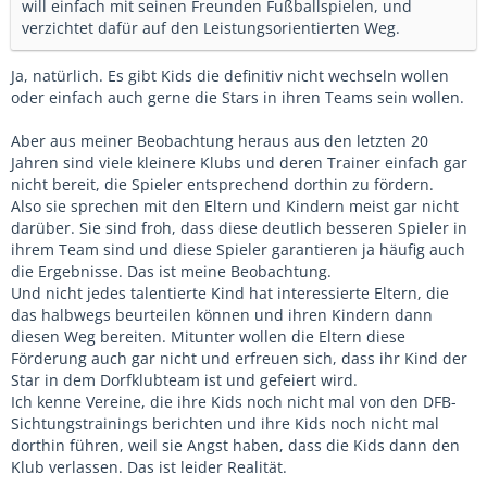
In Leistungsvereinen muss es eben dann um die
will einfach mit seinen Freunden Fußballspielen, und
spezifischen Weiterentwicklungen der Spieler gehen
verzichtet dafür auf den Leistungsorientierten Weg.
Ja, natürlich. Es gibt Kids die definitiv nicht wechseln wollen
oder einfach auch gerne die Stars in ihren Teams sein wollen.
Aber aus meiner Beobachtung heraus aus den letzten 20
Jahren sind viele kleinere Klubs und deren Trainer einfach gar
nicht bereit, die Spieler entsprechend dorthin zu fördern.
Also sie sprechen mit den Eltern und Kindern meist gar nicht
darüber. Sie sind froh, dass diese deutlich besseren Spieler in
ihrem Team sind und diese Spieler garantieren ja häufig auch
die Ergebnisse. Das ist meine Beobachtung.
Und nicht jedes talentierte Kind hat interessierte Eltern, die
das halbwegs beurteilen können und ihren Kindern dann
diesen Weg bereiten. Mitunter wollen die Eltern diese
Förderung auch gar nicht und erfreuen sich, dass ihr Kind der
Star in dem Dorfklubteam ist und gefeiert wird.
Ich kenne Vereine, die ihre Kids noch nicht mal von den DFB-
Sichtungstrainings berichten und ihre Kids noch nicht mal
dorthin führen, weil sie Angst haben, dass die Kids dann den
Klub verlassen. Das ist leider Realität.