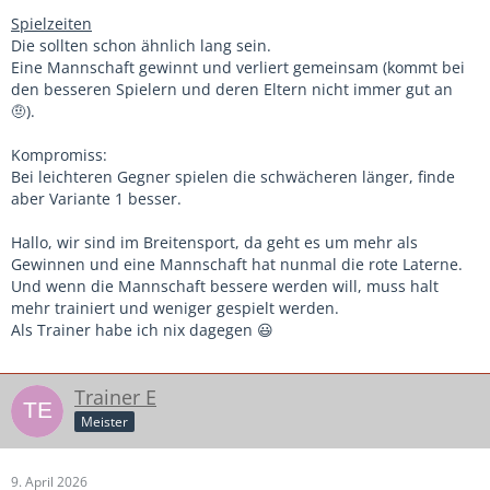
Spielzeiten
Die sollten schon ähnlich lang sein.
Eine Mannschaft gewinnt und verliert gemeinsam (kommt bei
den besseren Spielern und deren Eltern nicht immer gut an
🤨).
Kompromiss:
Bei leichteren Gegner spielen die schwächeren länger, finde
aber Variante 1 besser.
Hallo, wir sind im Breitensport, da geht es um mehr als
Gewinnen und eine Mannschaft hat nunmal die rote Laterne.
Und wenn die Mannschaft bessere werden will, muss halt
mehr trainiert und weniger gespielt werden.
Als Trainer habe ich nix dagegen 😃
Trainer E
Meister
9. April 2026