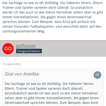
Die Sachlage ist wie so oft Vielfältig. Die Faktoren Verein, Eltern,
talentierter und williger sind, sollten den Weg zu den
Freunde spielen.
Trainer und Spieler varieren doch überall. Grundsätzlich
Sportschulen, NLZ und Leistungsvereinen suchen. Und
würde ich das auch so wie meine Vorredner sehen aber es gibt
die Trainer der Breitensportvereine sollten hier auch
immer Konstellationen, die gegen einen Vereinswechsel
hinarbeiten, dass diese Spieler dorthin gebracht werden.
sprechen können. Zum Beispiel, dass Kind will einfach mit
Das ist häufig nicht der Fall, oftmals werden die
seinen Freunden Fußballspielen, und verzichtet dafür auf den
talentierten Spieler hofiert und in den Mittelpunkt
Leistungsorientierten Weg.
gerückt, weil sie Ergebnisse garantieren. In fast jeden
Dorfklub findest du 1-2 Kids in den Teams, die eigentlich
viel zu stark sind im Verhältnis zu ihren Mitspielern. Das
golfstrom
ist häufig deshalb der Fall, weil die Dorfklubs diese
Spieler klammern und die Eltern dieser Kids kein
Fortgeschrittener
Interesse haben, ihr Kind dort rauszulösen, damit sie
sich weiterentwickeln können.
15. April 2026
Im A-B- und C-Bereich muss man eben schauen, was die
Zitat von Atzeikke
Vereinsziele sind. In Breitensportvereinen sollte der Spaß
im Vordergrund stehen. Die Gruppe mitnehmen, ihnen
Erlebnisse bescheren (Teamevents, Mannschaftsfahrten),
Die Sachlage ist wie so oft Vielfältig. Die Faktoren Verein,
Teamgeist, Vereinsleben und Spaß am Sport vermitteln
Eltern, Trainer und Spieler varieren doch überall.
sollte im Mittelpunkt stehen und nicht unbedingt die
Grundsätzlich würde ich das auch so wie meine Vorredner
absolute Ergebnisfokussierung.
sehen aber es gibt immer Konstellationen, die gegen einen
Vereinswechsel sprechen können. Zum Beispiel, dass Kind