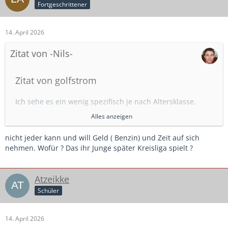
hinarbeiten, dass diese Spieler dorthin gebracht werden.
Fortgeschrittener
Das ist häufig nicht der Fall, oftmals werden die talentierten
Spieler hofiert und in den Mittelpunkt gerückt, weil sie
Ergebnisse garantieren. In fast jeden Dorfklub findest du 1-2
14. April 2026
Kids in den Teams, die eigentlich viel zu stark sind im
Verhältnis zu ihren Mitspielern. Das ist häufig deshalb der
Zitat von -Nils-
Fall, weil die Dorfklubs diese Spieler klammern und die
Eltern dieser Kids kein Interesse haben, ihr Kind dort
Zitat von golfstrom
rauszulösen, damit sie sich weiterentwickeln können.
Ich sehe es ein wenig spezifisch je nach Altersklasse.
Im A-B- und C-Bereich muss man eben schauen, was die
Vereinsziele sind. In Breitensportvereinen sollte der Spaß im
Alles anzeigen
In den Spielklassen G - D-Jugend sollte ganz klar im
Vordergrund stehen. Die Gruppe mitnehmen, ihnen
Mittelpunkt stehen den Kids beizubringen, dass Fußball
Erlebnisse bescheren (Teamevents, Mannschaftsfahrten),
nicht jeder kann und will Geld ( Benzin) und Zeit auf sich
Spaß machen soll.
Teamgeist, Vereinsleben und Spaß am Sport vermitteln
Alles anzeigen
nehmen. Wofür ? Das ihr Junge später Kreisliga spielt ?
Ergebnis- und Positionsfokussierungen sollten absolut im
sollte im Mittelpunkt stehen und nicht unbedingt die
Hintergrund stehen. Gebt den Kids viele Ballkontakte und
absolute Ergebnisfokussierung.
Das ist auch meiner Meinung nach der Idealzustand. Ein
vielen unterschiedlichen Spielformen und bringt ihnen
großer "Störfaktor" in dieser Grundidee sind aber gar nicht
Atzeikke
bei, dass Bewegung Spaß macht.
In Leistungsvereinen muss es eben dann um die
hauptsächlich die Trainer, sondern zu einem erheblichen
Schüler
Und das muss auch unabhängig vom Verein geschehen.
spezifischen Weiterentwicklungen der Spieler gehen
Teil auch die Eltern. Die müssen dann längere Fahrtwege
auf sich nehmen, damit das Kind sich weiter entwickelt,
Ab der D-Jugend sollten die Kids dann auch
aber am Ende dann bei den Spielen nicht so viel Spielzeit
14. April 2026
unterschiedliche Wege gehen. Also die Kids, welche
bekommt wie als Star in dem Team, in dem auch seine