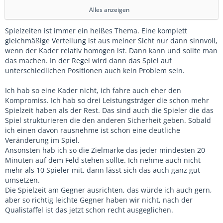
Alles anzeigen
Spielzeiten
Die sollten schon ähnlich lang sein.
Spielzeiten ist immer ein heißes Thema. Eine komplett
Eine Mannschaft gewinnt und verliert gemeinsam
gleichmäßige Verteilung ist aus meiner Sicht nur dann sinnvoll,
(kommt bei den besseren Spielern und deren Eltern nicht
wenn der Kader relativ homogen ist. Dann kann und sollte man
immer gut an 🤨).
Alles anzeigen
das machen. In der Regel wird dann das Spiel auf
unterschiedlichen Positionen auch kein Problem sein.
Kompromiss:
Ja, ist echt so. Die Eltern meiner Mannschaft stellen zum
Bei leichteren Gegner spielen die schwächeren länger,
Glück keine Ansprüche und sind auch eher ein Fan von fair
Ich hab so eine Kader nicht, ich fahre auch eher den
finde aber Variante 1 besser.
verteilter Spielzeit. Die Kinder hingegen sind mitunter schon
Kompromiss. Ich hab so drei Leistungsträger die schon mehr
mal bisschen böse gewesen, dass sie ein Spiel verloren
Spielzeit haben als der Rest. Das sind auch die Spieler die das
haben, weil ich zu einem Zeitpunkt, an dem das Spiel auf
Spiel strukturieren die den anderen Sicherheit geben. Sobald
der Kippe stand, gute Spieler runter genommen und
ich einen davon rausnehme ist schon eine deutliche
schwächere Spieler eingewechselt habe.
Veränderung im Spiel.
Ansonsten hab ich so die Zielmarke das jeder mindesten 20
Deswegen mach ich es inzwischen so, wie du in deinem
Minuten auf dem Feld stehen sollte. Ich nehme auch nicht
Kompromiss geschrieben hast. Es gibt keine Spiele, wo
mehr als 10 Spieler mit, dann lässt sich das auch ganz gut
jemand nur 5 Minuten spielt, aber gegen starke Gegner
umsetzen.
haben die stärkeren Spieler mehr Einsatzzeiten und gegen
Die Spielzeit am Gegner ausrichten, das würde ich auch gern,
schwächere Gegner, entsprechend die schwächeren.
aber so richtig leichte Gegner haben wir nicht, nach der
Qualistaffel ist das jetzt schon recht ausgeglichen.