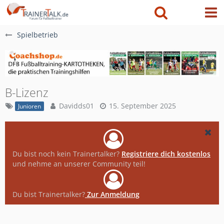
Spielbetrieb
B-Lizenz
Davidds01
15. September 2025
Junioren
Du bist noch kein Trainertalker?
Registriere dich kostenlos
und nehme an unserer Community teil!
Du bist Trainertalker?
Zur Anmeldung