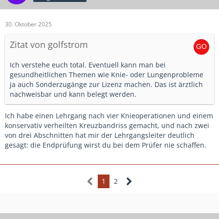
3000m in unter 19min verlangt keine Ultrasportlichkeit, aber
fußkranke Spieler, oder der eine oder andere, der zu
zumindest eine gewisse Beweglichkeit.
intensiv in der dritten Halbzeit unterwegs war. Die sieht
Und wenn ich da Leute mit einem BMI von größer 37-38
30. Oktober 2025
man dann mit schmerverzerrtem Gesicht um den Platz
hinstelle, hat das keine Vorbildfunktion mehr und solche
humpeln?
Trainer werden bei Misserfolgen, gerade im
Zitat von golfstrom
So groß ist die Coaching Zone jetzt auch wieder nicht...
Leistungsbereich, also da wo sich B-Trainer ja meistens
auch aufhalten, auch gerne von den Spielern infrage
Ich verstehe euch total. Eventuell kann man bei
gestellt.
gesundheitlichen Themen wie Knie- oder Lungenprobleme
ja auch Sonderzugänge zur Lizenz machen. Das ist ärztlich
Mit Vorbildfunktion meine ich nicht, dass er alle Übungen in
nachweisbar und kann belegt werden.
Perfektion vorführen muss, aber er muss zumindest auch in
der Lebensführung eine gewisse Vorbildfunktion haben.
Ich habe einen Lehrgang nach vier Knieoperationen und einem
konservativ verheilten Kreuzbandriss gemacht, und nach zwei
von drei Abschnitten hat mir der Lehrgangsleiter deutlich
gesagt: die Endprüfung wirst du bei dem Prüfer nie schaffen.
1
2