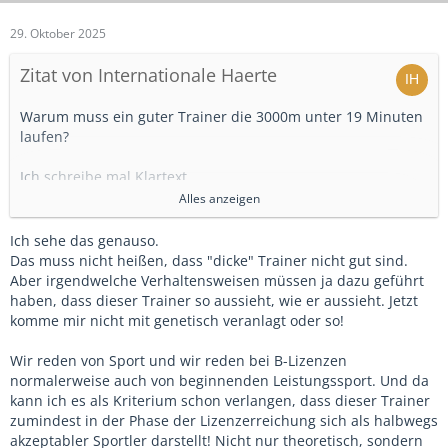
29. Oktober 2025
Zitat von Internationale Haerte
Warum muss ein guter Trainer die 3000m unter 19 Minuten
laufen?
Ich schreibe mal Klartext.
Alles anzeigen
Du willst sagen, man will mit diesem Kriterium dicke Trainer
vom Traineramt fernhalten, da kein gutes Vorbild.
Ich sehe das genauso.
Quasi durch clevere Testkriterien.
Das muss nicht heißen, dass "dicke" Trainer nicht gut sind.
Wenn das so wäre, wäre das eine dicke Diskriminierung.
Aber irgendwelche Verhaltensweisen müssen ja dazu geführt
haben, dass dieser Trainer so aussieht, wie er aussieht. Jetzt
Das sollte man den Vereinen doch lieber selbst überlassen,
komme mir nicht mit genetisch veranlagt oder so!
welchen Trainer mit welchem BMI sie anstellen.
Bei unserem Leistungsverein um die Ecke scheint das in der
Wir reden von Sport und wir reden bei B-Lizenzen
U11 wohl kein Problem zu sein.
normalerweise auch von beginnenden Leistungssport. Und da
Der müsste eigentlich entlassen werden.
kann ich es als Kriterium schon verlangen, dass dieser Trainer
zumindest in der Phase der Lizenzerreichung sich als halbwegs
Dein Beispiel:
akzeptabler Sportler darstellt! Nicht nur theoretisch, sondern