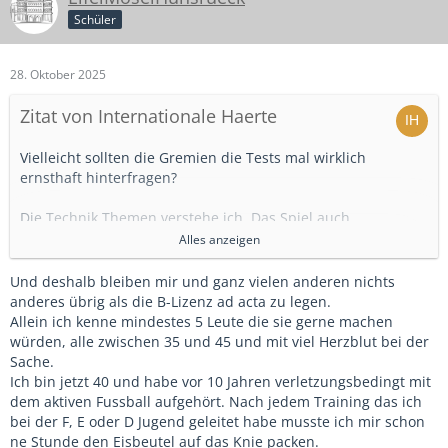
Schüler
28. Oktober 2025
Zitat von Internationale Haerte
Vielleicht sollten die Gremien die Tests mal wirklich
ernsthaft hinterfragen?
Die Technik Themen verstehe ich. Das Spiel auch.
Alles anzeigen
Aber als KO Kriterium 3000m Lauf unter 19 Minuten.
Verstehe das bspw. bei einem Bundesliga Schiri. Aber bei
Und deshalb bleiben mir und ganz vielen anderen nichts
einer B Lizenz?
anderes übrig als die B-Lizenz ad acta zu legen.
Was soll das? Absolut unverständlich...
Allein ich kenne mindestes 5 Leute die sie gerne machen
Natürlich, für einen halbwegs im Saft stehenden
würden, alle zwischen 35 und 45 und mit viel Herzblut bei der
Erwachsenen machbar, aber gibt ja auch ehemalige
Sache.
fußkranke Spieler, oder der eine oder andere, der zu
Ich bin jetzt 40 und habe vor 10 Jahren verletzungsbedingt mit
intensiv in der dritten Halbzeit unterwegs war. Die sieht
dem aktiven Fussball aufgehört. Nach jedem Training das ich
man dann mit schmerverzerrtem Gesicht um den Platz
bei der F, E oder D Jugend geleitet habe musste ich mir schon
humpeln?
ne Stunde den Eisbeutel auf das Knie packen.