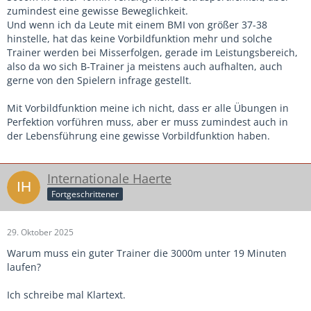
fußkranke Spieler, oder der eine oder andere, der zu
zumindest eine gewisse Beweglichkeit.
intensiv in der dritten Halbzeit unterwegs war. Die sieht
Und wenn ich da Leute mit einem BMI von größer 37-38
man dann mit schmerverzerrtem Gesicht um den Platz
hinstelle, hat das keine Vorbildfunktion mehr und solche
humpeln?
Trainer werden bei Misserfolgen, gerade im Leistungsbereich,
So groß ist die Coaching Zone jetzt auch wieder nicht...
also da wo sich B-Trainer ja meistens auch aufhalten, auch
gerne von den Spielern infrage gestellt.
Mit Vorbildfunktion meine ich nicht, dass er alle Übungen in
Perfektion vorführen muss, aber er muss zumindest auch in
der Lebensführung eine gewisse Vorbildfunktion haben.
Internationale Haerte
Fortgeschrittener
29. Oktober 2025
Warum muss ein guter Trainer die 3000m unter 19 Minuten
laufen?
Ich schreibe mal Klartext.