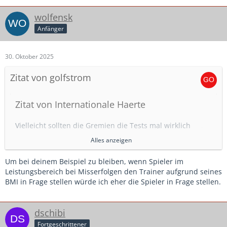
wolfensk
Anfänger
30. Oktober 2025
Zitat von golfstrom
Zitat von Internationale Haerte
Vielleicht sollten die Gremien die Tests mal wirklich
ernsthaft hinterfragen?
Alles anzeigen
Die Technik Themen verstehe ich. Das Spiel auch.
Um bei deinem Beispiel zu bleiben, wenn Spieler im
Alles anzeigen
Leistungsbereich bei Misserfolgen den Trainer aufgrund seines
Aber als KO Kriterium 3000m Lauf unter 19 Minuten.
BMI in Frage stellen würde ich eher die Spieler in Frage stellen.
Verstehe das bspw. bei einem Bundesliga Schiri. Aber bei
Kann ich schon nachvollziehen.
einer B Lizenz?
Was soll das? Absolut unverständlich...
Es geht ja bei einem Trainer auch immer um eine Art
dschibi
Natürlich, für einen halbwegs im Saft stehenden
Vorbildfunktion.
Fortgeschrittener
Erwachsenen machbar, aber gibt ja auch ehemalige