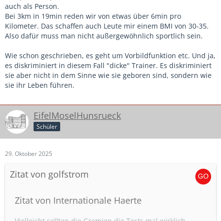
Ein Trainer eines Leistungsvereins wird von den Spielern /
auch als Person.
Verein / Spielbeobachtern nach Niederlagen zum
Bei 3km in 19min reden wir von etwas über 6min pro
Sündenbock erklärt, weil er einen BMI von über 30 hat?
Kilometer. Das schaffen auch Leute mir einem BMI von 30-35.
Wenn das wirklich so passiert ist. Hanebüchen. Da macht
Also dafür muss man nicht außergewöhnlich sportlich sein.
man es sich aber sehr einfach
Wie schon geschrieben, es geht um Vorbildfunktion etc. Und ja,
es diskriminiert in diesem Fall "dicke" Trainer. Es diskriminiert
sie aber nicht in dem Sinne wie sie geboren sind, sondern wie
sie ihr Leben führen.
EifelMoselHunsrueck
Schüler
29. Oktober 2025
Zitat von golfstrom
Zitat von Internationale Haerte
Vielleicht sollten die Gremien die Tests mal wirklich