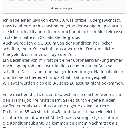
ernsthaft hinterfragen?
Alles anzeigen
Die Technik Themen verstehe ich. Das Spiel auch.
Ich habe einen BMI von etwa 30, was offiziell Übergewicht ist.
Alles anzeigen
Dass ist aber durch schwimmen (eine der wenigen Sportarten
Aber als KO Kriterium 3000m Lauf unter 19 Minuten.
die ich noch aktiv betreiben kann) hauptsächlich Muskelmasse.
Verstehe das bspw. bei einem Bundesliga Schiri. Aber bei
Kann ich schon nachvollziehen.
Trotzdem habe ich XXL als Kleidergröße.
einer B Lizenz?
Auch würde ich die 3.000 m von der Kondition her locker
Was soll das? Absolut unverständlich...
Es geht ja bei einem Trainer auch immer um eine Art
schaffen, mein Knie schafft das aber nicht. Das künstliche
Natürlich, für einen halbwegs im Saft stehenden
Vorbildfunktion.
Kniegelenk ist nur eine Frage der Zeit.
Erwachsenen machbar, aber gibt ja auch ehemalige
3000m in unter 19min verlangt keine Ultrasportlichkeit, aber
Ein Bekannter von mir hat seit einer Coronaerkrankung immer
fußkranke Spieler, oder der eine oder andere, der zu
zumindest eine gewisse Beweglichkeit.
noch Lugenprobleme, würde die 3.000m nicht einfach so
intensiv in der dritten Halbzeit unterwegs war. Die sieht
Und wenn ich da Leute mit einem BMI von größer 37-38
schaffen. Der ist aber ehemaliger luxemburger Nationalspieler
man dann mit schmerverzerrtem Gesicht um den Platz
hinstelle, hat das keine Vorbildfunktion mehr und solche
und hat verschiedene Europa-Qualifikationen gespielt.
humpeln?
Trainer werden bei Misserfolgen, gerade im
Wir zwei würden also die B-Lizenz-Zulassung nicht bekommen.
So groß ist die Coaching Zone jetzt auch wieder nicht...
Leistungsbereich, also da wo sich B-Trainer ja meistens
auch aufhalten, auch gerne von den Spielern infrage
Viele machen die Lizenzen bzw wollen sie machen wenn sie in
gestellt.
den Trainerjob "reinrutschen". Sei es durch eigene Kinder,
Neffen oder als Anschluss an die eigene aktive Karriere.
Mit Vorbildfunktion meine ich nicht, dass er alle Übungen in
Da ist man 35, 40 vielleicht 45. Und dann ist man vielleicht
Perfektion vorführen muss, aber er muss zumindest auch in
nicht mehr so fit wie mit Mitte/Ende zwanzig. Ist ja nicht nur
der Lebensführung eine gewisse Vorbildfunktion haben.
die Konditionsübung. Da kommen an einem Nachmittag als