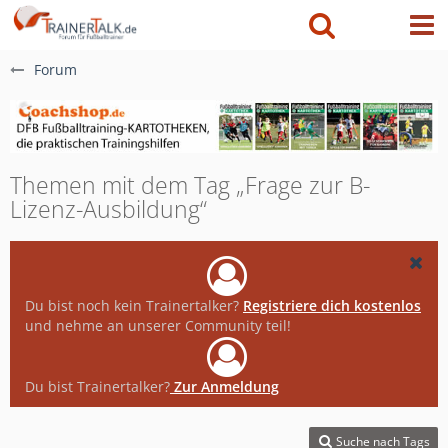
Forum
Themen mit dem Tag „Frage zur B-
Lizenz-Ausbildung“
Du bist noch kein Trainertalker?
Registriere dich kostenlos
und nehme an unserer Community teil!
Du bist Trainertalker?
Zur Anmeldung
Suche nach Tags