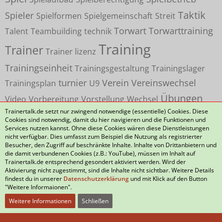
Taktik
Spieler
Spielformen
Spielgemeinschaft
Streit
Torwart
Torwarttraining
Talent
Teambuilding
technik
Training
Trainer
Trainer lizenz
Trainingseinheit
Trainingsgestaltung
Trainingslager
turnier
Verein
Vereinswechsel
Trainingsplan
U9
Übungen
Video
Vorbereitung
Vorstellung
Wechsel
Trainertalk.de setzt nur zwingend notwendige (essentielle) Cookies. Diese
Cookies sind notwendig, damit du hier navigieren und die Funktionen und
Services nutzen kannst. Ohne diese Cookies wären diese Dienstleistungen
nicht verfügbar. Dies umfasst zum Beispiel die Nutzung als registrierter
Besucher, den Zugriff auf beschränkte Inhalte. Inhalte von Drittanbietern und
die damit verbundenen Cookies (z.B.: YouTube), müssen im Inhalt auf
Datenschutzerklärung
Kontakt
Impressum
Trainertalk.de entsprechend gesondert aktiviert werden. Wird der
Aktivierung nicht zugestimmt, sind die Inhalte nicht sichtbar. Weitere Details
Nutzungsbedingungen
Häufig gestellte Fragen
findest du in unserer
Datenschutzerklärung
und mit Klick auf den Button
"Weitere Informaionen".
Weitere Informationen
Schließen
Community-Software:
WoltLab Suite™