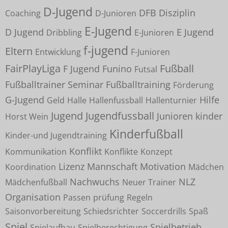
D-Jugend
DFB
Disziplin
Coaching
D-Junioren
E-Jugend
D Jugend
E Jugend
Dribbling
E-Junioren
f-jugend
Eltern
Entwicklung
F-Junioren
FairPlayLiga
Fußball
F Jugend
Funino
Futsal
Fußballtrainer Seminar
Fußballtraining
Förderung
G-Jugend
Hilfe
Geld
Halle
Hallenfussball
Hallenturnier
Jugend
Jugendfussball
Junioren
kinder
Horst Wein
Kinderfußball
Kinder-und Jugendtraining
Konflikt
Kommunikation
Konflikte
Konzept
Lizenz
Mannschaft
Motivation
Koordination
Mädchen
Nachwuchs
NLZ
Mädchenfußball
Neuer Trainer
Organisation
Passen
prüfung
Regeln
Saisonvorbereitung
Schiedsrichter
Soccerdrills
Spaß
Spiel
Spielbetrieb
Spielaufbau
Spielberechtigung