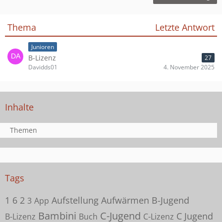
Thema
Letzte Antwort
Junioren
B-Lizenz
27
Davidds01
4. November 2025
Inhalte
Themen
Tags
1
6
2
Aufstellung
Aufwärmen
B-Jugend
3
App
Bambini
C-Jugend
C Jugend
B-Lizenz
Buch
C-Lizenz