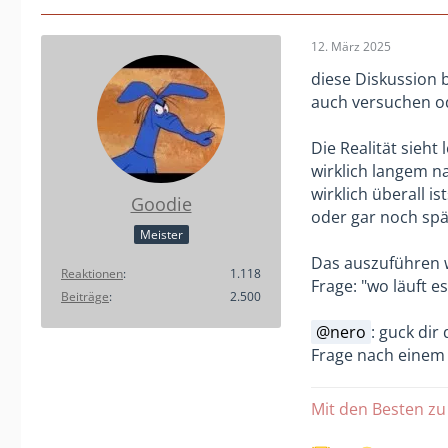
12. März 2025
diese Diskussion 
auch versuchen o
Die Realität sieht
wirklich langem n
wirklich überall i
Goodie
oder gar noch spä
Meister
Das auszuführen w
Reaktionen
1.118
Frage: "wo läuft es
Beiträge
2.500
nero
: guck dir
Frage nach einem 
Mit den Besten zu