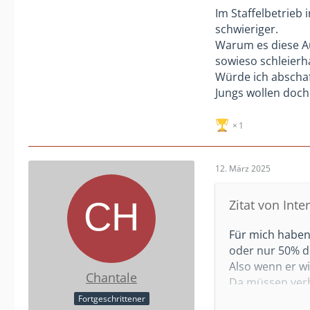
Im Staffelbetrieb
schwieriger.
Warum es diese Au
sowieso schleierh
Würde ich abschaff
Jungs wollen doch 
1
12. März 2025
Zitat von Inte
Für mich haben 
oder nur 50% de
Also wenn er wi
Chantale
Da müssen verb
gewichten.
Fortgeschrittener