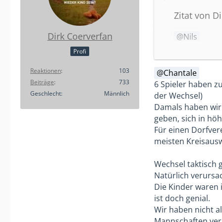
Zitat von D
Dirk Coerverfan
Nils
stimmt, ich 
Profi
Ich möchte h
Der Ansatz "l
Reaktionen
103
Chantale
nach Alterstu
Beiträge
733
6 Spieler haben z
Spiele verlie
Geschlecht
Männlich
der Wechsel)
Also das würde 
Spaß am Fußb
Damals haben wir g
und überlegen 
Haben Kinder
geben, sich in hö
zerstören bin i
Können die K
Für einen Dorfver
Das Wechsel als
entwickelten
meisten Kreisauswa
Wechsel in der 
Meine Erfahr
Und dann willst
G-Jugend nic
Wechsel taktisch g
nächste ger
Natürlich verursa
Das 6 zu ambiti
ein Tor erzi
Die Kinder waren 
In der heutige
In der 7er G
ist doch genial.
Und das ihr in 
war den Kind
Wir haben nicht al
Wenn alle Mann
In der D-Jug
Mannschaften verl