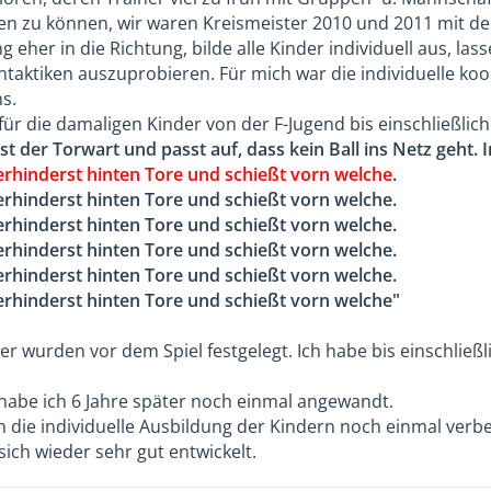
an dieser Wechseltechnik, niemand fühlte sich benachteiligt
en zu können, wir waren Kreismeister 2010 und 2011 mit de
ioten" ausgebildet. Jeder war auf dem Spielfeld für alles z
 eher in die Richtung, bilde alle Kinder individuell aus, las
ger" (völlig falsche Bezeichnung für weit entwickelte Kinder
aktiken auszuprobieren. Für mich war die individuelle koo
 Kinder die Lücke sehr gut schließen. Noch besser wurde es, 
s.
rmeintlich höherklassigen Vereinen wechselten. Die verblei
für die damaligen Kinder von der F-Jugend bis einschließlic
 noch Spaß am Fußball und sind mittlerweile im Seniorenb
ist der Torwart und passt auf, dass kein Ball ins Netz geht.
 Dorfvereins.
verhinderst hinten Tore und schießt vorn welche
.
verhinderst hinten Tore und schießt vorn welche.
verhinderst hinten Tore und schießt vorn welche.
verhinderst hinten Tore und schießt vorn welche.
verhinderst hinten Tore und schießt vorn welche.
verhinderst hinten Tore und schießt vorn welche"
r wurden vor dem Spiel festgelegt. Ich habe bis einschließl
 habe ich 6 Jahre später noch einmal angewandt.
h die individuelle Ausbildung der Kindern noch einmal verbe
ich wieder sehr gut entwickelt.