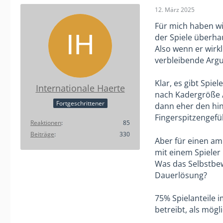
12. März 2025
Für mich haben wi
der Spiele überhau
Also wenn er wirkl
verbleibende Argu
Klar, es gibt Spie
Internationale Haerte
nach Kadergröße /
Fortgeschrittener
dann eher den hin
Fingerspitzengefüh
Reaktionen
85
Beiträge
330
Aber für einen amb
mit einem Spieler 
Was das Selbstbewu
Dauerlösung?
75% Spielanteile i
betreibt, als mögl