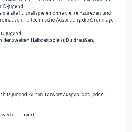
. Ich habe dadurch keine
r D-Jugend.
uständig. Wenn mal ein oder mehrere
se sie alle Fußballspielen ohne viel reinzureden und
) fehlten, konnten die weniger weit
rdinative und technische Ausbildung die Grundlage
als 6 meiner Vereinsspieler in der C-
benden Spieler haben nicht aufgehört,
h D-Jugend.
ereich die Stützen meines
 In der zweiten Halbzeit spielst Du draußen.
ich D-Jugend keinen Torwart ausgebildet. Jeder
ssert/optimiert.