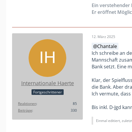
Ein verstehender K
Er eröffnet Mögli
12. März 2025
Chantale
Ich schreibe an de
Mannschaft zusamm
Bank setzt. Eine 
Klar, der Spielflu
Internationale Haerte
die Bank. Aber dr
Fortgeschrittener
Ich vermute, dass 
Reaktionen
85
Bis inkl. D-Jgd ka
Beiträge
330
Einmal editiert, zulet