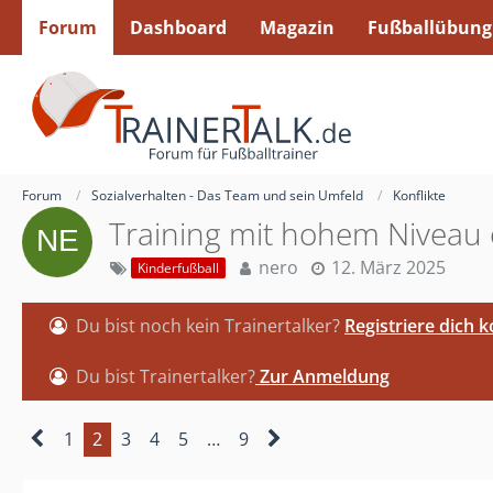
Forum
Dashboard
Magazin
Fußballübung
Forum
Sozialverhalten - Das Team und sein Umfeld
Konflikte
Training mit hohem Niveau od
nero
12. März 2025
Kinderfußball
Du bist noch kein Trainertalker?
Registriere dich 
Du bist Trainertalker?
Zur Anmeldung
1
2
3
4
5
…
9