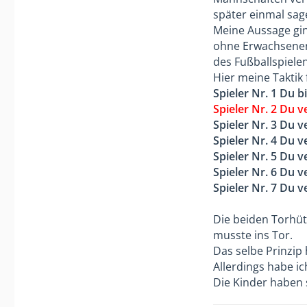
aktuell .
Das geniale 
später einmal sag
"Positionsid
Meine Aussage ging
"Leistungsträ
ohne Erwachsenent
entwickelten
des Fußballspielen
Jugend zu ve
Hier meine Taktik 
hatten immer
Spieler Nr. 1 Du b
heimatlichen
Spieler Nr. 2 Du 
Spieler Nr. 3 Du 
Spieler Nr. 4 Du 
Spieler Nr. 5 Du 
Spieler Nr. 6 Du 
Spieler Nr. 7 Du 
Die beiden Torhüte
musste ins Tor.
Das selbe Prinzip
Allerdings habe ic
Die Kinder haben s