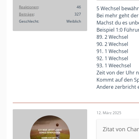
Reaktionen
46
5 Wechsel bewähre
Klar, es gibt S
Beiträge
327
Bei mehr geht der 
Staffelbetrieb
Geschlecht
Weiblich
Machst du es unb
den Kader beruf
Beispiel 1:0 Führu
Trainingsbeteil
89. 2 Wechsel
90. 2 Wechsel
Aber für einen 
91. 1 Wechsel
natürlich auch 
92. 1 Wechsel
Was das Selbstb
93. 1 Weechsel
machen, aber a
Zeit von der Uhr 
Kommt auf den Spi
75% Spielanteil
Andere zerbricht 
in seinem Bezir
Im Staffelbetr
kommt, noch sc
12. März 2025
Warum es diese
Auswechselspiel
Zitat von Cha
Würde ich absch
Die meisten Jun