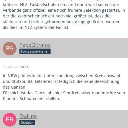
Es ist ja ohnehin nur für einige wenige von Bedeutung.
kritisiert NLZ, Fußballschulen etc. und dann wird seitens der
Verbände ganz offiziell eine noch frühere Selektion gestartet, in
der die Wahrscheinlichkeit noch viel größer ist, dass die
stärkeren und früher geborenen bevorzugt gefördert werden,
als dies im NLZ-System der Fall ist.
PapaGKratos
Fortgeschrittener
7. Februar 2023
In NRW gibt es keine Unterscheidung zwischen Kreisauswahl
und Stützpunkt. Letzteres ist lediglich die neue Bezeichnung
des Ganzen.
Für mich ist das Ganze absolut Sinnfrei außer man möchte sein
Kind ins Schaufenster stellen.
Fraking
Schüler