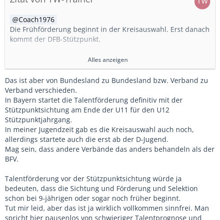
Coach1976
Die Frühförderung beginnt in der Kreisauswahl. Erst danach
kommt der DFB-Stützpunkt.
Das liegt daran, dass es die Kreisauswahlen (früher auch
Alles anzeigen
noch die Bezirksauswahlen) schon vor der Einführung der
DFB-Stützpunkte gab. Da hat man sich dann darauf
Das ist aber von Bundesland zu Bundesland bzw. Verband zu
verständigt, dass die Frühförderung in der Kreisauswahl
Verband verschieden.
stattfindet.
In Bayern startet die Talentförderung definitiv mit der
Stützpunktsichtung am Ende der U11 für den U12
Weil es eine zusätzliche Maßnahme zum Heimatverein ist,
Stützpunktjahrgang.
die bei den Jungen 1 x wöchentlich und bei den Mädchen in
In meiner Jugendzeit gab es die Kreisauswahl auch noch,
aller Regel 14-tätig stattfindet, läßt es sich ganz gut
allerdings startete auch die erst ab der D-Jugend.
organisieren. Aber genau wie auf den DFB-Stützpunkten
Mag sein, dass andere Verbände das anders behandeln als der
gibt es in den Kreisauswahlen jährlich etwa 4
BFV.
Funktionsspieltage, wo die Kreisauswahlen einer Region
getrennt nach Jungen- und Mädchenteams gegeneinander
Talentförderung vor der Stützpunktsichtung würde ja
antreten.
bedeuten, dass die Sichtung und Förderung und Selektion
schon bei 9-jährigen oder sogar noch früher beginnt.
Weil es derzeit noch nicht Thema ist, lasse ich das mal
Tut mir leid, aber das ist ja wirklich vollkommen sinnfrei. Man
lieber mit den teils sich überlappenden Fördermaßnahmen.
spricht hier pausenlos von schwieriger Talentprognose und