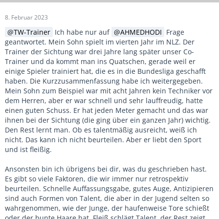
8. Februar 2023
TW-Trainer
Ich habe nur auf
AHMEDHODI
Frage
geantwortet. Mein Sohn spielt im vierten Jahr im NLZ. Der
Trainer der Sichtung war drei Jahre lang später unser Co-
Trainer und da kommt man ins Quatschen, gerade weil er
einige Spieler trainiert hat, die es in die Bundesliga geschafft
haben. Die Kurzzusammenfassung habe ich weitergegeben.
Mein Sohn zum Beispiel war mit acht Jahren kein Techniker vor
dem Herren, aber er war schnell und sehr lauffreudig, hatte
einen guten Schuss. Er hat jeden Meter gemacht und das war
ihnen bei der Sichtung (die ging über ein ganzen Jahr) wichtig.
Den Rest lernt man. Ob es talentmäßig ausreicht, weiß ich
nicht. Das kann ich nicht beurteilen. Aber er liebt den Sport
und ist fleißig.
Ansonsten bin ich übrigens bei dir, was du geschrieben hast.
Es gibt so viele Faktoren, die wir immer nur retrospektiv
beurteilen. Schnelle Auffassungsgabe, gutes Auge, Antizipieren
sind auch Formen von Talent, die aber in der Jugend selten so
wahrgenommen, wie der Junge, der haufenweise Tore schießt
oder der bunte Haare hat. Fleiß schlägt Talent, der Rest zeigt