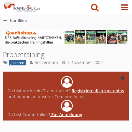
Konflikte
Probetraining
Soccermum
7. November 2022
Junioren
Du bist noch kein Trainertalker?
Registriere dich kostenlos
und nehme an unserer Community teil!
Du bist Trainertalker?
Zur Anmeldung