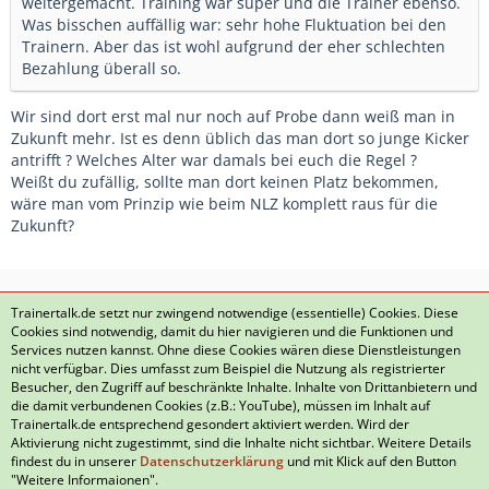
weitergemacht. Training war super und die Trainer ebenso.
Was bisschen auffällig war: sehr hohe Fluktuation bei den
Trainern. Aber das ist wohl aufgrund der eher schlechten
Bezahlung überall so.
Wir sind dort erst mal nur noch auf Probe dann weiß man in
Zukunft mehr. Ist es denn üblich das man dort so junge Kicker
antrifft ? Welches Alter war damals bei euch die Regel ?
Weißt du zufällig, sollte man dort keinen Platz bekommen,
wäre man vom Prinzip wie beim NLZ komplett raus für die
Zukunft?
1
2
Trainertalk.de setzt nur zwingend notwendige (essentielle) Cookies. Diese
Cookies sind notwendig, damit du hier navigieren und die Funktionen und
Services nutzen kannst. Ohne diese Cookies wären diese Dienstleistungen
nicht verfügbar. Dies umfasst zum Beispiel die Nutzung als registrierter
Besucher, den Zugriff auf beschränkte Inhalte. Inhalte von Drittanbietern und
die damit verbundenen Cookies (z.B.: YouTube), müssen im Inhalt auf
Datenschutzerklärung
Kontakt
Impressum
Trainertalk.de entsprechend gesondert aktiviert werden. Wird der
Aktivierung nicht zugestimmt, sind die Inhalte nicht sichtbar. Weitere Details
Nutzungsbedingungen
Häufig gestellte Fragen
findest du in unserer
Datenschutzerklärung
und mit Klick auf den Button
"Weitere Informaionen".