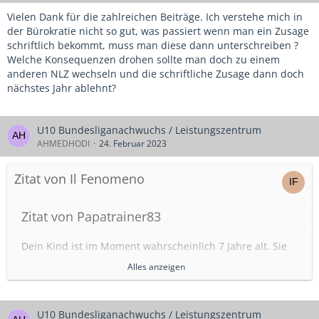
Vielen Dank für die zahlreichen Beiträge. Ich verstehe mich in
der Bürokratie nicht so gut, was passiert wenn man ein Zusage
schriftlich bekommt, muss man diese dann unterschreiben ?
Welche Konsequenzen drohen sollte man doch zu einem
anderen NLZ wechseln und die schriftliche Zusage dann doch
nächstes Jahr ablehnt?
U10 Bundesliganachwuchs / Leistungszentrum
AHMEDHODI
24. Februar 2023
Zitat von Il Fenomeno
Zitat von Papatrainer83
Dein Kind ist im Moment wahrscheinlich 7 Jahre alt. Sie
bieten dir einen Platz in 1,5 Jahren. Sie wollen
Alles anzeigen
wahrscheinlich, dass er nicht woanders spielt. Weißt du
was deinem Sohn in 1,5 Jahren Spaß macht? Vielleicht
spielt er lieber Tischtennis, Geige oder er ist schnell
U10 Bundesliganachwuchs / Leistungszentrum
gewachsen und muss sich erst mal wieder sortieren...