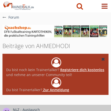
Forum
Beiträge von AHMEDHODI
Du bist noch kein Trainertalker?
Registriere dich kostenlos
und nehme an unserer Community teil!
Du bist Trainertalker?
Zur Anmeldung
NLZ - Austausch