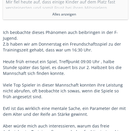
Mir fiel heute auf, dass einige Kinder auf dem Platz fast
versteinerten und somit Frust bei ihren Mitspielern
erzeugten, weil sie weder Zweikämpfe führten noch
Alles anzeigen
versuchten den Ball zu bekommen oder anspielbar waren.
Mit Motivation, z.B. "genießt das Spiel, versucht alles um
Ich beobachte dieses Phänomen auch beibringen in der F-
euch herum zu vergessen", klappte es nicht.
Jugend.
Z.b haben wir am Donnerstag ein Freundschaftsspiel zu der
Während der Spiele waren diese Kinder nur noch physisch
Trainingszeit gehabt, dass war um 16:30 Uhr.
anwesend. Selbst lautes Rufen zum Wechseln bekamen sie
nicht mehr mit.
Heute früh erneut ein Spiel, Treffpunkt 09:00 Uhr , halbe
Stunde später das Spiel, es dauert bis zur 2. Halbzeit bis die
Ich habe dieses Verhalten zum ersten Mal bei einer Gruppe
Mannschaft sich finden konnte.
Kinder beobachtet. Weder mein Trainerkollege noch ich
fanden eine Möglichkeit diese Kinder zu erreichen.
Viele Top Spieler in dieser Mannschaft konnten ihre Leistung
nicht abrufen, oft beobachte ich sowas, wenn die Spiele so
Im Training zeigen dieselben Kinder Biss und Motivation,
früh angesetzt sind.
spielen miteinander, reden miteinander.
Evtl ist das wirklich eine mentale Sache, ein Parameter der mit
dem Alter und der Reife an Stärke gewinnt.
Aber würde mich auch interessieren, warum das freie