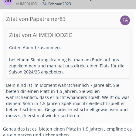
AHMEDHODI
24. Februar 2023
Er meint sicherlich die Saison 2023/24!
Zitat von Papatrainer83
Würde mich sehr, sehr wundern wenn ein NLZ jetzt einem
Kind eine Zusage in 1,5 Jahren geben würde.
Zitat von AHMEDHODZIC
Die Sichtungstrainings für die Saison 2024/2025 ( U9 )
Guten Abend zusammen,
starten ca. im November 2023 und gehen bis
Februar 2024.
bei einem Sichtungstraining ist man am Ende auf uns
zugekommen und man hat uns direkt einen Platz für die
Nach dem Sommer starten hierzu die Planungen der
Saison 2024/25 angeboten.
jeweiligen NLZs.
Dein Kind ist im Moment wahrscheinlich 7 Jahre alt. Sie
Die Saison 2023/24 startet dieses Jahr, es war tatsächlich so
bieten dir einen Platz in 1,5 Jahren. Sie wollen
kommuniziert das er eine Zusage für die nächste Saison
wahrscheinlich, dass er nicht woanders spielt. Weißt du was
bekommt. Gibt nix was es nicht gibt.
deinem Sohn in 1,5 Jahren Spaß macht? Vielleicht spielt er
lieber Tischtennis, Geige oder er ist schnell gewachsen und
muss sich erst mal wieder sortieren...
Genau das ist es, bieten einen Platz in 1,5 Jahren , empfinde es
als ein parken und sicher gehen.