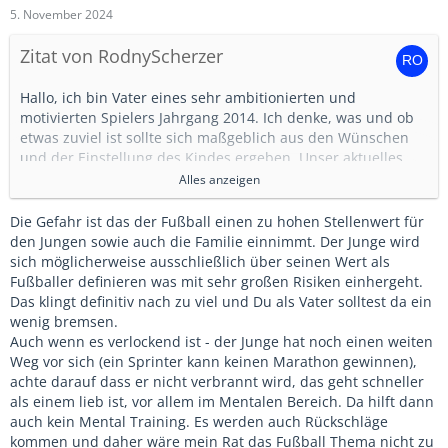
5. November 2024
Zitat von RodnyScherzer
Hallo, ich bin Vater eines sehr ambitionierten und
motivierten Spielers Jahrgang 2014. Ich denke, was und ob
etwas zuviel ist sollte sich maßgeblich aus den Wünschen
und der Einstellung des Kindes ergeben. Unser aktuelles
Pensum seit einem guten halben Jahr ist:
Alles anzeigen
Montags: Vereinstraining
Die Gefahr ist das der Fußball einen zu hohen Stellenwert für
Dienstag: kein Training
den Jungen sowie auch die Familie einnimmt. Der Junge wird
Mittwoch: Perspektivteamtraining KSC
sich möglicherweise ausschließlich über seinen Wert als
Donnerstag: 2 Einheiten a 45 Minuten im Stuttgarter Kickers
Fußballer definieren was mit sehr großen Risiken einhergeht.
Top Talente Programm, Kleingruppe 4 Spieler
Das klingt definitiv nach zu viel und Du als Vater solltest da ein
Freitag: 2 Einheiten a 45 Minuten im Stuttgarter Kickers Top
wenig bremsen.
Talente Programm, Kleingruppe 4 Spieler
Auch wenn es verlockend ist - der Junge hat noch einen weiten
Samstag: Spiel
Weg vor sich (ein Sprinter kann keinen Marathon gewinnen),
Plus zusätzlich oft noch Aushilfe in der D-Jugend des
achte darauf dass er nicht verbrannt wird, das geht schneller
Heimatvereins.
als einem lieb ist, vor allem im Mentalen Bereich. Da hilft dann
auch kein Mental Training. Es werden auch Rückschläge
2 Mal monatlich Mentaltraining bei der Fussball Flow
kommen und daher wäre mein Rat das Fußball Thema nicht zu