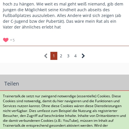
Akademie.
hoch zu hängen. Wie weit es mal geht weiß niemand, gib dem
Jungen die Möglichkeit seine Kindheit auch abseits des
Ab Frühjahr kommt dann noch das Stützpunkttraining dazu.
Fußballplatzes auszuleben. Alles Andere wird sich zeigen (ab
der C-Jugend bzw der Pubertät). Das wäre mein Rat als ein
Ist das viel ? Ja - aber ist es zuviel ? Ich denke nein, denn der
Vater der ähnliches erlebt hat
Antrieb geht von ihm aus - er freut sich auf jedes Training,
hat so gut wie keine Fehlzeiten und geht in seiner Freizeit
5
dann auch noch aus eigenem Antrieb individuell auf den
Platz des Heimatvereins um selbst zu trainieren.
1
2
3
4
Seine schulischen Leistungen sind jetzt in der 5. Klasse
Gymnasium sogar besser und konstanter geworden, sein
Charakter und Selbstbewusstsein sind auch stabiler.
Teilen
Positiver Nebeneffekt: Nicht mehr viel Zeit für Handy,
PlayStation, etc.
Trainertalk.de setzt nur zwingend notwendige (essentielle) Cookies. Diese
Es gibt grundsätzlich 2 sehr gute Sprüche seiner Trainer, an
Cookies sind notwendig, damit du hier navigieren und die Funktionen und
Services nutzen kannst. Ohne diese Cookies wären diese Dienstleistungen
denen viel Wahres dran ist:
nicht verfügbar. Dies umfasst zum Beispiel die Nutzung als registrierter
Besucher, den Zugriff auf beschränkte Inhalte. Inhalte von Drittanbietern und
1.) Jedes Training bringt einen weiter
die damit verbundenen Cookies (z.B.: YouTube), müssen im Inhalt auf
Datenschutzerklärung
Kontakt
Impressum
2.) Harte Arbeit schlägt Talent, wenn Talent nicht hart
Trainertalk.de entsprechend gesondert aktiviert werden. Wird der