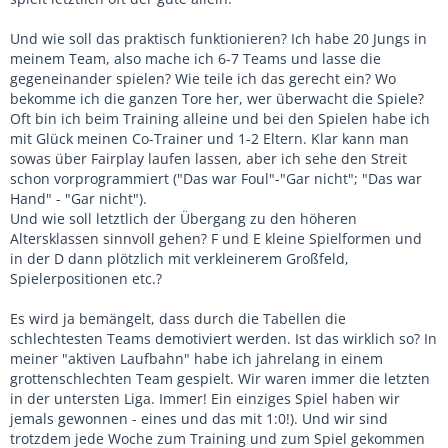
Und wie soll das praktisch funktionieren? Ich habe 20 Jungs in
meinem Team, also mache ich 6-7 Teams und lasse die
gegeneinander spielen? Wie teile ich das gerecht ein? Wo
bekomme ich die ganzen Tore her, wer überwacht die Spiele?
Oft bin ich beim Training alleine und bei den Spielen habe ich
mit Glück meinen Co-Trainer und 1-2 Eltern. Klar kann man
sowas über Fairplay laufen lassen, aber ich sehe den Streit
schon vorprogrammiert ("Das war Foul"-"Gar nicht"; "Das war
Hand" - "Gar nicht").
Und wie soll letztlich der Übergang zu den höheren
Altersklassen sinnvoll gehen? F und E kleine Spielformen und
in der D dann plötzlich mit verkleinerem Großfeld,
Spielerpositionen etc.?
Es wird ja bemängelt, dass durch die Tabellen die
schlechtesten Teams demotiviert werden. Ist das wirklich so? In
meiner "aktiven Laufbahn" habe ich jahrelang in einem
grottenschlechten Team gespielt. Wir waren immer die letzten
in der untersten Liga. Immer! Ein einziges Spiel haben wir
jemals gewonnen - eines und das mit 1:0!). Und wir sind
trotzdem jede Woche zum Training und zum Spiel gekommen