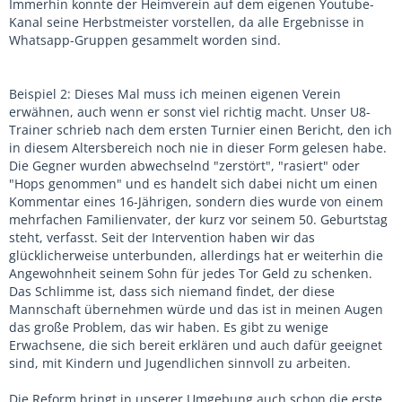
Immerhin konnte der Heimverein auf dem eigenen Youtube-
Kanal seine Herbstmeister vorstellen, da alle Ergebnisse in
Whatsapp-Gruppen gesammelt worden sind.
Beispiel 2: Dieses Mal muss ich meinen eigenen Verein
erwähnen, auch wenn er sonst viel richtig macht. Unser U8-
Trainer schrieb nach dem ersten Turnier einen Bericht, den ich
in diesem Altersbereich noch nie in dieser Form gelesen habe.
Die Gegner wurden abwechselnd "zerstört", "rasiert" oder
"Hops genommen" und es handelt sich dabei nicht um einen
Kommentar eines 16-Jährigen, sondern dies wurde von einem
mehrfachen Familienvater, der kurz vor seinem 50. Geburtstag
steht, verfasst. Seit der Intervention haben wir das
glücklicherweise unterbunden, allerdings hat er weiterhin die
Angewohnheit seinem Sohn für jedes Tor Geld zu schenken.
Das Schlimme ist, dass sich niemand findet, der diese
Mannschaft übernehmen würde und das ist in meinen Augen
das große Problem, das wir haben. Es gibt zu wenige
Erwachsene, die sich bereit erklären und auch dafür geeignet
sind, mit Kindern und Jugendlichen sinnvoll zu arbeiten.
Die Reform bringt in unserer Umgebung auch schon die erste