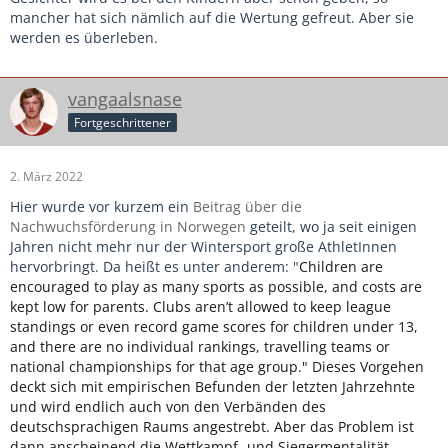
mancher hat sich nämlich auf die Wertung gefreut. Aber sie
werden es überleben.
vangaalsnase
Fortgeschrittener
2. März 2022
Hier wurde vor kurzem ein
Beitrag über die
Nachwuchsförderung in Norwegen
geteilt, wo ja seit einigen
Jahren nicht mehr nur der Wintersport große AthletInnen
hervorbringt. Da heißt es unter anderem: "
Children are
encouraged to play as many sports as possible, and costs are
kept low for parents. Clubs aren’t allowed to keep league
standings or even record game scores for children under 13,
and there are no individual rankings, travelling teams or
national championships for that age group." Dieses Vorgehen
deckt sich mit empirischen Befunden der letzten Jahrzehnte
und wird endlich auch von den Verbänden des
deutschsprachigen Raums angestrebt. Aber das Problem ist
dann anscheinend die Wettkampf- und Siegermentalität