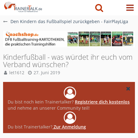
Den Kindern das Fußballspiel zurückgeben - FairPlayLiga
Kinderfußball - was würdet ihr euch vom
Verband wünschen?
let1612
27. Juni 2019
Du bist noch kein Trainertalker?
Registriere dich kostenlos
und nehme an unserer Community teil!
Du bist Trainertalker?
Zur Anmeldung