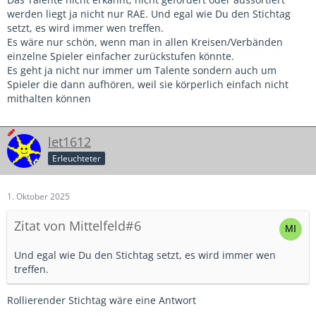
oder gleichgültig.
werden liegt ja nicht nur RAE. Und egal wie Du den Stichtag
setzt, es wird immer wen treffen.
Am Ende ist doch die Frage, was man tun muss, um
Es wäre nur schön, wenn man in allen Kreisen/Verbänden
talentierten Spielern den Weg nach oben zu ermöglichen,
einzelne Spieler einfacher zurückstufen könnte.
damit erfolgreiche Jugendarbeit letztlich auch in
Es geht ja nicht nur immer um Talente sondern auch um
erfolgreicher Nationalmannschaft endet, mal ganz plakativ
Spieler die dann aufhören, weil sie körperlich einfach nicht
und vereinfacht ausgedrückt. Es bleiben viele Talente auf
mithalten können
der Strecke, weil sie in jungen Jahren gar nicht erst die
Chance erhalten, entsprechend gefördert zu werden. Das
zieht sich vom Vereinsfußball im Breitensport über die DFB
let1612
Stützpunkte bis hin zu den NLZ.
Erleuchteter
Vielleicht hat ja jemand ein Beispiel oder Einblicke, wie NLZs
mit dem Thema umgehen, oder ob das flächendeckend
1. Oktober 2025
unisono mit einem Schulterzucken quittiert wird.
Zitat von Mittelfeld#6
Und egal wie Du den Stichtag setzt, es wird immer wen
treffen.
Rollierender Stichtag wäre eine Antwort