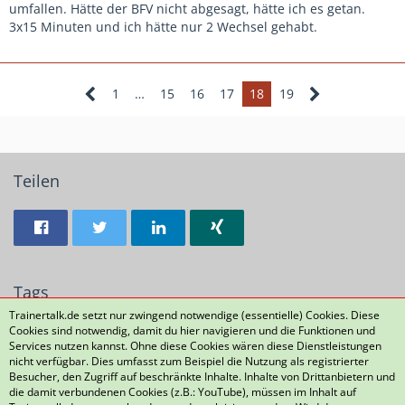
umfallen. Hätte der BFV nicht abgesagt, hätte ich es getan.
3x15 Minuten und ich hätte nur 2 Wechsel gehabt.
1
…
15
16
17
18
19
Teilen
Tags
Trainertalk.de setzt nur zwingend notwendige (essentielle) Cookies. Diese
Cookies sind notwendig, damit du hier navigieren und die Funktionen und
6
Verbandstag
Funino
Fußball 3
Fußball 5
Services nutzen kannst. Ohne diese Cookies wären diese Dienstleistungen
nicht verfügbar. Dies umfasst zum Beispiel die Nutzung als registrierter
Besucher, den Zugriff auf beschränkte Inhalte. Inhalte von Drittanbietern und
die damit verbundenen Cookies (z.B.: YouTube), müssen im Inhalt auf
Datenschutzerklärung
Kontakt
Impressum