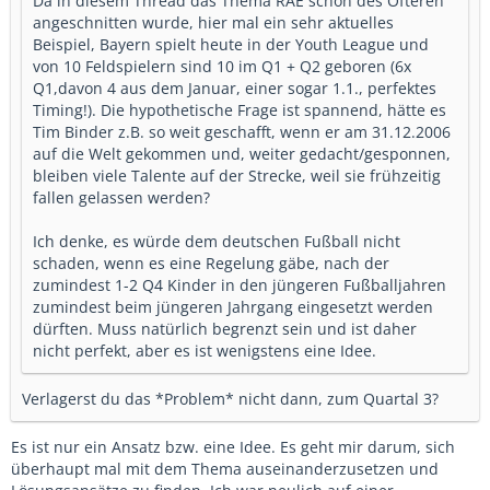
Da in diesem Thread das Thema RAE schon des Öfteren
angeschnitten wurde, hier mal ein sehr aktuelles
Beispiel, Bayern spielt heute in der Youth League und
von 10 Feldspielern sind 10 im Q1 + Q2 geboren (6x
Q1,davon 4 aus dem Januar, einer sogar 1.1., perfektes
Timing!). Die hypothetische Frage ist spannend, hätte es
Tim Binder z.B. so weit geschafft, wenn er am 31.12.2006
auf die Welt gekommen und, weiter gedacht/gesponnen,
bleiben viele Talente auf der Strecke, weil sie frühzeitig
fallen gelassen werden?
Ich denke, es würde dem deutschen Fußball nicht
schaden, wenn es eine Regelung gäbe, nach der
zumindest 1-2 Q4 Kinder in den jüngeren Fußballjahren
zumindest beim jüngeren Jahrgang eingesetzt werden
dürften. Muss natürlich begrenzt sein und ist daher
nicht perfekt, aber es ist wenigstens eine Idee.
Verlagerst du das *Problem* nicht dann, zum Quartal 3?
Es ist nur ein Ansatz bzw. eine Idee. Es geht mir darum, sich
überhaupt mal mit dem Thema auseinanderzusetzen und